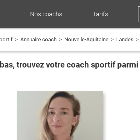
Nos coachs
Tarifs
portif
>
Annuaire coach
>
Nouvelle-Aquitaine
>
Landes
>
bas
, trouvez votre coach sportif parm