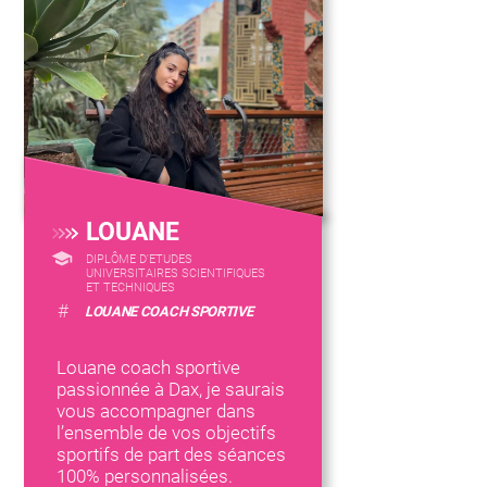
LOUANE
DIPLÔME D'ETUDES
UNIVERSITAIRES SCIENTIFIQUES
ET TECHNIQUES
#
LOUANE COACH SPORTIVE
Louane coach sportive
passionnée à Dax, je saurais
vous accompagner dans
l’ensemble de vos objectifs
sportifs de part des séances
100% personnalisées.