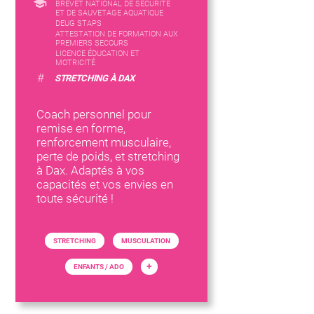
BREVET NATIONAL DE SÉCURITÉ
ET DE SAUVETAGE AQUATIQUE
DEUG STAPS
ATTESTATION DE FORMATION AUX
PREMIERS SECOURS
LICENCE ÉDUCATION ET
MOTRICITÉ
#
STRETCHING À DAX
Coach personnel pour
remise en forme,
renforcement musculaire,
perte de poids, et stretching
à Dax. Adaptés à vos
capacités et vos envies en
toute sécurité !
STRETCHING
MUSCULATION
+
ENFANTS / ADO