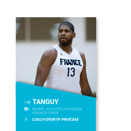
TANGUY
BPJEPS - ACTIVITÉ GYMNIQUE DE
FORME ET FORCE
#
COACH SPORTIF PRIVÉ DAX