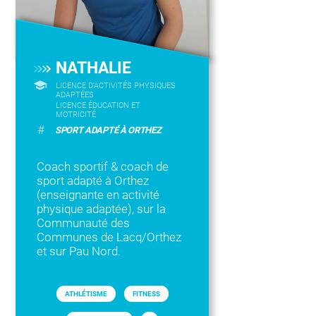
NATHALIE
LICENCE D’ACTIVITÉS PHYSIQUES
ADAPTÉES
LICENCE ÉDUCATION ET
MOTRICITÉ
#
SPORT ADAPTÉ À ORTHEZ
Coach sportif & coach de
sport adapté à Orthez
(enseignante en activité
physique adaptée), sur la
Communauté des
Communes de Lacq/Orthez
et sur Pau Nord.
ATHLÉTISME
FITNESS