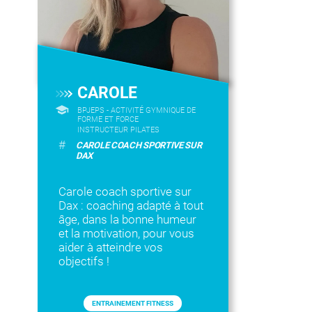
CAROLE
BPJEPS - ACTIVITÉ GYMNIQUE DE
FORME ET FORCE
INSTRUCTEUR PILATES
#
CAROLE COACH SPORTIVE SUR
DAX
Carole coach sportive sur
Dax : coaching adapté à tout
âge, dans la bonne humeur
et la motivation, pour vous
aider à atteindre vos
objectifs !
ENTRAINEMENT FITNESS