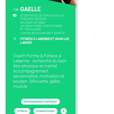
GAELLE
ATTESTATION DE FORMATION AUX
PREMIERS SECOURS
DIPLÔME D'ETUDES
UNIVERSITAIRES SCIENTIFIQUES
ET TECHNIQUES
LICENCE ENTRAINEMENT SPORTIF
#
FITNESS À LABENNE ET DANS LES
LANDES
Coach Forme & Fitness à
Labenne : recherche du bien-
être physique et mental.
Accompagnement
personnalisé, motivation et
soutien. Silhouette, galbe,
muscle.
ENTRAINEMENT AQUAGYM
+
FITNESS
GYMNASTIQUE