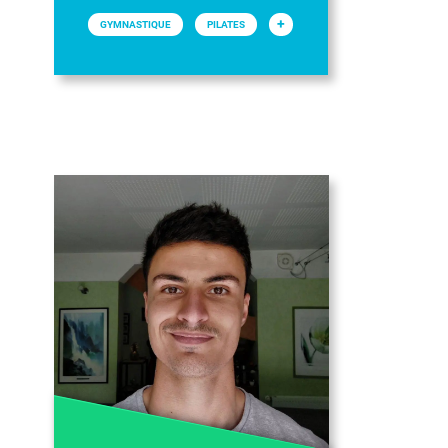
+
GYMNASTIQUE
PILATES