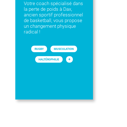
Votre coach spécialisé dans
la perte de poids à Dax,
ancien sportif professionnel
de basketball, vous propose
un changement physique
radical !
RUGBY
MUSCULATION
+
HALTÉROPHILIE