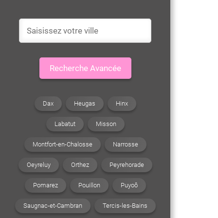
Recherche Avancée
Dax
Heugas
Hinx
Labatut
Misson
Montfort-en-Chalosse
Narrosse
Oeyreluy
Orthez
Peyrehorade
Pomarez
Pouillon
Puyoô
Saugnac-et-Cambran
Tercis-les-Bains