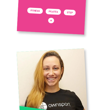
FITNESS
PILATES
STEP
+