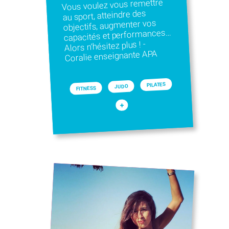
Vous voulez vous remettre
au sport, atteindre des
objectifs, augmenter vos
capacités et performances…
Alors n’hésitez plus ! -
Coralie enseignante APA
PILATES
JUDO
FITNESS
+