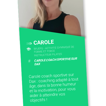
CAROLE
BPJEPS - ACTIVITÉ GYMNIQUE DE
FORME ET FORCE
INSTRUCTEUR PILATES
CAROLE COACH SPORTIVE SUR
#
DAX
Carole coach sportive sur
Dax : coaching adapté à tout
âge, dans la bonne humeur
et la motivation, pour vous
aider à atteindre vos
objectifs !