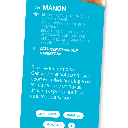
MANON
BPJEPS - ACTIVITÉ GYMNIQUE DE
FORME ET FORCE
BREVET D'ETAT - ACTIVITÉS DE
NATATION
BREVET NATIONAL DE SÉCURITÉ
ET DE SAUVETAGE AQUATIQUE
ATTESTATION DE FORMATION AUX
PREMIERS SECOURS
#
REMISE EN FORME SUR
CAPBRETON
Remise en forme sur
Capbreton et côte landaise :
sport en milieu aquatique ou
terrestre, avec un travail
dans un esprit santé, bien
être, réathlétisation
STRETCHING
NATATION
HANDBALL
+