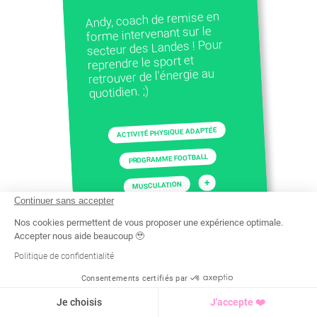
Andy, coach de remise en
forme intervenant sur le
secteur des Landes ! Pour
reprendre le sport et
retrouver de l'énergie au
quotidien. ;)
ACTIVITÉ PHYSIQUE ADAPTÉE
PROGRAMME FOOTBALL
+
MUSCULATION
Continuer sans accepter
Nos cookies permettent de vous proposer une expérience optimale.
Accepter nous aide beaucoup 🥹
Politique de confidentialité
Consentements certifiés par
Recherche
Tarif
Demande d'info
Je choisis
J'accepte ❤️