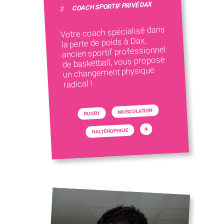
COACH SPORTIF PRIVÉ DAX
#
Votre coach spécialisé dans
la perte de poids à Dax,
ancien sportif professionnel
de basketball, vous propose
un changement physique
radical !
MUSCULATION
RUGBY
+
HALTÉROPHILIE