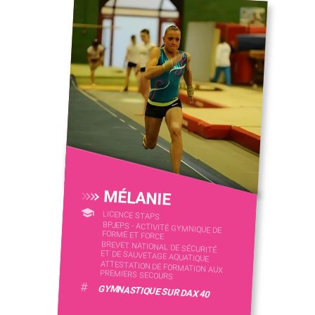
MÉLANIE
LICENCE STAPS
BPJEPS - ACTIVITÉ GYMNIQUE DE
FORME ET FORCE
BREVET NATIONAL DE SÉCURITÉ
ET DE SAUVETAGE AQUATIQUE
ATTESTATION DE FORMATION AUX
PREMIERS SECOURS
#
GYMNASTIQUE SUR DAX 40