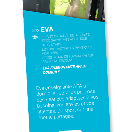
EVA
BREVET NATIONAL DE SÉCURITÉ
ET DE SAUVETAGE AQUATIQUE
DEUG STAPS
LICENCE D’ACTIVITÉS PHYSIQUES
ADAPTÉES
ATTESTATION DE FORMATION AUX
PREMIERS SECOURS
EVA ENSEIGNANTE APA À
#
DOMICILE
Eva enseignante APA à
domicile ! Je vous propose
des séances adaptées à vos
besoins, vos envies et vos
attentes. Du sport sur une
écoute partagée.