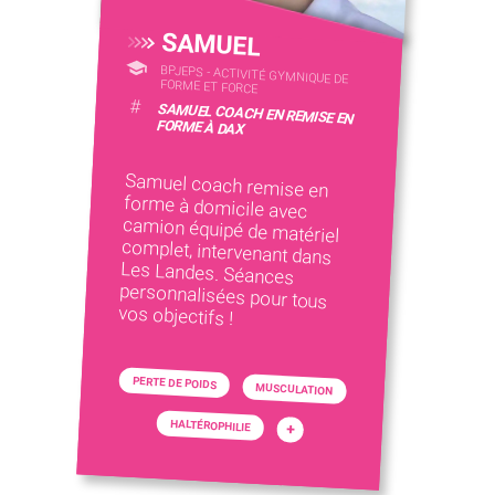
SAMUEL
BPJEPS - ACTIVITÉ GYMNIQUE DE
FORME ET FORCE
#
SAMUEL COACH EN REMISE EN
FORME À DAX
Samuel coach remise en
forme à domicile avec
camion équipé de matériel
complet, intervenant dans
Les Landes. Séances
personnalisées pour tous
vos objectifs !
PERTE DE POIDS
MUSCULATION
HALTÉROPHILIE
+