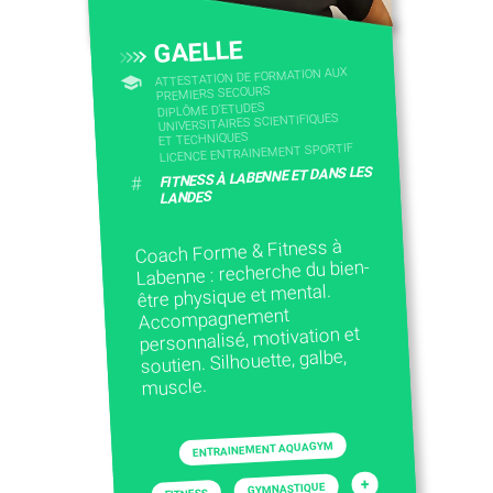
GAELLE
ATTESTATION DE FORMATION AUX
PREMIERS SECOURS
DIPLÔME D'ETUDES
UNIVERSITAIRES SCIENTIFIQUES
ET TECHNIQUES
LICENCE ENTRAINEMENT SPORTIF
FITNESS À LABENNE ET DANS LES
#
LANDES
Coach Forme & Fitness à
Labenne : recherche du bien-
être physique et mental.
Accompagnement
personnalisé, motivation et
soutien. Silhouette, galbe,
muscle.
ENTRAINEMENT AQUAGYM
+
GYMNASTIQUE