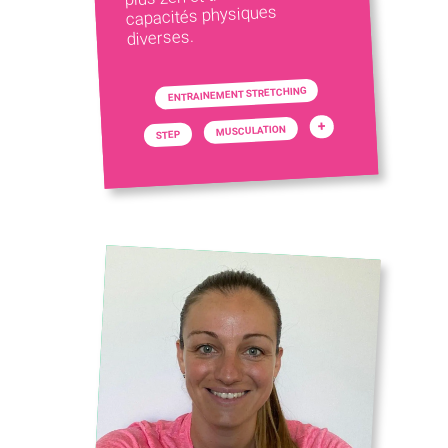
capacités physiques
diverses.
ENTRAINEMENT STRETCHING
+
MUSCULATION
STEP