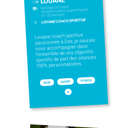
LOUANE
DIPLÔME D'ETUDES
UNIVERSITAIRES SCIENTIFIQUES
ET TECHNIQUES
LOUANE COACH SPORTIVE
#
Louane coach sportive
passionnée à Dax, je saurais
vous accompagner dans
l’ensemble de vos objectifs
sportifs de part des séances
100% personnalisées.
FITNESS
DANSE
BOXE
+