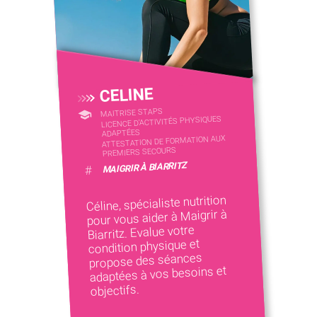
CELINE
MAITRISE STAPS
LICENCE D’ACTIVITÉS PHYSIQUES
ADAPTÉES
ATTESTATION DE FORMATION AUX
PREMIERS SECOURS
MAIGRIR À BIARRITZ
#
Céline, spécialiste nutrition
pour vous aider à Maigrir à
Biarritz. Evalue votre
condition physique et
propose des séances
adaptées à vos besoins et
objectifs.