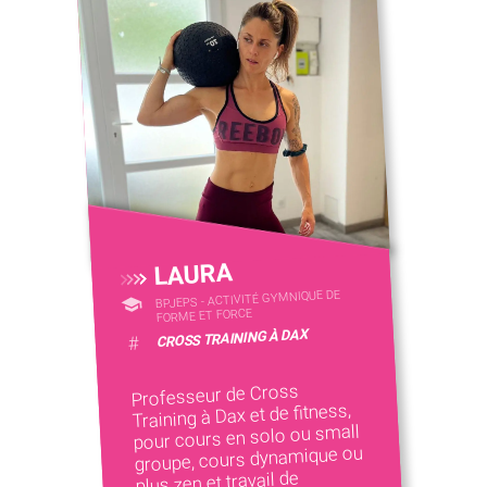
LAURA
BPJEPS - ACTIVITÉ GYMNIQUE DE
FORME ET FORCE
CROSS TRAINING À DAX
#
Professeur de Cross
Training à Dax et de fitness,
pour cours en solo ou small
groupe, cours dynamique ou
plus zen et travail de