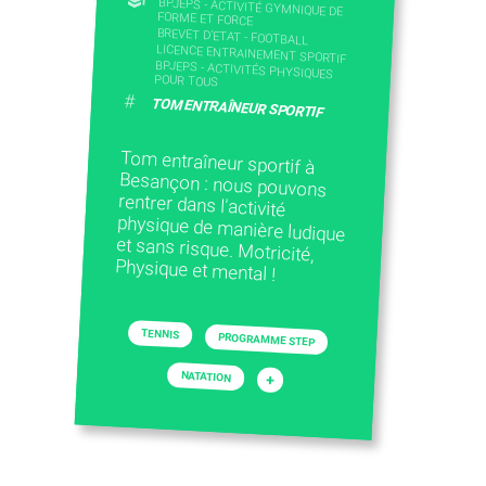
BPJEPS - ACTIVITÉ GYMNIQUE DE
FORME ET FORCE
BREVET D'ETAT - FOOTBALL
LICENCE ENTRAINEMENT SPORTIF
BPJEPS - ACTIVITÉS PHYSIQUES
POUR TOUS
#
TOM ENTRAÎNEUR SPORTIF
Tom entraîneur sportif à
Besançon : nous pouvons
rentrer dans l'activité
physique de manière ludique
et sans risque. Motricité,
Physique et mental !
TENNIS
PROGRAMME STEP
NATATION
+