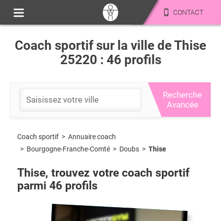
CONTACT
Coach sportif sur la ville de Thise
25220 : 46 profils
Recherche
Avancée
Coach sportif
>
Annuaire coach
>
Bourgogne-Franche-Comté
>
Doubs
>
Thise
Thise
, trouvez votre coach sportif
parmi
46
profils