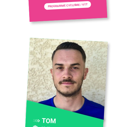
PROGRAMME CYCLISME / VTT
TOM