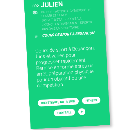
JULIEN
CONTACTEZ-NOUS
BPJEPS - ACTIVITÉ GYMNIQUE DE
FORME ET FORCE
BREVET D'ETAT - FOOTBALL
LICENCE ENTRAINEMENT SPORTIF
DIPLÔME UNIVERSITAIRE
COURS DE SPORT À BESANÇON
#
Cours de sport à Besançon,
funs et variés pour
progresser rapidement.
Remise en forme après un
arrêt, préparation physique
pour un objectif ou une
compétition.
FITNESS
DIÉTÉTIQUE / NUTRITION
+
FOOTBALL