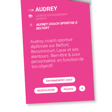
AUDREY
LICENCE ENTRAINEMENT
SPORTIF
AUDREY COACH SPORTIVE À
#
BELFORT
Audrey, coach sportive
diplômée sur Belfort,
Bessoncourt, Lauw et ses
alentours. Bien-être & suivi
personnalisé, en fonction de
ton objectif.
ENTRAINEMENT JUDO
+
PILATES
MUSCULATION