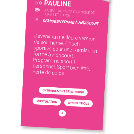
PAULINE
BPJEPS - ACTIVITÉ GYMNIQUE DE
FORME ET FORCE
#
REMISE EN FORME À HÉRICOURT
Devenir la meilleure version
de soi même. Coach
sportive pour une Remise en
forme à Héricourt.
Programme sportif
personnel, Sport bien être,
Perte de poids
ENTRAINEMENT STRETCHING
MUSCULATION
GYMNASTIQUE
+