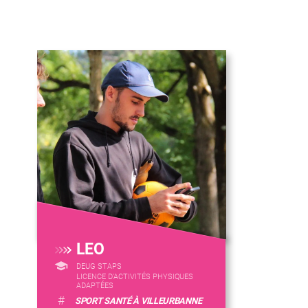
LEO
DEUG STAPS
LICENCE D’ACTIVITÉS PHYSIQUES
ADAPTÉES
#
SPORT SANTÉ À VILLEURBANNE