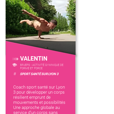
VALENTIN
BPJEPS - ACTIVITÉ GYMNIQUE DE
FORME ET FORCE
#
SPORT SANTÉ SUR LYON 3
Coach sport santé sur Lyon
3 pour développer un corps
résilient emprunt de
mouvements et possibilités
Une approche globale au
service d’un corps sans