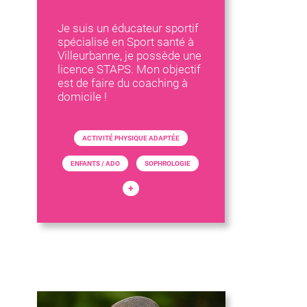
Je suis un éducateur sportif
spécialisé en Sport santé à
Villeurbanne, je possède une
licence STAPS. Mon objectif
est de faire du coaching à
domicile !
ACTIVITÉ PHYSIQUE ADAPTÉE
ENFANTS / ADO
SOPHROLOGIE
+