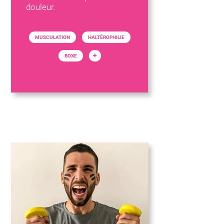
douleur.
MUSCULATION
HALTÉROPHILIE
+
BOXE