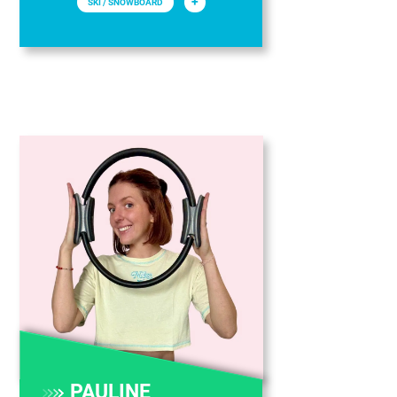
+
SKI / SNOWBOARD
PAULINE