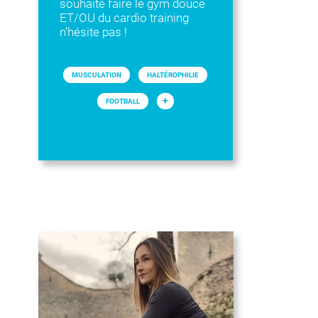
souhaite faire le gym douce
ET/OU du cardio training
n'hésite pas !
MUSCULATION
HALTÉROPHILIE
+
FOOTBALL