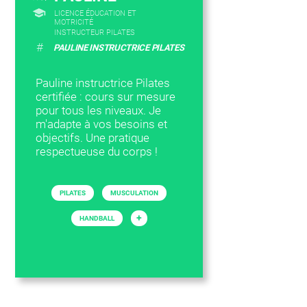
LICENCE ÉDUCATION ET
MOTRICITÉ
INSTRUCTEUR PILATES
#
PAULINE INSTRUCTRICE PILATES
Pauline instructrice Pilates
certifiée : cours sur mesure
pour tous les niveaux. Je
m'adapte à vos besoins et
objectifs. Une pratique
respectueuse du corps !
PILATES
MUSCULATION
+
HANDBALL