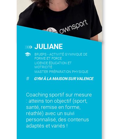
JULIANE
BPJEPS - ACTIVITÉ GYMNIQUE DE
FORME ET FORCE
LICENCE ÉDUCATION ET
MOTRICITÉ
MASTER PRÉPARATION PHYSIQUE
#
GYM À LA MAISON SUR VALENCE
Coaching sportif sur mesure
: atteins ton objectif (sport,
santé, remise en forme,
réathlé) avec un suivi
personnalisé, des contenus
adaptés et variés !