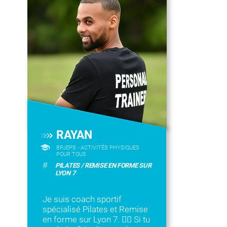
RAYAN
BPJEPS - ACTIVITÉS PHYSIQUES
POUR TOUS
#
PILATES / REMISE EN FORME SUR
LYON 7
Je suis coach sportif
spécialisé Pilates et Remise
en forme sur Lyon 7. 🧘‍♂️ Si tu