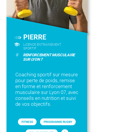
PIERRE
LICENCE ENTRAINEMENT
SPORTIF
#
RENFORCEMENT MUSCULAIRE
SUR LYON 7
Coaching sportif sur mesure
pour perte de poids, remise
en forme et renforcement
musculaire sur Lyon 07, avec
conseils en nutrition et suivi
de vos objectifs.
FITNESS
PROGRAMME RUGBY