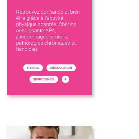
Retrouvez confiance et bien-
être grâce à l’activité
physique adaptée. Chérine
enseignante APA,
j’accompagne seniors,
pathologies chroniques et
handicap.
FITNESS
MUSCULATION
+
SPORT SENIOR