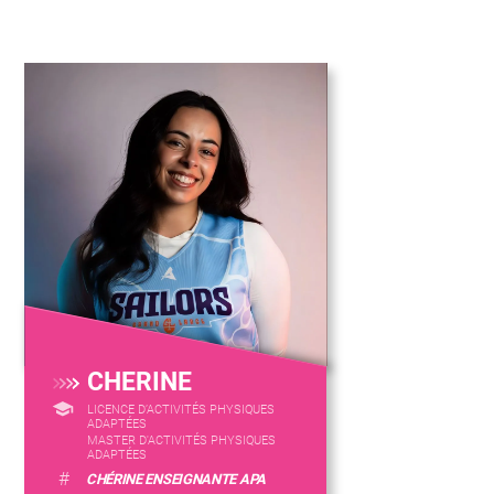
CHERINE
LICENCE D’ACTIVITÉS PHYSIQUES
ADAPTÉES
MASTER D'ACTIVITÉS PHYSIQUES
ADAPTÉES
#
CHÉRINE ENSEIGNANTE APA