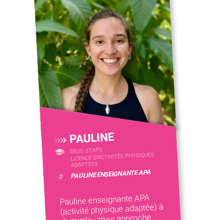
PAULINE
DEUG STAPS
LICENCE D’ACTIVITÉS PHYSIQUES
ADAPTÉES
PAULINE ENSEIGNANTE APA
#
Pauline enseignante APA
(activité physique adaptée) à
domicile : mon approche