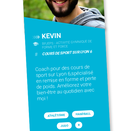
KEVIN
BPJEPS - ACTIVITÉ GYMNIQUE DE
FORME ET FORCE
COURS DE SPORT SUR LYON 6
#
Coach pour des cours de
sport sur Lyon 6,spécialisé
en remise en forme et perte
de poids. Améliorez votre
bien-être au quotidien avec
moi !
HANDBALL
ATHLÉTISME
+
JUDO