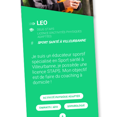
LEO
DEUG STAPS
LICENCE D’ACTIVITÉS PHYSIQUES
ADAPTÉES
SPORT SANTÉ À VILLEURBANNE
#
Je suis un éducateur sportif
spécialisé en Sport santé à
Villeurbanne, je possède une
licence STAPS. Mon objectif
est de faire du coaching à
domicile !
ACTIVITÉ PHYSIQUE ADAPTÉE
SOPHROLOGIE
ENFANTS / ADO
+