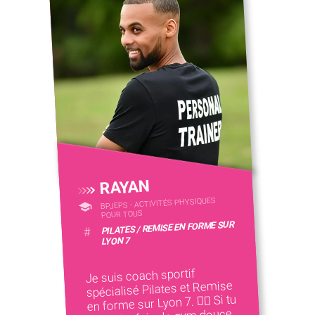
RAYAN
BPJEPS - ACTIVITÉS PHYSIQUES
POUR TOUS
PILATES / REMISE EN FORME SUR
#
LYON 7
Je suis coach sportif
spécialisé Pilates et Remise
en forme sur Lyon 7. 🧘‍♂️ Si tu