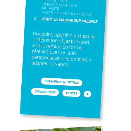
FORME ET FORCE
LICENCE ÉDUCATION ET
MOTRICITÉ
MASTER PRÉPARATION PHYSIQUE
#
GYM À LA MAISON SUR VALENCE
Coaching sportif sur mesure
: atteins ton objectif (sport,
santé, remise en forme,
réathlé) avec un suivi
personnalisé, des contenus
adaptés et variés !
ENTRAINEMENT FITNESS
GYMNASTIQUE
PILATES
+