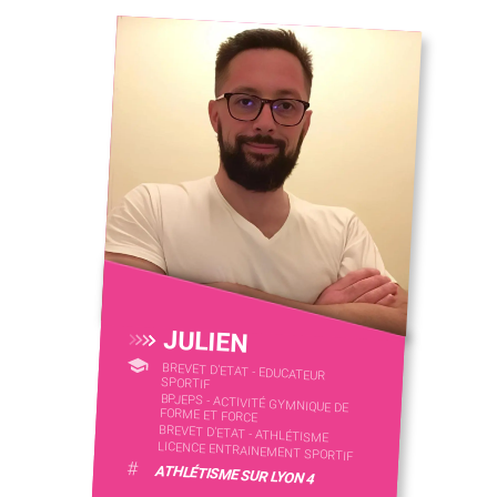
JULIEN
BREVET D'ETAT - EDUCATEUR
SPORTIF
BPJEPS - ACTIVITÉ GYMNIQUE DE
FORME ET FORCE
BREVET D'ETAT - ATHLÉTISME
LICENCE ENTRAINEMENT SPORTIF
#
ATHLÉTISME SUR LYON 4