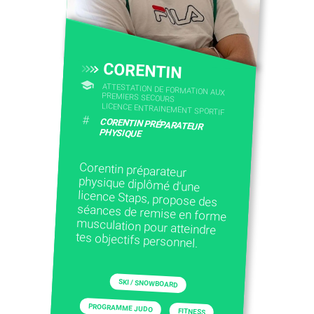
CORENTIN
ATTESTATION DE FORMATION AUX
PREMIERS SECOURS
LICENCE ENTRAINEMENT SPORTIF
#
CORENTIN PRÉPARATEUR
PHYSIQUE
Corentin préparateur
physique diplômé d'une
licence Staps, propose des
séances de remise en forme
musculation pour atteindre
tes objectifs personnel.
SKI / SNOWBOARD
PROGRAMME JUDO
FITNESS