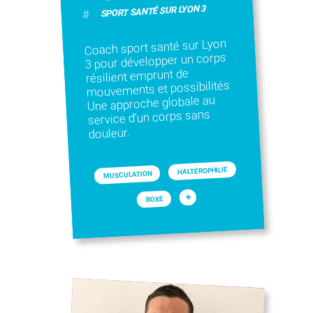
SPORT SANTÉ SUR LYON 3
#
Coach sport santé sur Lyon
3 pour développer un corps
résilient emprunt de
mouvements et possibilités
Une approche globale au
service d’un corps sans
douleur.
HALTÉROPHILIE
MUSCULATION
+
BOXE