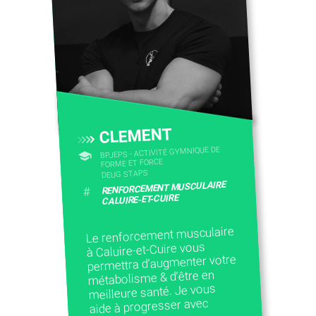
CLEMENT
BPJEPS - ACTIVITÉ GYMNIQUE DE
FORME ET FORCE
DEUG STAPS
RENFORCEMENT MUSCULAIRE
#
CALUIRE-ET-CUIRE
Le renforcement musculaire
à Caluire-et-Cuire vous
permettra d’augmenter votre
métabolisme & d’être en
meilleure santé. Je vous
aide à progresser avec