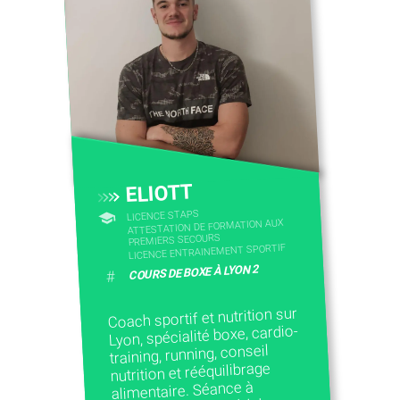
CONTACTEZ-NOUS
ELIOTT
LICENCE STAPS
ATTESTATION DE FORMATION AUX
PREMIERS SECOURS
LICENCE ENTRAINEMENT SPORTIF
COURS DE BOXE À LYON 2
#
Coach sportif et nutrition sur
Lyon, spécialité boxe, cardio-
training, running, conseil
nutrition et rééquilibrage
alimentaire. Séance à