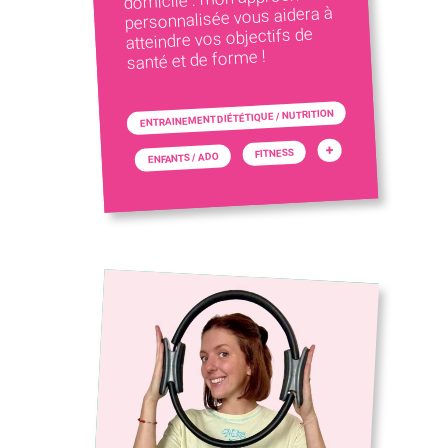
personnalisée vous aidera à
atteindre vos objectifs de
santé et de forme !
ENTRAINEMENT DIÉTÉTIQUE / NUTRITION
+
FITNESS
ENFANTS / ADO