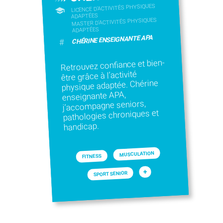
LICENCE D’ACTIVITÉS PHYSIQUES
ADAPTÉES
MASTER D'ACTIVITÉS PHYSIQUES
ADAPTÉES
CHÉRINE ENSEIGNANTE APA
#
Retrouvez confiance et bien-
être grâce à l’activité
physique adaptée. Chérine
enseignante APA,
j’accompagne seniors,
pathologies chroniques et
handicap.
MUSCULATION
FITNESS
+
SPORT SENIOR