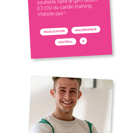
souhaite faire le gym douce
ET/OU du cardio training
n'hésite pas !
HALTÉROPHILIE
MUSCULATION
+
FOOTBALL