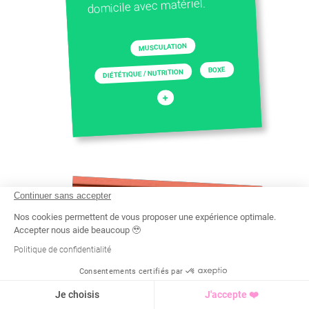
domicile avec matériel.
MUSCULATION
BOXE
DIÉTÉTIQUE / NUTRITION
+
Continuer sans accepter
Nos cookies permettent de vous proposer une expérience optimale.
Accepter nous aide beaucoup 🥹
Politique de confidentialité
Consentements certifiés par
Recherche
Tarif
Demande d'info
Je choisis
J'accepte ❤️