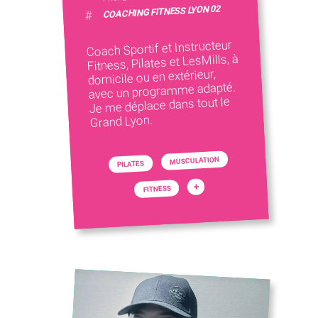
COACHING FITNESS LYON 02
#
Coach Sportif et Instructeur
Fitness, Pilates et LesMills, à
domicile ou en extérieur,
avec un programme adapté.
Je me déplace dans tout le
Grand Lyon.
MUSCULATION
PILATES
+
FITNESS