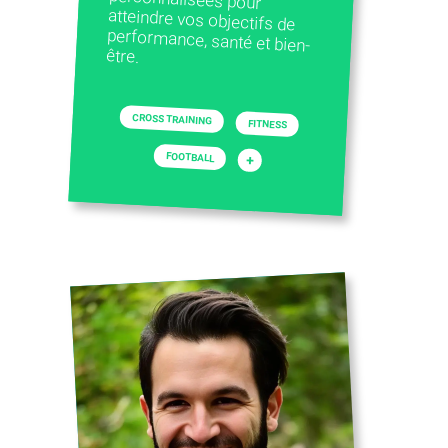
être.
CROSS TRAINING
FITNESS
FOOTBALL
+