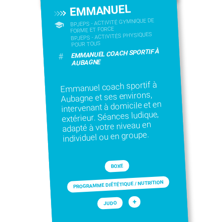
EMMANUEL
BPJEPS - ACTIVITÉ GYMNIQUE DE
FORME ET FORCE
BPJEPS - ACTIVITÉS PHYSIQUES
POUR TOUS
EMMANUEL COACH SPORTIF À
#
AUBAGNE
Emmanuel coach sportif à
Aubagne et ses environs,
intervenant à domicile et en
extérieur. Séances ludique,
adapté à votre niveau en
individuel ou en groupe.
BOXE
PROGRAMME DIÉTÉTIQUE / NUTRITION
+
JUDO