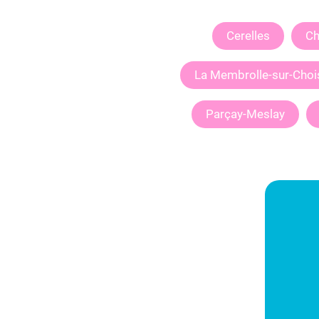
Cerelles
Ch
La Membrolle-sur-Chois
Parçay-Meslay