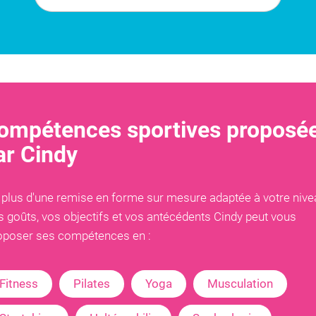
ompétences sportives proposé
ar
Cindy
 plus d'une remise en forme sur mesure adaptée à votre nive
s goûts, vos objectifs et vos antécédents
Cindy
peut vous
oposer ses compétences en :
Fitness
Pilates
Yoga
Musculation