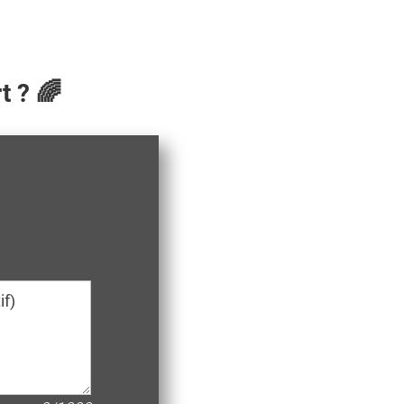
t ? 🌈