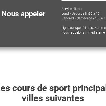
Service client :
Nous appeler
Lundi - Jeudi de 8h30 à 19h
Vendredi - Samedi de 9h30 à 
Ligne occupée ? Laissez un m
nous rappelons immédiateme
s cours de sport principa
villes suivantes