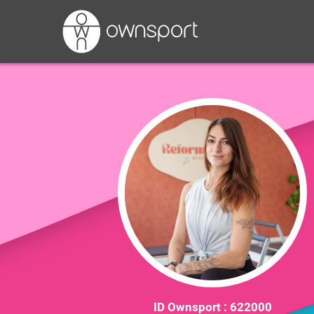
ID Ownsport :
622000