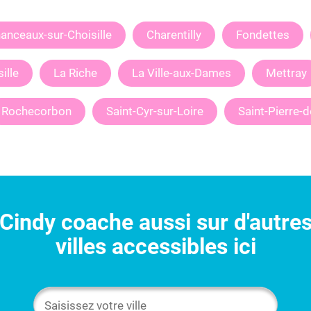
anceaux-sur-Choisille
Charentilly
Fondettes
ille
La Riche
La Ville-aux-Dames
Mettray
Rochecorbon
Saint-Cyr-sur-Loire
Saint-Pierre-
Cindy
coache aussi sur d'autre
villes accessibles ici