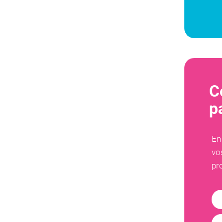
C
p
En
vo
pr