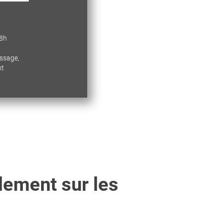
18h
essage,
nt
lement sur les