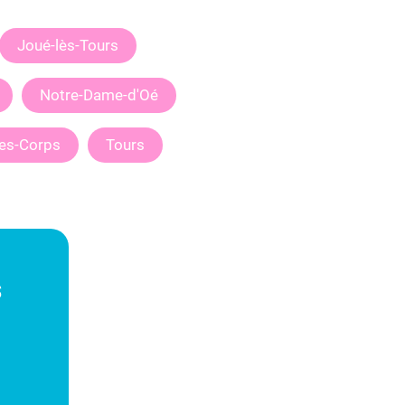
Joué-lès-Tours
Notre-Dame-d'Oé
des-Corps
Tours
s