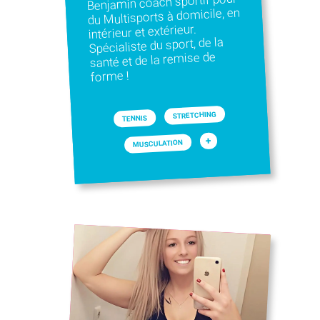
Benjamin coach sportif pour
du Multisports à domicile, en
intérieur et extérieur.
Spécialiste du sport, de la
santé et de la remise de
forme !
STRETCHING
TENNIS
+
MUSCULATION