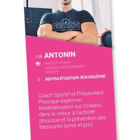
ANTONIN
MASTER STAPS
LICENCE ENTRAINEMENT
SPORTIF
RÉATHLÉTISATION SUR ORLÉANS
#
Coach Sportif et Préparateur
Physique expert en
Réathlétisation sur Orléans,
dans le retour à l'activité
physique et la prévention des
blessures (privé et pro)