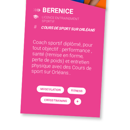
BERENICE
LICENCE ENTRAINEMENT
SPORTIF
#
COURS DE SPORT SUR ORLÉANS
Coach sportif diplômé, pour
tout objectif : performance ,
santé (remise en forme,
perte de poids) et entretien
physique avec des Cours de
sport sur Orléans..
MUSCULATION
FITNESS
CROSS TRAINING
+