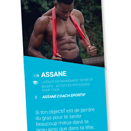
ASSANE
LICENCE ENTRAINEMENT SPORTIF
BPJEPS - ACTIVITÉS PHYSIQUES
POUR TOUS
ASSANE COACH SPORTIF
#
Si ton objectif est de perdre
du gras pour te sentir
beaucoup mieux dans ta
peau ainsi que dans ta tête,