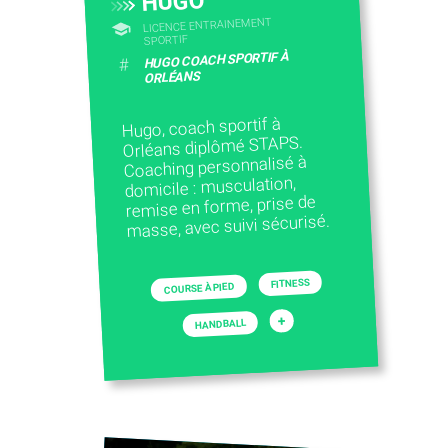
HUGO
LICENCE ENTRAINEMENT
SPORTIF
HUGO COACH SPORTIF À
#
ORLÉANS
Hugo, coach sportif à
Orléans diplômé STAPS.
Coaching personnalisé à
domicile : musculation,
remise en forme, prise de
masse, avec suivi sécurisé.
FITNESS
COURSE À PIED
+
HANDBALL