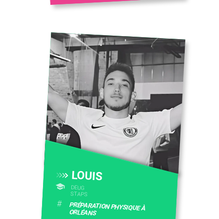
LOUIS
DEUG
STAPS
#
PRÉPARATION PHYSIQUE À
ORLÉANS