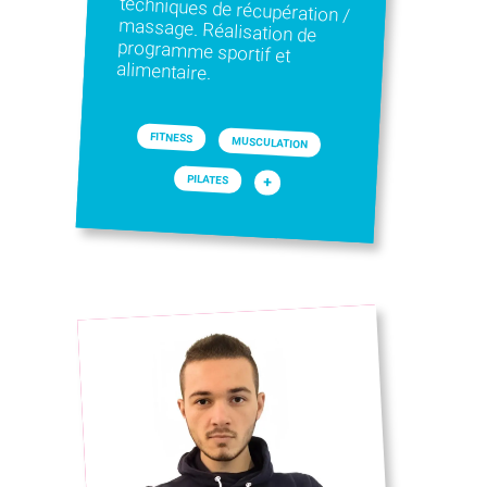
alimentaire.
FITNESS
MUSCULATION
PILATES
+