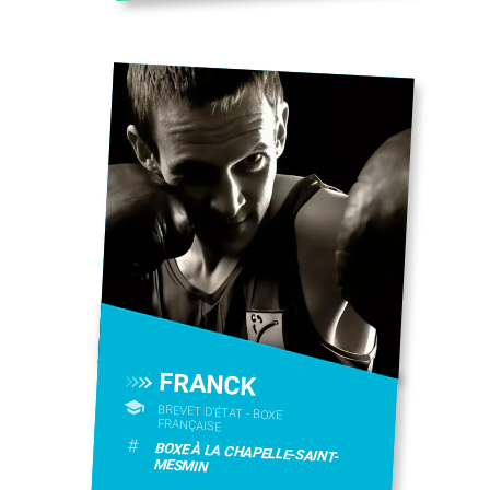
FRANCK
BREVET D'ÉTAT - BOXE
FRANÇAISE
#
BOXE À LA CHAPELLE-SAINT-
MESMIN