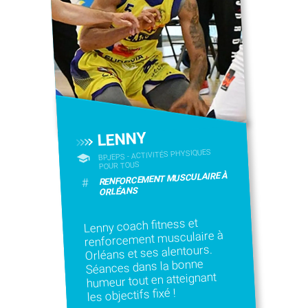
LENNY
BPJEPS - ACTIVITÉS PHYSIQUES
POUR TOUS
RENFORCEMENT MUSCULAIRE À
#
ORLÉANS
Lenny coach fitness et
renforcement musculaire à
Orléans et ses alentours.
Séances dans la bonne
humeur tout en atteignant
les objectifs fixé !