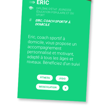
ERIC
DIPLÔME D'ÉTAT JEUNESSE
ÉDUCATION POPULAIRE ET DU
SPORT
#
ERIC, COACH SPORTIF À
DOMICILE
Eric, coach sportif à
domicile, vous propose un
accompagnement
personnalisé et motivant,
adapté à tous les âges et
niveaux. Bénéficiez d’un suivi
FITNESS
JUDO
MUSCULATION
+