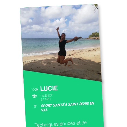
LUCIE
LICENCE
STAPS
SPORT SANTÉ À SAINT DENIS EN
#
VAL
Techniques douces et de