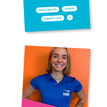
FITNESS
PARLE ANGLAIS
+
ENFANTS / ADO