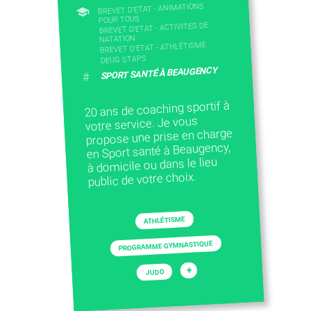
BREVET D'ETAT - ANIMATIONS
POUR TOUS
BREVET D'ETAT - ACTIVITÉS DE
NATATION
BREVET D'ETAT - ATHLÉTISME
DEUG STAPS
SPORT SANTÉ À BEAUGENCY
#
20 ans de coaching sportif à
votre service. Je vous
propose une prise en charge
en Sport santé à Beaugency,
à domicile ou dans le lieu
public de votre choix.
ATHLÉTISME
PROGRAMME GYMNASTIQUE
+
JUDO