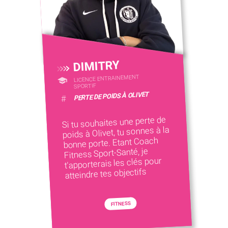
DIMITRY
LICENCE ENTRAINEMENT
SPORTIF
PERTE DE POIDS À OLIVET
#
Si tu souhaites une perte de
poids à Olivet, tu sonnes à la
bonne porte. Etant Coach
Fitness Sport-Santé, je
t'apporterais les clés pour
atteindre tes objectifs
FITNESS