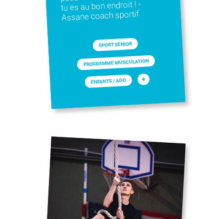
tu es au bon endroit ! -
Assane coach sportif
SPORT SENIOR
PROGRAMME MUSCULATION
+
ENFANTS / ADO