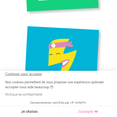
Continuer sans accepter
Nos cookies permettent de vous proposer une expérience optimale.
Accepter nous aide beaucoup 🥹
Politique de confidentialité
JULIETTE
Consentements certifiés par
Recherche
Tarif
Demande d'info
DEUG STAPS
Je choisis
J'accepte ❤️
LICENCE ÉDUCATION ET
MOTRICITÉ