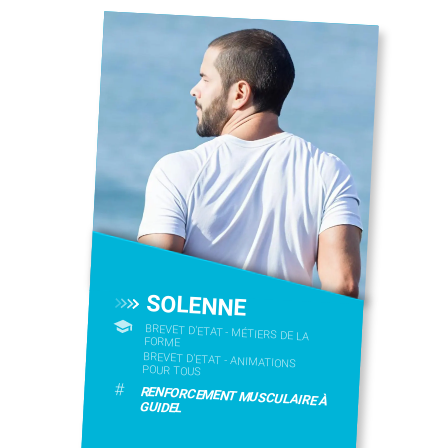
SOLENNE
BREVET D'ETAT - MÉTIERS DE LA
FORME
BREVET D'ETAT - ANIMATIONS
POUR TOUS
#
RENFORCEMENT MUSCULAIRE À
GUIDEL