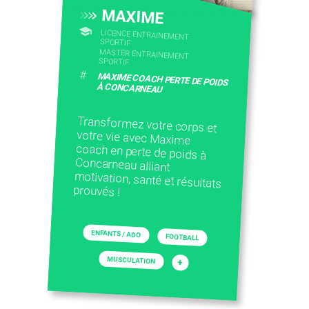
MAXIME
LICENCE ENTRAINEMENT
SPORTIF
MASTER ENTRAINEMENT
SPORTIF
#
MAXIME COACH PERTE DE POIDS
À CONCARNEAU
Transformez votre corps et
votre vie avec Maxime
coach en perte de poids à
Concarneau alliant
motivation, santé et résultats
prouvés !
ENFANTS / ADO
FOOTBALL
MUSCULATION
+