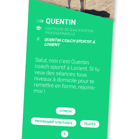
QUENTIN
CERTIFICAT DE QUALIFICATION
PROFESSIONNELLE
#
QUENTIN COACH SPORTIF À
LORIENT
Salut, moi c'est Quentin
coach sportif à Lorient. Si tu
veux des séances tous
niveaux à domicile pour te
remettre en forme, rejoins-
moi !
FITNESS
PROGRAMME GYM DOUCE
PILATES
+