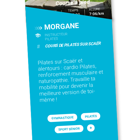
MORGANE
INSTRUCTEUR
PILATES
COURS DE PILATES SUR SCAËR
#
Pilates sur Scaër et
alentours : cardio Pilates,
renforcement musculaire et
naturopathie. Travaille ta
mobilité pour devenir la
meilleure version de toi-
même !
PILATES
GYMNASTIQUE
+
SPORT SENIOR