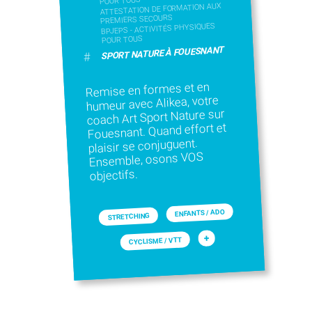
POUR TOUS
ATTESTATION DE FORMATION AUX
PREMIERS SECOURS
BPJEPS - ACTIVITÉS PHYSIQUES
POUR TOUS
SPORT NATURE À FOUESNANT
#
Remise en formes et en
humeur avec Alikea, votre
coach Art Sport Nature sur
Fouesnant. Quand effort et
plaisir se conjuguent.
Ensemble, osons VOS
objectifs.
ENFANTS / ADO
STRETCHING
+
CYCLISME / VTT