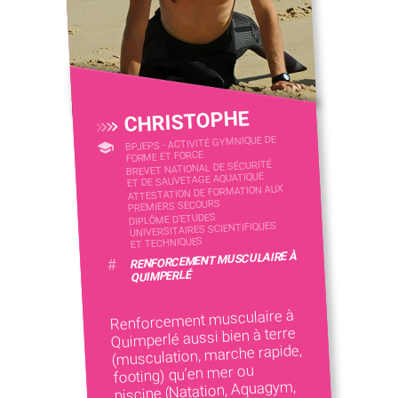
CHRISTOPHE
BPJEPS - ACTIVITÉ GYMNIQUE DE
FORME ET FORCE
BREVET NATIONAL DE SÉCURITÉ
ET DE SAUVETAGE AQUATIQUE
ATTESTATION DE FORMATION AUX
PREMIERS SECOURS
DIPLÔME D'ETUDES
UNIVERSITAIRES SCIENTIFIQUES
ET TECHNIQUES
RENFORCEMENT MUSCULAIRE À
#
QUIMPERLÉ
Renforcement musculaire à
Quimperlé aussi bien à terre
(musculation, marche rapide,
footing) qu’en mer ou
piscine (Natation, Aquagym,