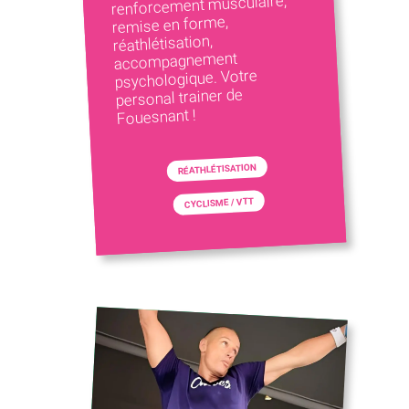
renforcement musculaire,
remise en forme,
réathlétisation,
accompagnement
psychologique. Votre
personal trainer de
Fouesnant !
RÉATHLÉTISATION
CYCLISME / VTT