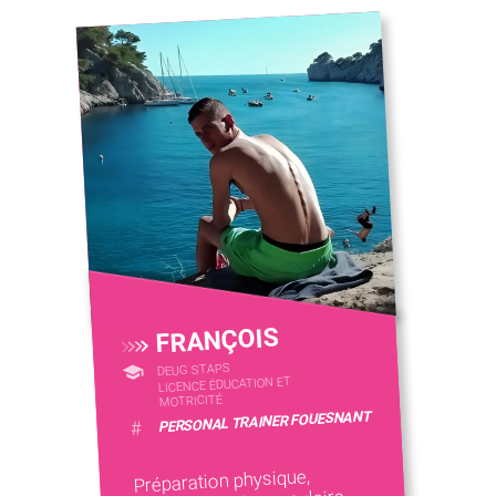
FRANÇOIS
DEUG STAPS
LICENCE ÉDUCATION ET
MOTRICITÉ
PERSONAL TRAINER FOUESNANT
#
Préparation physique,