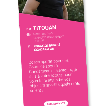
TITOUAN
MASTER STAPS
LICENCE ENTRAINEMENT
SPORTIF
COURS DE SPORT À
#
CONCARNEAU
Coach sportif pour des
Cours de sport à
Concarneau et alentours, je
suis à votre écoute pour
vous faire atteindre vos
objectifs sportifs quels qu'ils
soient !
CYCLISME / VTT