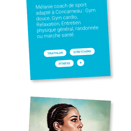
Mélanie coach de sport
adapté à Concarneau : Gym
douce, Gym cardio,
Relaxation, Entretien
physique général, randonnée
ou marche santé.
STRETCHING
TRIATHLON
+
FITNESS