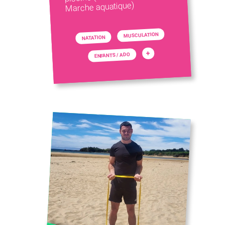
Marche aquatique)
MUSCULATION
NATATION
+
ENFANTS / ADO