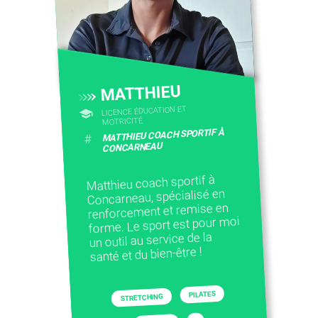
MATTHIEU
LICENCE ÉDUCATION ET
MOTRICITÉ
MATTHIEU COACH SPORTIF À
#
CONCARNEAU
Matthieu coach sportif à
Concarneau, spécialisé en
renforcement et remise en
forme. Le sport est pour moi
un outil au service de la
santé et du bien-être !
PILATES
STRETCHING