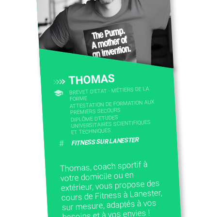
CONTACTEZ-NOUS
THOMAS
BREVET D'ETAT - MÉTIERS DE LA
FORME
ATTESTATION DE FORMATION AUX
PREMIERS SECOURS
DIPLÔME D'ETUDES
UNIVERSITAIRES SCIENTIFIQUES
ET TECHNIQUES
FITNESS SUR LANESTER
#
Thomas, coach sportif à
votre domicile ou en
extérieur, vous propose des
cours de Fitness à Lanester,
sur mesure, adaptés à vos
besoins et à vos envies !