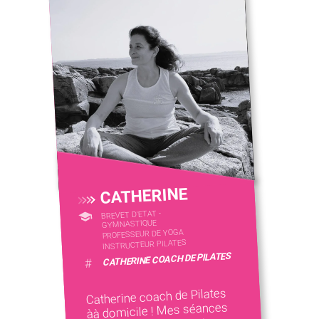
CATHERINE
BREVET D'ETAT -
GYMNASTIQUE
PROFESSEUR DE YOGA
INSTRUCTEUR PILATES
CATHERINE COACH DE PILATES
#
Catherine coach de Pilates
àà domicile ! Mes séances