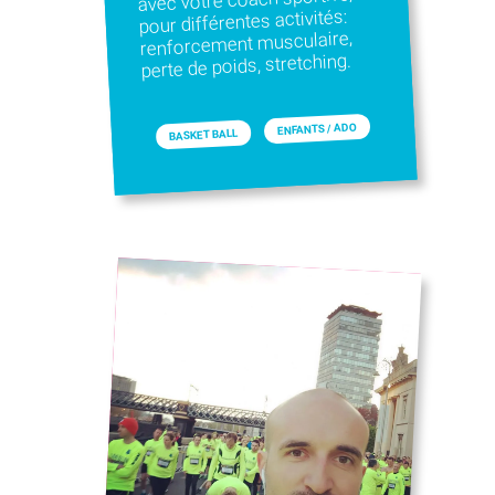
pour différentes activités:
renforcement musculaire,
perte de poids, stretching.
ENFANTS / ADO
BASKET BALL