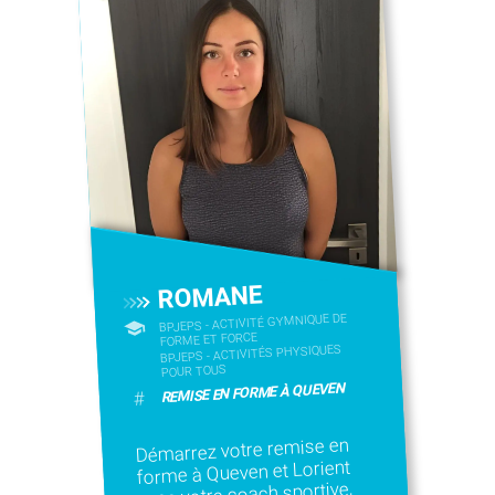
ROMANE
BPJEPS - ACTIVITÉ GYMNIQUE DE
FORME ET FORCE
BPJEPS - ACTIVITÉS PHYSIQUES
POUR TOUS
REMISE EN FORME À QUEVEN
#
Démarrez votre remise en
forme à Queven et Lorient
avec votre coach sportive,