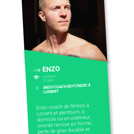
ENZO
LICENCE
STAPS
ENZO COACH DE FITNESS À
#
LORIENT
Enzo coach de fitness à
Lorient et alentours, à
domicile ou en extérieur,
orienté remise en forme,
perte de gras durable et