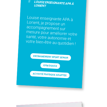
#
LOUISE ENSEIGNANTE APA À
LORIENT
Louise enseignante APA à
Lorient, je propose un
accompagnement sur
mesure pour améliorer votre
santé, votre autonomie et
votre bien-être au quotidien !
ENTRAINEMENT SPORT SENIOR
GYM DOUCE
ACTIVITÉ PHYSIQUE ADAPTÉE