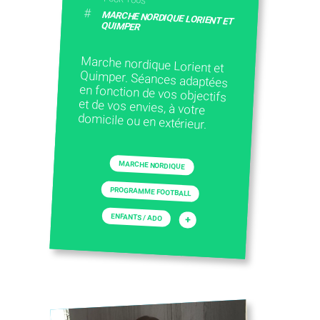
#
MARCHE NORDIQUE LORIENT ET
QUIMPER
Marche nordique Lorient et
Quimper. Séances adaptées
en fonction de vos objectifs
et de vos envies, à votre
domicile ou en extérieur.
MARCHE NORDIQUE
PROGRAMME FOOTBALL
ENFANTS / ADO
+