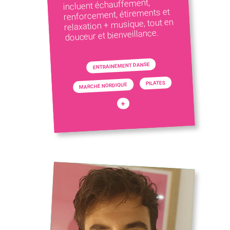
incluent échauffement,
renforcement, étirements et
relaxation + musique, tout en
douceur et bienveillance.
ENTRAINEMENT DANSE
PILATES
MARCHE NORDIQUE
+