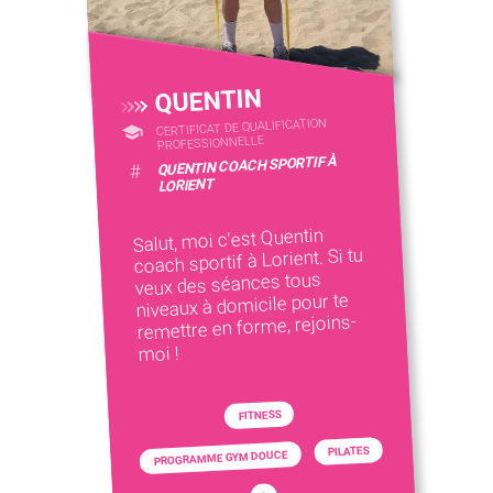
QUENTIN
CERTIFICAT DE QUALIFICATION
PROFESSIONNELLE
QUENTIN COACH SPORTIF À
#
LORIENT
Salut, moi c'est Quentin
coach sportif à Lorient. Si tu
veux des séances tous
niveaux à domicile pour te
remettre en forme, rejoins-
moi !
FITNESS
PILATES
PROGRAMME GYM DOUCE