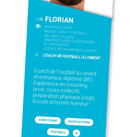
FLORIAN
MAITRISE STAPS
BREVET D'ETAT - FOOTBALL
DIPLÔME D'ETUDES
UNIVERSITAIRES SCIENTIFIQUES
ET TECHNIQUES
LICENCE ENTRAINEMENT SPORTIF
#
COACH DE FOOTBALL À LORIENT
Coach de Football à Lorient
et entraineur diplômé (BE).
Expérience en coaching
privé, cours collectif,
préparation physique (club).
Écoute et bonne humeur !
STRETCHING
MUSCULATION
FOOTBALL
+