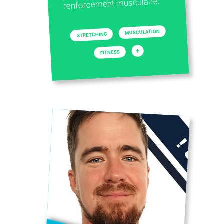
renforcement musculaire.
MUSCULATION
STRETCHING
+
FITNESS