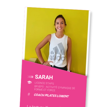
SARAH
LICENCE STAPS
BPJEPS - ACTIVITÉ GYMNIQUE DE
FORME ET FORCE
#
COACH PILATES LORIENT