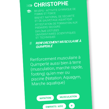
CHRISTOPHE
BPJEPS - ACTIVITÉ GYMNIQUE DE
FORME ET FORCE
BREVET NATIONAL DE SÉCURITÉ
ET DE SAUVETAGE AQUATIQUE
ATTESTATION DE FORMATION AUX
PREMIERS SECOURS
DIPLÔME D'ETUDES
UNIVERSITAIRES SCIENTIFIQUES
ET TECHNIQUES
RENFORCEMENT MUSCULAIRE À
#
QUIMPERLÉ
Renforcement musculaire à
Quimperlé aussi bien à terre
(musculation, marche rapide,
footing) qu’en mer ou
piscine (Natation, Aquagym,
Marche aquatique)
MUSCULATION
NATATION
+
ENFANTS / ADO