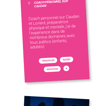
COACH PERSONNEL SUR
#
CAUDAN
Coach personnel sur Caudan
et Lorient, préparatrice
physique et mentale, j'ai de
l'expérience dans de
nombreux domaines avec
tous publics (enfants,
adultes)
RUGBY
TRIATHLON
+
NATATION