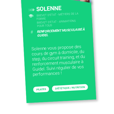
SOLENNE
BREVET D'ETAT - MÉTIERS DE LA
FORME
BREVET D'ETAT - ANIMATIONS
POUR TOUS
RENFORCEMENT MUSCULAIRE À
#
GUIDEL
Solenne vous propose des
cours de gym à domicile, du
step, du circuit training, et du
renforcement musculaire à
Guidel. Suivi régulier de vos
performances !
DIÉTÉTIQUE / NUTRITION
PILATES