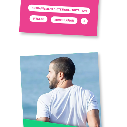
ENTRAINEMENT DIÉTÉTIQUE / NUTRITION
FITNESS
MUSCULATION
+