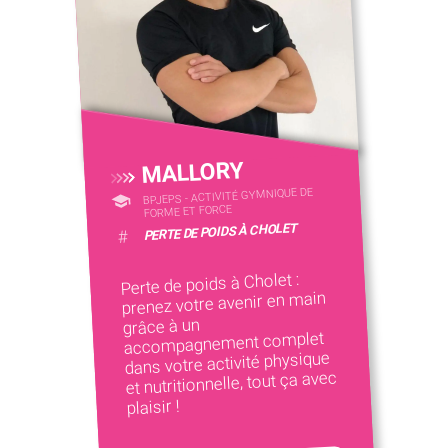
MALLORY
BPJEPS - ACTIVITÉ GYMNIQUE DE
FORME ET FORCE
PERTE DE POIDS À CHOLET
#
Perte de poids à Cholet :
prenez votre avenir en main
grâce à un
accompagnement complet
dans votre activité physique
et nutritionnelle, tout ça avec
plaisir !