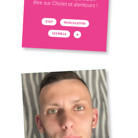
être sur Cholet et alentours !
STEP
MUSCULATION
LES MILLS
+