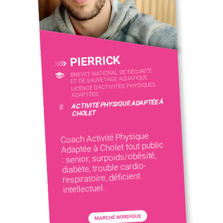
PIERRICK
BREVET NATIONAL DE SÉCURITÉ
ET DE SAUVETAGE AQUATIQUE
LICENCE D’ACTIVITÉS PHYSIQUES
ADAPTÉES
ACTIVITÉ PHYSIQUE ADAPTÉE À
#
CHOLET
Coach Activité Physique
Adaptée à Cholet tout public
: senior, surpoids/obésité,
diabète, trouble cardio-
respiratoire, déficient
intellectuel.
MARCHE NORDIQUE