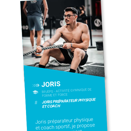
JORIS
BPJEPS - ACTIVITÉ GYMNIQUE DE
FORME ET FORCE
JORIS PRÉPARATEUR PHYSIQUE
#
ET COACH
Joris préparateur physique
et coach sportif, je propose