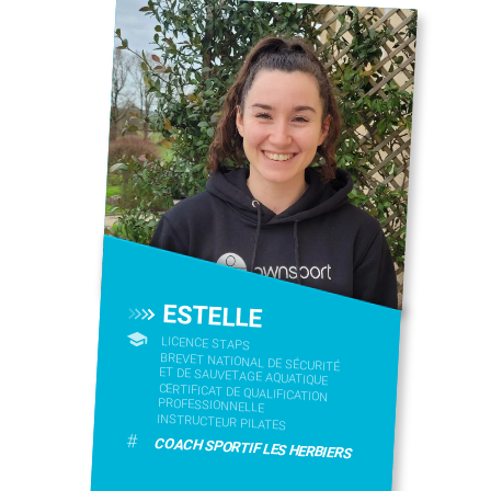
ESTELLE
LICENCE STAPS
BREVET NATIONAL DE SÉCURITÉ
ET DE SAUVETAGE AQUATIQUE
CERTIFICAT DE QUALIFICATION
PROFESSIONNELLE
INSTRUCTEUR PILATES
#
COACH SPORTIF LES HERBIERS