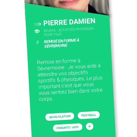
CONTACTEZ-NOUS
PIERRE DAMIEN
BPJEPS - ACTIVITÉS PHYSIQUES
POUR TOUS
REMISE EN FORME À
#
SÈVREMOINE
Remise en forme à
Sèvremoine : Je vous aide à
atteindre vos objectifs
sportifs & physiques. Le plus
important c'est que vous
vous sentiez bien dans votre
corps.
FOOTBALL
MUSCULATION
+
ENFANTS / ADO