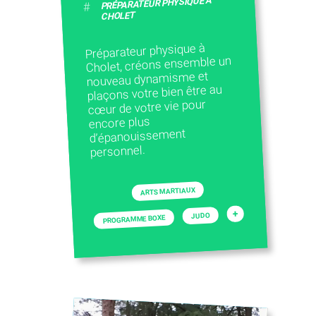
PRÉPARATEUR PHYSIQUE À
#
CHOLET
Préparateur physique à
Cholet, créons ensemble un
nouveau dynamisme et
plaçons votre bien être au
cœur de votre vie pour
encore plus
d’épanouissement
personnel.
ARTS MARTIAUX
+
JUDO
PROGRAMME BOXE