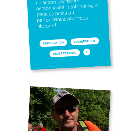
un accompagnement
personnalisé : renforcement,
perte de poids ou
performance, pour tous
niveaux !
HALTÉROPHILIE
MUSCULATION
+
CROSS TRAINING