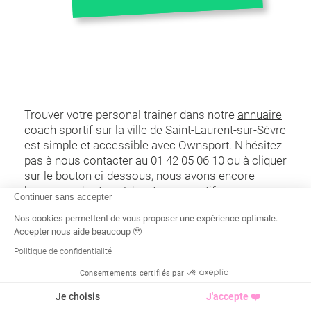
Trouver votre personal trainer dans notre
annuaire
coach sportif
sur la ville de Saint-Laurent-sur-Sèvre
est simple et accessible avec Ownsport. N'hésitez
pas à nous contacter au 01 42 05 06 10 ou à cliquer
sur le bouton ci-dessous, nous avons encore
beaucoup d'autres éducateurs sportifs,
Continuer sans accepter
professeurs de Pilates et de Yoga sur la commune
Nos cookies permettent de vous proposer une expérience optimale.
de Saint-Laurent-sur-Sèvre n'ayant pas créé de
Accepter nous aide beaucoup 🥹
profil !
Politique de confidentialité
Consentements certifiés par
Recherche
Tarif
Demande d'info
Je choisis
J'accepte ❤️
Saint-Laurent-sur-Sèvre
, voir