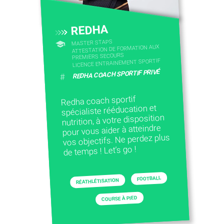
REDHA
MASTER STAPS
ATTESTATION DE FORMATION AUX
PREMIERS SECOURS
LICENCE ENTRAINEMENT SPORTIF
REDHA COACH SPORTIF PRIVÉ
#
Redha coach sportif
spécialiste rééducation et
nutrition, à votre disposition
pour vous aider à atteindre
vos objectifs. Ne perdez plus
de temps ! Let’s go !
FOOTBALL
RÉATHLÉTISATION
COURSE À PIED