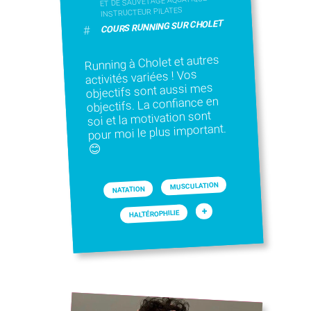
ET DE SAUVETAGE AQUATIQUE
INSTRUCTEUR PILATES
COURS RUNNING SUR CHOLET
#
Running à Cholet et autres
activités variées ! Vos
objectifs sont aussi mes
objectifs. La confiance en
soi et la motivation sont
pour moi le plus important.
😊
MUSCULATION
NATATION
+
HALTÉROPHILIE