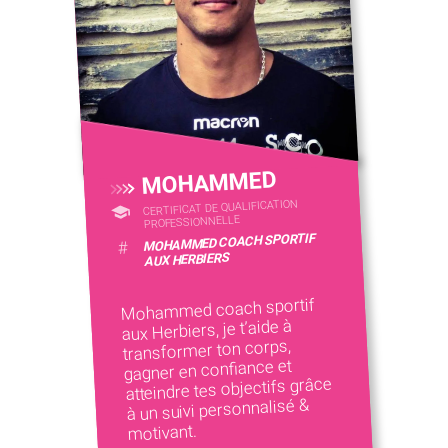
MOHAMMED
CERTIFICAT DE QUALIFICATION
PROFESSIONNELLE
MOHAMMED COACH SPORTIF
#
AUX HERBIERS
Mohammed coach sportif
aux Herbiers, je t’aide à
transformer ton corps,
gagner en confiance et
atteindre tes objectifs grâce
à un suivi personnalisé &
motivant.