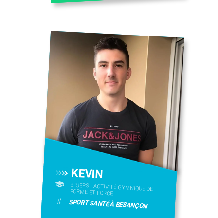
KEVIN
BPJEPS - ACTIVITÉ GYMNIQUE DE
FORME ET FORCE
#
SPORT SANTÉ À BESANÇON