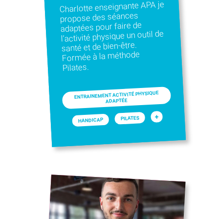
Charlotte enseignante APA je
propose des séances
adaptées pour faire de
l’activité physique un outil de
santé et de bien-être.
Formée à la méthode
Pilates.
ENTRAINEMENT ACTIVITÉ PHYSIQUE
ADAPTÉE
+
PILATES
HANDICAP