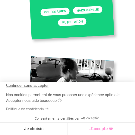
HALTÉROPHILIE
COURSE À PIED
MUSCULATION
Continuer sans accepter
Nos cookies permettent de vous proposer une expérience optimale.
Accepter nous aide beaucoup 🥹
Politique de confidentialité
Consentements certifiés par
Recherche
Tarif
Demande d'info
Je choisis
J'accepte ❤️