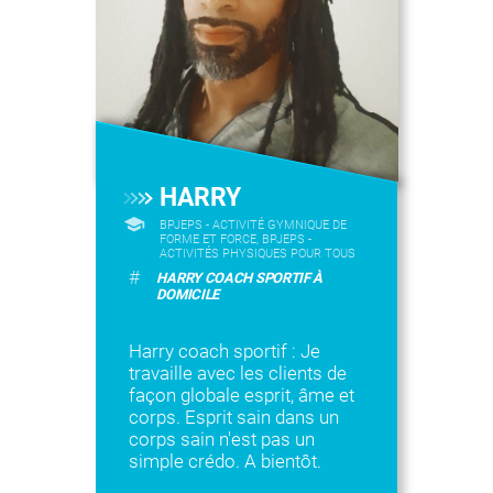
HARRY
BPJEPS - ACTIVITÉ GYMNIQUE DE
FORME ET FORCE, BPJEPS -
ACTIVITÉS PHYSIQUES POUR TOUS
#
HARRY COACH SPORTIF À
DOMICILE
Harry coach sportif : Je
travaille avec les clients de
façon globale esprit, âme et
corps. Esprit sain dans un
corps sain n'est pas un
simple crédo. A bientôt.