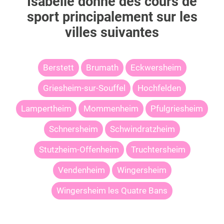
Isabelle
donne des cours de
sport principalement sur les
villes suivantes
Berstett
Brumath
Eckwersheim
Griesheim-sur-Souffel
Hochfelden
Lampertheim
Mommenheim
Pfulgriesheim
Schnersheim
Schwindratzheim
Stutzheim-Offenheim
Truchtersheim
Vendenheim
Wingersheim
Wingersheim les Quatre Bans