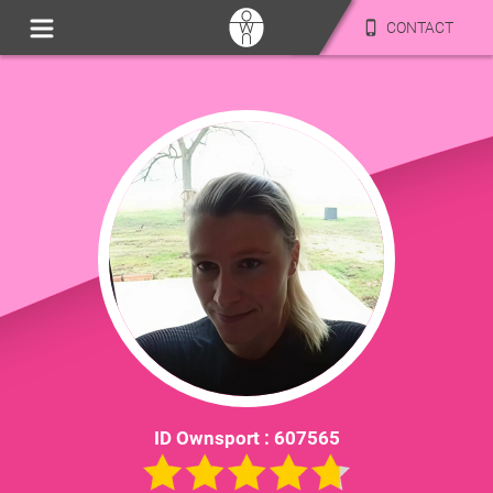
CONTACT
ID Ownsport :
607565