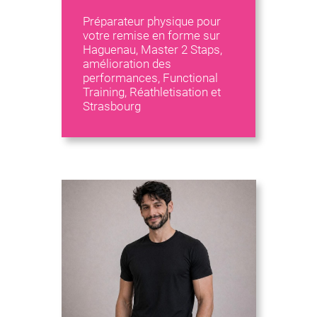
Préparateur physique pour
votre remise en forme sur
Haguenau, Master 2 Staps,
amélioration des
performances, Functional
Training, Réathletisation et
Strasbourg