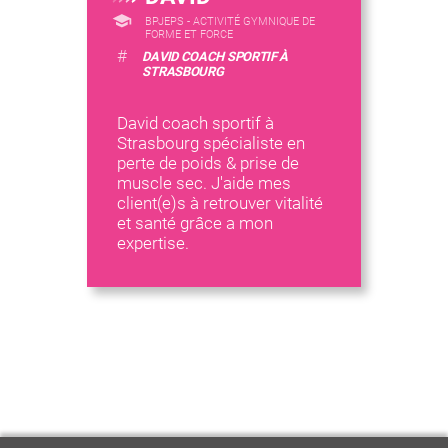
BPJEPS - ACTIVITÉ GYMNIQUE DE
FORME ET FORCE
#
DAVID COACH SPORTIF À
STRASBOURG
David coach sportif à
Strasbourg spécialiste en
perte de poids & prise de
muscle sec. J'aide mes
client(e)s à retrouver vitalité
et santé grâce a mon
expertise.