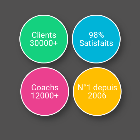
Clients
98%
30000+
Satisfaits
Coachs
N°1 depuis
12000+
2006