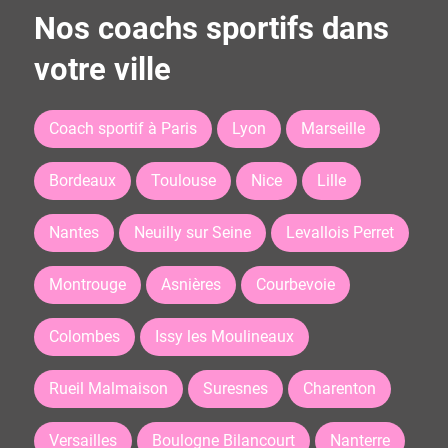
Nos coachs sportifs dans
votre ville
Coach sportif à Paris
Lyon
Marseille
Bordeaux
Toulouse
Nice
Lille
Nantes
Neuilly sur Seine
Levallois Perret
Montrouge
Asnières
Courbevoie
Colombes
Issy les Moulineaux
Rueil Malmaison
Suresnes
Charenton
Versailles
Boulogne Bilancourt
Nanterre