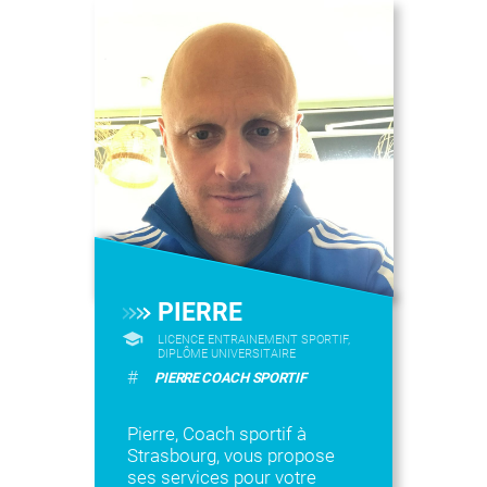
PIERRE
LICENCE ENTRAINEMENT SPORTIF,
DIPLÔME UNIVERSITAIRE
#
PIERRE COACH SPORTIF
Pierre, Coach sportif à
Strasbourg, vous propose
ses services pour votre