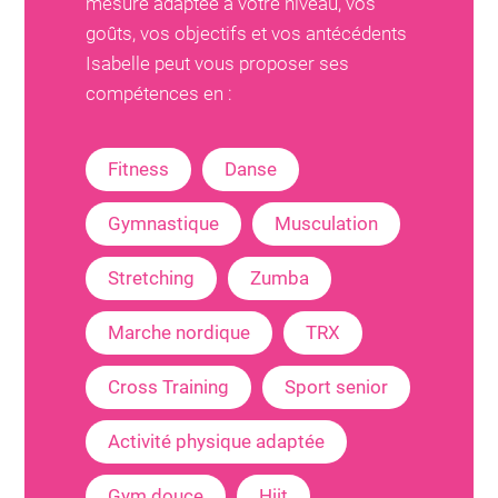
mesure adaptée à votre niveau, vos
goûts, vos objectifs et vos antécédents
Isabelle
peut vous proposer ses
compétences en :
Fitness
Danse
Gymnastique
Musculation
Stretching
Zumba
Marche nordique
TRX
Cross Training
Sport senior
Activité physique adaptée
Gym douce
Hiit