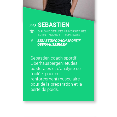
SEBASTIEN
DIPLÔME D'ETUDES UNIVERSITAIRES
SCIENTIFIQUES ET TECHNIQUES
#
SEBASTIEN COACH SPORTIF
OBERHAUSBERGEN
Sebastien coach sportif
Oberhausbergen; études
posturales et d'analyse de
foulée. pour du
renforcement musculaire
pour de la préparation et la
perte de poids.