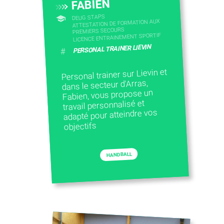
FABIEN
DEUG STAPS
ATTESTATION DE FORMATION AUX
PREMIERS SECOURS
LICENCE ENTRAINEMENT SPORTIF
PERSONAL TRAINER LIEVIN
#
Personal trainer sur Lievin et
dans le secteur d'Arras,
Fabien, vous propose un
travail personnalisé et
adapté pour atteindre vos
objectifs
HANDBALL