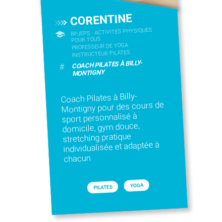
CORENTINE
BPJEPS - ACTIVITÉS PHYSIQUES
POUR TOUS
PROFESSEUR DE YOGA
INSTRUCTEUR PILATES
COACH PILATES À BILLY-
#
MONTIGNY
Coach Pilates à Billy-
Montigny pour des cours de
sport personnalisé à
domicile, gym douce,
stretching pratique
individualisée et adaptée à
chacun
YOGA
PILATES