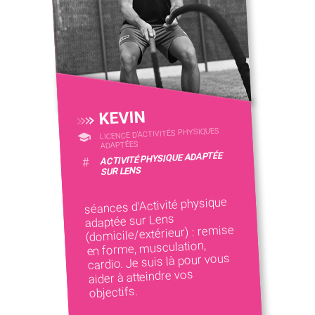
KEVIN
LICENCE D’ACTIVITÉS PHYSIQUES
ADAPTÉES
ACTIVITÉ PHYSIQUE ADAPTÉE
#
SUR LENS
séances d'Activité physique
adaptée sur Lens
(domicile/extérieur) : remise
en forme, musculation,
cardio. Je suis là pour vous
aider à atteindre vos
objectifs.