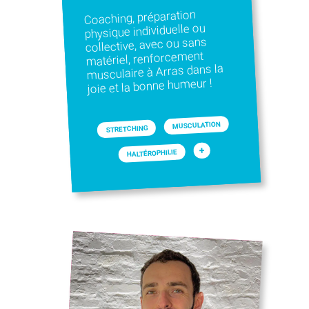
Coaching, préparation
physique individuelle ou
collective, avec ou sans
matériel, renforcement
musculaire à Arras dans la
joie et la bonne humeur !
MUSCULATION
STRETCHING
+
HALTÉROPHILIE