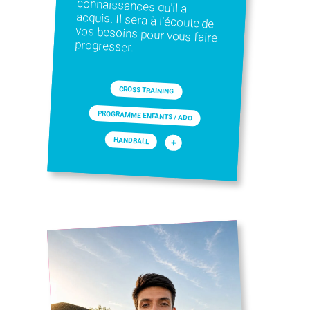
progresser.
CROSS TRAINING
PROGRAMME ENFANTS / ADO
HANDBALL
+