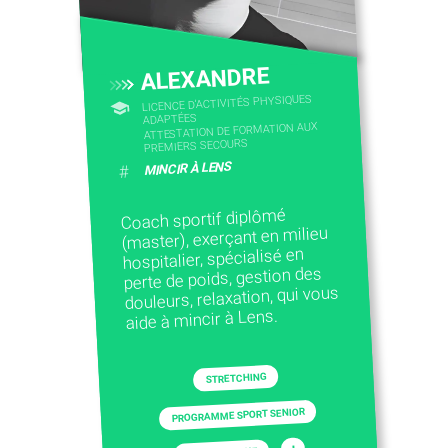
ALEXANDRE
LICENCE D’ACTIVITÉS PHYSIQUES
ADAPTÉES
ATTESTATION DE FORMATION AUX
PREMIERS SECOURS
MINCIR À LENS
#
Coach sportif diplômé
(master), exerçant en milieu
hospitalier, spécialisé en
perte de poids, gestion des
douleurs, relaxation, qui vous
aide à mincir à Lens.
STRETCHING
PROGRAMME SPORT SENIOR