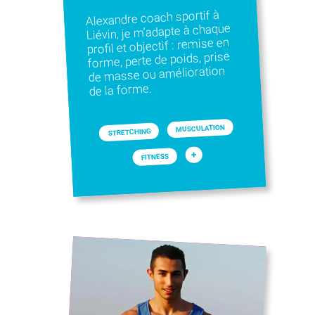
Alexandre coach sportif à
Liévin, je m’adapte à chaque
profil et objectif : remise en
forme, perte de poids, prise
de masse ou amélioration
de la forme.
MUSCULATION
STRETCHING
+
FITNESS