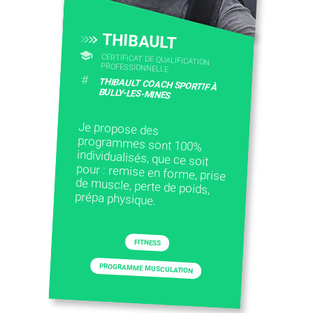
THIBAULT
CERTIFICAT DE QUALIFICATION
PROFESSIONNELLE
#
THIBAULT COACH SPORTIF À
BULLY-LES-MINES
Je propose des
programmes sont 100%
individualisés, que ce soit
pour : remise en forme, prise
de muscle, perte de poids,
prépa physique.
FITNESS
PROGRAMME MUSCULATION