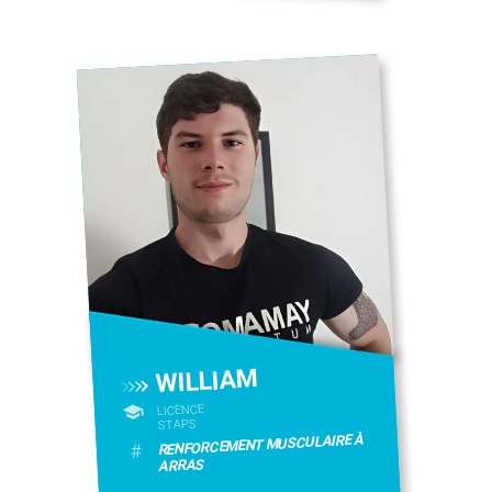
WILLIAM
LICENCE
STAPS
RENFORCEMENT MUSCULAIRE À
#
ARRAS