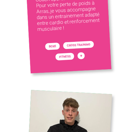
Pour votre perte de poids à
Arras, je vous accompagne
dans un entrainement adapté
entre cardio et renforcement
musculaire !
CROSS TRAINING
BOXE
+
FITNESS