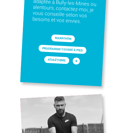
besoins et vos envies.
MARATHON
PROGRAMME COURSE À PIED
ATHLÉTISME
+