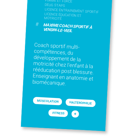
FORME ET FORCE
DEUG STAPS
LICENCE ENTRAINEMENT SPORTIF
LICENCE ÉDUCATION ET
MOTRICITÉ
#
MAXIME COACH SPORTIF À
VENDIN-LE-VIEIL
Coach sportif multi-
compétences, du
développement de la
motricité chez l'enfant à la
rééducation post blessure.
Enseignant en anatomie et
biomécanique.
MUSCULATION
HALTÉROPHILIE
FITNESS
+