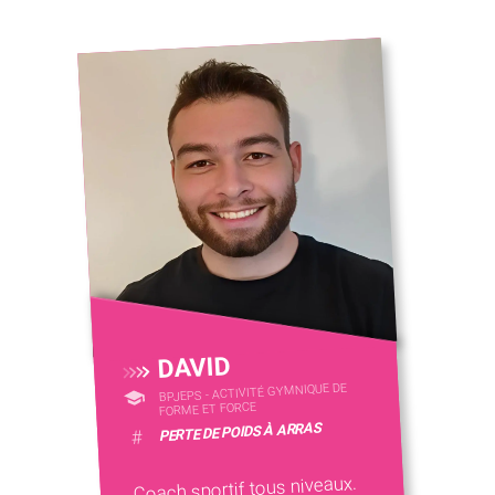
DAVID
BPJEPS - ACTIVITÉ GYMNIQUE DE
FORME ET FORCE
PERTE DE POIDS À ARRAS
#
Coach sportif tous niveaux.