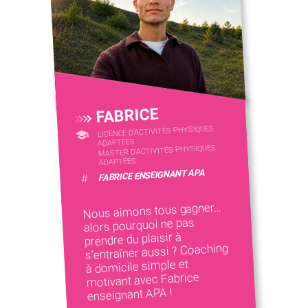
FABRICE
LICENCE D’ACTIVITÉS PHYSIQUES
ADAPTÉES
MASTER D'ACTIVITÉS PHYSIQUES
ADAPTÉES
FABRICE ENSEIGNANT APA
#
Nous aimons tous gagner…
alors pourquoi ne pas
prendre du plaisir à
s’entraîner aussi ? Coaching
à domicile simple et
motivant avec Fabrice
enseignant APA !