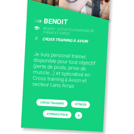
BENOIT
BPJEPS - ACTIVITÉ GYMNIQUE DE
FORME ET FORCE
#
CROSS TRAINING À AVION
Je suis personal trainer,
disponible pour tout objectif
(perte de poids, prise de
muscle...) et spécialisé en
Cross training à Avion et
secteur Lens Arras
CROSS TRAINING
FITNESS
GYMNASTIQUE
+