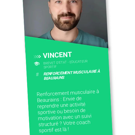
CONTACTEZ-NOUS
VINCENT
BREVET D'ETAT - EDUCATEUR
SPORTIF
RENFORCEMENT MUSCULAIRE À
#
BEAURAINS
Renforcement musculaire à
Beaurains : Envie de
reprendre une activité
sportive ou besoin de
motivation avec un suivi
structuré ? Votre coach
sportif est là !