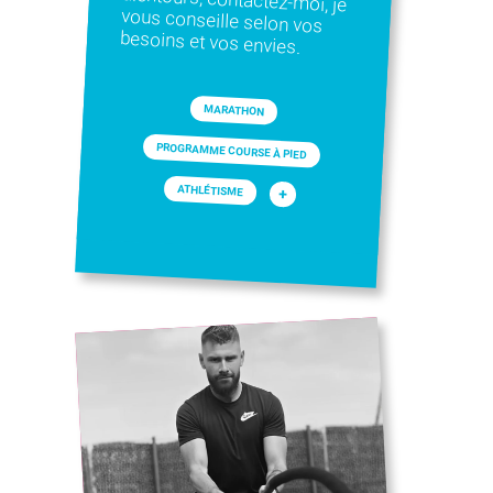
besoins et vos envies.
MARATHON
PROGRAMME COURSE À PIED
ATHLÉTISME
+