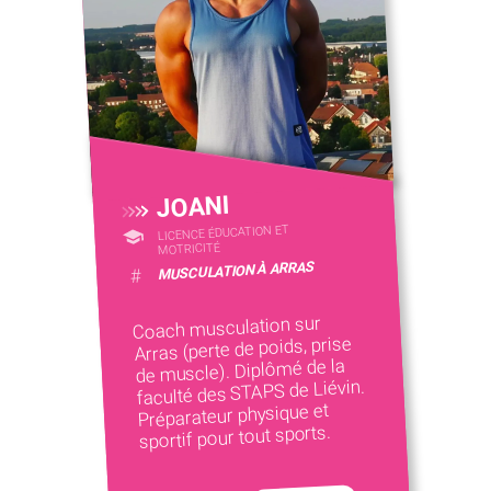
JOANI
LICENCE ÉDUCATION ET
MOTRICITÉ
MUSCULATION À ARRAS
#
Coach musculation sur
Arras (perte de poids, prise
de muscle). Diplômé de la
faculté des STAPS de Liévin.
Préparateur physique et
sportif pour tout sports.