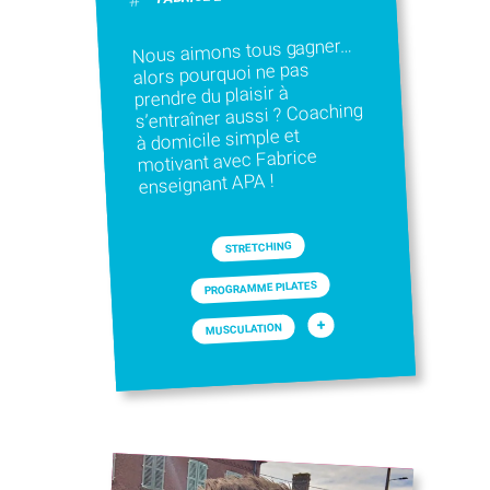
Nous aimons tous gagner…
alors pourquoi ne pas
prendre du plaisir à
s’entraîner aussi ? Coaching
à domicile simple et
motivant avec Fabrice
enseignant APA !
STRETCHING
PROGRAMME PILATES
+
MUSCULATION