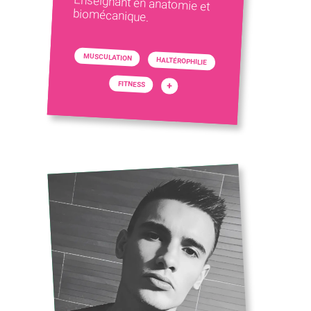
biomécanique.
MUSCULATION
HALTÉROPHILIE
FITNESS
+