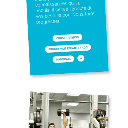
connaissances qu'il a
acquis. Il sera à l'écoute de
vos besoins pour vous faire
progresser.
CROSS TRAINING
PROGRAMME ENFANTS / ADO
+
HANDBALL