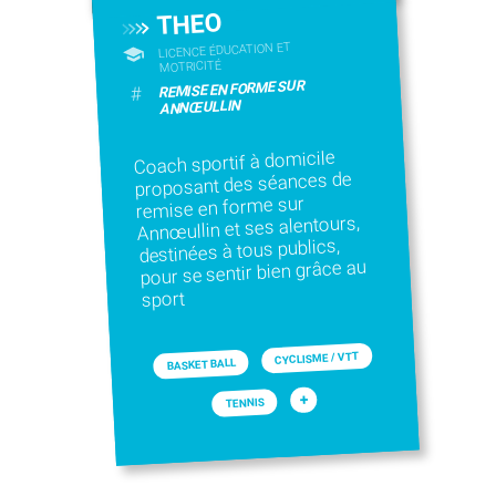
THEO
LICENCE ÉDUCATION ET
MOTRICITÉ
REMISE EN FORME SUR
#
ANNŒULLIN
Coach sportif à domicile
proposant des séances de
remise en forme sur
Annœullin et ses alentours,
destinées à tous publics,
pour se sentir bien grâce au
sport
CYCLISME / VTT
BASKET BALL
+
TENNIS