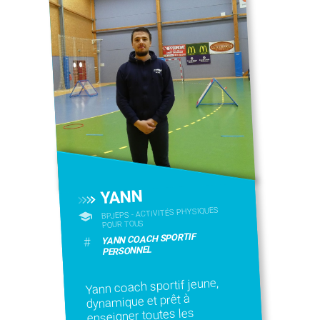
YANN
BPJEPS - ACTIVITÉS PHYSIQUES
POUR TOUS
YANN COACH SPORTIF
#
PERSONNEL
Yann coach sportif jeune,
dynamique et prêt à
enseigner toutes les