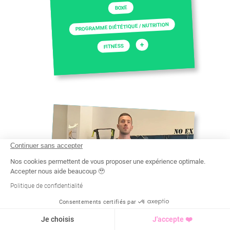
BOXE
PROGRAMME DIÉTÉTIQUE / NUTRITION
+
FITNESS
Continuer sans accepter
Nos cookies permettent de vous proposer une expérience optimale.
Accepter nous aide beaucoup 🥹
Politique de confidentialité
Consentements certifiés par
Recherche
Tarif
Demande d'info
Je choisis
J'accepte ❤️