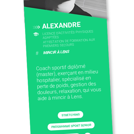
ALEXANDRE
LICENCE D’ACTIVITÉS PHYSIQUES
ADAPTÉES
ATTESTATION DE FORMATION AUX
PREMIERS SECOURS
MINCIR À LENS
#
Coach sportif diplômé
(master), exerçant en milieu
hospitalier, spécialisé en
perte de poids, gestion des
douleurs, relaxation, qui vous
aide à mincir à Lens.
STRETCHING
PROGRAMME SPORT SENIOR