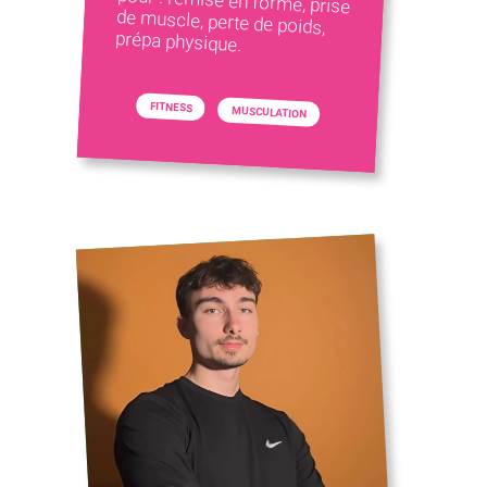
prépa physique.
FITNESS
MUSCULATION