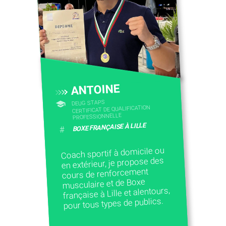
CONTACTEZ-NOUS
ANTOINE
DEUG STAPS
CERTIFICAT DE QUALIFICATION
PROFESSIONNELLE
BOXE FRANÇAISE À LILLE
#
Coach sportif à domicile ou
en extérieur, je propose des
cours de renforcement
musculaire et de Boxe
française à Lille et alentours,
pour tous types de publics.