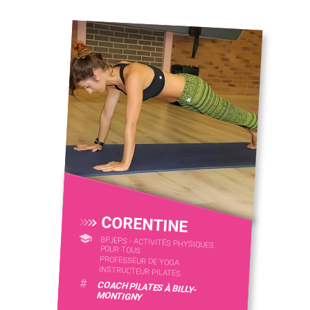
CORENTINE
BPJEPS - ACTIVITÉS PHYSIQUES
POUR TOUS
PROFESSEUR DE YOGA
INSTRUCTEUR PILATES
#
COACH PILATES À BILLY-
MONTIGNY