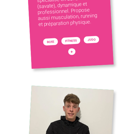
(savate), dynamique et
professionnel. Propose
aussi musculation, running
et préparation physique.
JUDO
FITNESS
BOXE
+