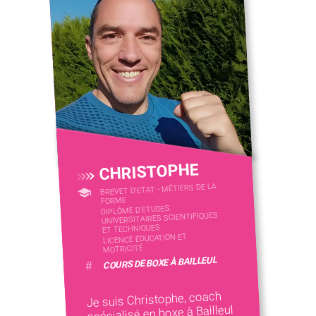
CHRISTOPHE
BREVET D'ETAT - MÉTIERS DE LA
FORME
DIPLÔME D'ETUDES
UNIVERSITAIRES SCIENTIFIQUES
ET TECHNIQUES
LICENCE ÉDUCATION ET
MOTRICITÉ
COURS DE BOXE À BAILLEUL
#
Je suis Christophe, coach
spécialisé en boxe à Bailleul