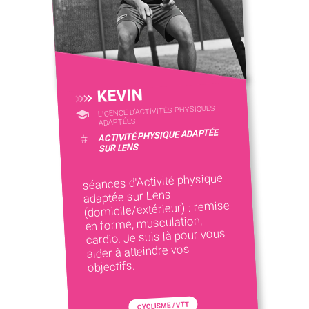
KEVIN
LICENCE D’ACTIVITÉS PHYSIQUES
ADAPTÉES
ACTIVITÉ PHYSIQUE ADAPTÉE
#
SUR LENS
séances d'Activité physique
adaptée sur Lens
(domicile/extérieur) : remise
en forme, musculation,
cardio. Je suis là pour vous
aider à atteindre vos
objectifs.
CYCLISME / VTT