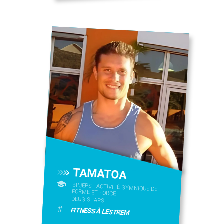
TAMATOA
BPJEPS - ACTIVITÉ GYMNIQUE DE
FORME ET FORCE
DEUG STAPS
#
FITNESS À LESTREM