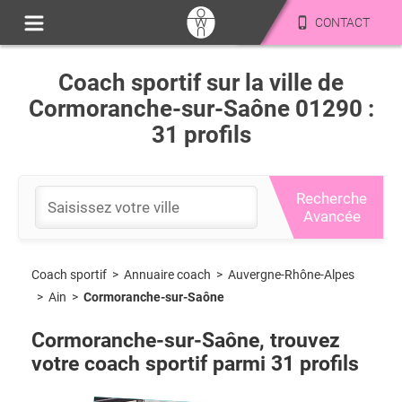
CONTACT
Coach sportif sur la ville de
Cormoranche-sur-Saône 01290 :
31 profils
Recherche
Avancée
Coach sportif
>
Auvergne-Rhône-Alpes
>
Annuaire coach
>
Ain
>
Cormoranche-sur-Saône
Cormoranche-sur-Saône
, trouvez
votre coach sportif parmi
31
profils