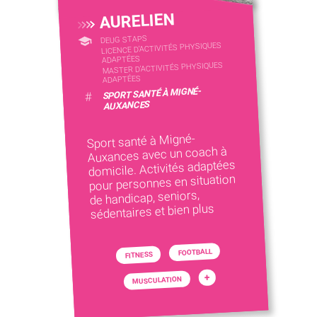
AURELIEN
DEUG STAPS
LICENCE D’ACTIVITÉS PHYSIQUES
ADAPTÉES
MASTER D'ACTIVITÉS PHYSIQUES
ADAPTÉES
SPORT SANTÉ À MIGNÉ-
#
AUXANCES
Sport santé à Migné-
Auxances avec un coach à
domicile. Activités adaptées
pour personnes en situation
de handicap, seniors,
sédentaires et bien plus
FOOTBALL
FITNESS
+
MUSCULATION