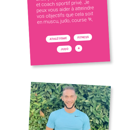
et coach sportif privé. Je
peux vous aider à atteindre
vos objectifs que cela soit
en muscu, judo, course 🏃
FITNESS
ATHLÉTISME
+
JUDO