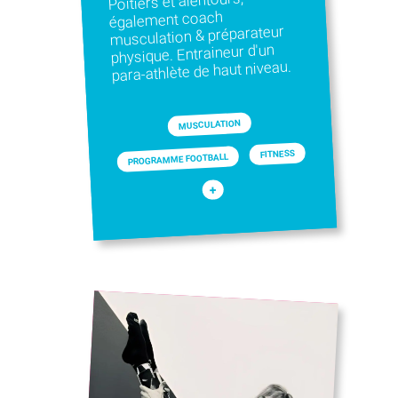
Poitiers et alentours,
également coach
musculation & préparateur
physique. Entraineur d'un
para-athlète de haut niveau.
MUSCULATION
FITNESS
PROGRAMME FOOTBALL
+