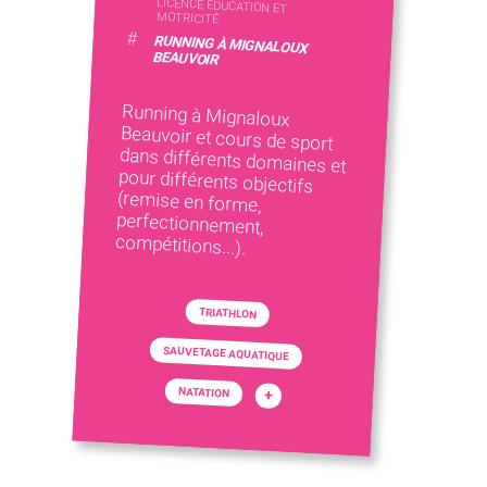
LICENCE ÉDUCATION ET
MOTRICITÉ
#
RUNNING À MIGNALOUX
BEAUVOIR
Running à Mignaloux
Beauvoir et cours de sport
dans différents domaines et
pour différents objectifs
(remise en forme,
perfectionnement,
compétitions...).
TRIATHLON
SAUVETAGE AQUATIQUE
NATATION
+