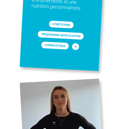
nutrition personnalisés.
STRETCHING
PROGRAMME MUSCULATION
GYMNASTIQUE
+