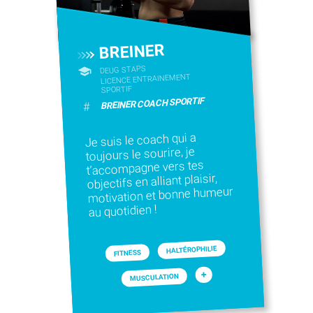
BREINER
DEUG STAPS
LICENCE ENTRAINEMENT
SPORTIF
BREINER COACH SPORTIF
#
Je suis le coach qui a
toujours le sourire, je
t’accompagne vers tes
objectifs en alliant plaisir,
motivation et bonne humeur
au quotidien !
HALTÉROPHILIE
FITNESS
+
MUSCULATION