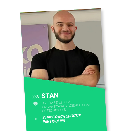
STAN
DIPLÔME D'ETUDES
UNIVERSITAIRES SCIENTIFIQUES
ET TECHNIQUES
STAN COACH SPORTIF
#
PARTICULIER