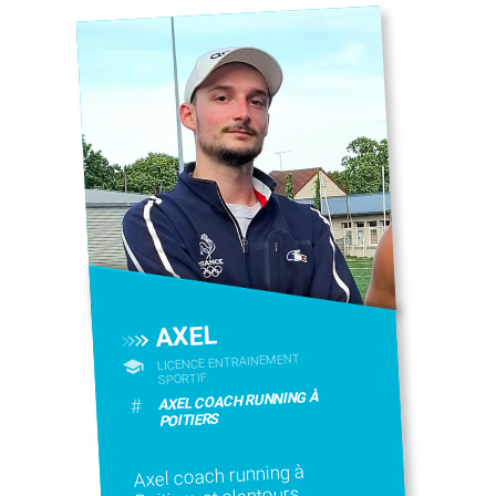
AXEL
LICENCE ENTRAINEMENT
SPORTIF
AXEL COACH RUNNING À
#
POITIERS
Axel coach running à