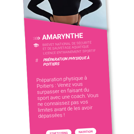
AMARYNTHE
BREVET NATIONAL DE SÉCURITÉ
ET DE SAUVETAGE AQUATIQUE
LICENCE ENTRAINEMENT SPORTIF
PRÉPARATION PHYSIQUE À
#
POITIERS
Préparation physique à
Poitiers : Venez vous
surpasser en faisant du
sport avec une coach. Vous
ne connaissez pas vos
limites avant de les avoir
dépassées !
NATATION
STRETCHING