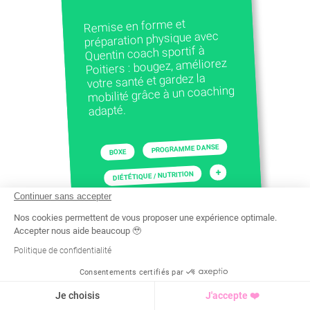
Remise en forme et
préparation physique avec
Quentin coach sportif à
Poitiers : bougez, améliorez
votre santé et gardez la
mobilité grâce à un coaching
adapté.
PROGRAMME DANSE
BOXE
+
DIÉTÉTIQUE / NUTRITION
Continuer sans accepter
Nos cookies permettent de vous proposer une expérience optimale.
Accepter nous aide beaucoup 🥹
Politique de confidentialité
Consentements certifiés par
Recherche
Tarif
Demande d'info
Je choisis
J'accepte ❤️