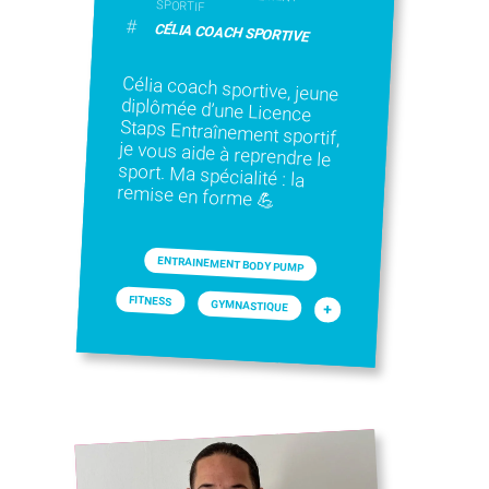
SPORTIF
#
CÉLIA COACH SPORTIVE
Célia coach sportive, jeune
diplômée d’une Licence
Staps Entraînement sportif,
je vous aide à reprendre le
sport. Ma spécialité : la
remise en forme 💪
ENTRAINEMENT BODY PUMP
FITNESS
GYMNASTIQUE
+