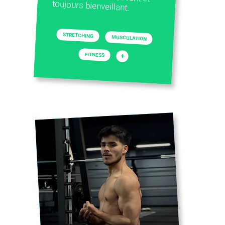
toujours bienveillant.
STRETCHING
MUSCULATION
FITNESS
+