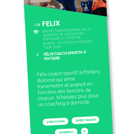
FELIX
BREVET PROFESSIONNEL DE LA
JEUNESSE DE L'EDUCATION
POPULAIRE ET SPORTIVE
BPJEPS - ACTIVITÉS PHYSIQUES
POUR TOUS
FÉLIX COACH SPORTIF À
#
POITIERS
Félix coach sportif à Poitiers
diplomé qui aime
transmettre et avancé en
fonction des besoins de
chacun. N'hésitez plus pour
un coaching à domicile.
SPORT SENIOR
STRETCHING
+
HANDBALL