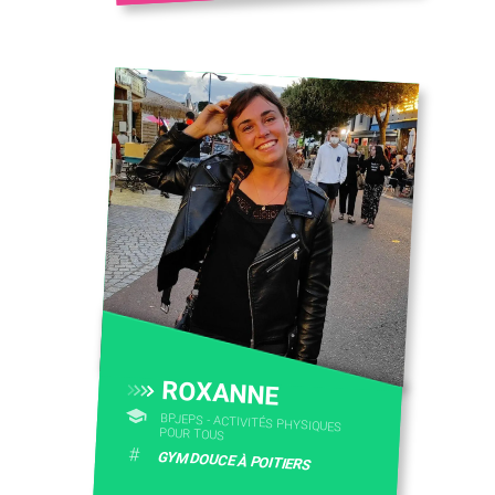
ROXANNE
BPJEPS - ACTIVITÉS PHYSIQUES
POUR TOUS
#
GYM DOUCE À POITIERS