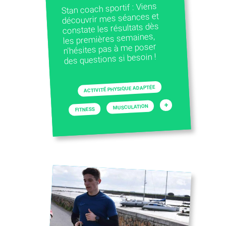
Stan coach sportif : Viens
découvrir mes séances et
constate les résultats dès
les premières semaines,
n'hésites pas à me poser
des questions si besoin !
ACTIVITÉ PHYSIQUE ADAPTÉE
+
MUSCULATION
FITNESS