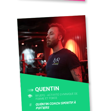
CONTACTEZ-NOUS
QUENTIN
BPJEPS - ACTIVITÉ GYMNIQUE DE
FORME ET FORCE
QUENTIN COACH SPORTIF À
#
POITIERS