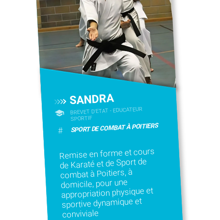
SANDRA
BREVET D'ETAT - EDUCATEUR
SPORTIF
SPORT DE COMBAT À POITIERS
#
Remise en forme et cours
de Karaté et de Sport de
combat à Poitiers, à
domicile, pour une
appropriation physique et
sportive dynamique et
conviviale