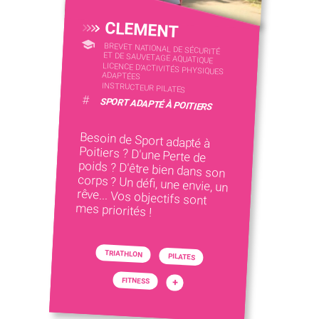
CLEMENT
BREVET NATIONAL DE SÉCURITÉ
ET DE SAUVETAGE AQUATIQUE
LICENCE D’ACTIVITÉS PHYSIQUES
ADAPTÉES
INSTRUCTEUR PILATES
#
SPORT ADAPTÉ À POITIERS
Besoin de Sport adapté à
Poitiers ? D'une Perte de
poids ? D'être bien dans son
corps ? Un défi, une envie, un
rêve... Vos objectifs sont
mes priorités !
TRIATHLON
PILATES
FITNESS
+