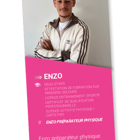
ENZO
DEUG STAPS
ATTESTATION DE FORMATION AUX
PREMIERS SECOURS
LICENCE ENTRAINEMENT SPORTIF
CERTIFICAT DE QUALIFICATION
PROFESSIONNELLE
SCIENCE ACTIVITÉ PHYSIQUE /
CARTE PRO
ENZO PRÉPARATEUR PHYSIQUE
#
Enzo préparateur physique