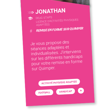
JONATHAN
DEUG STAPS
LICENCE D’ACTIVITÉS PHYSIQUES
ADAPTÉES
REMISE EN FORME SUR QUIMPER
#
Je vous propose des
séances adaptées et
individualisées. J'interviens
sur les différents handicaps
pour votre remise en forme
sur Quimper.
ACTIVITÉ PHYSIQUE ADAPTÉE
+
HANDICAP
FOOTBALL