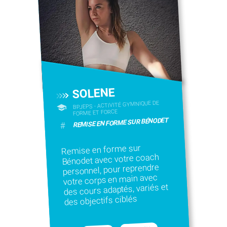
SOLENE
BPJEPS - ACTIVITÉ GYMNIQUE DE
FORME ET FORCE
REMISE EN FORME SUR BÉNODET
#
Remise en forme sur
Bénodet avec votre coach
personnel, pour reprendre
votre corps en main avec
des cours adaptés, variés et
des objectifs ciblés