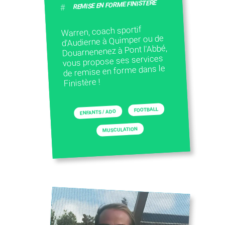
REMISE EN FORME FINISTERE
#
Warren, coach sportif
d'Audierne à Quimper ou de
Douarnenenez à Pont l'Abbé,
vous propose ses services
de remise en forme dans le
Finistère !
FOOTBALL
ENFANTS / ADO
MUSCULATION