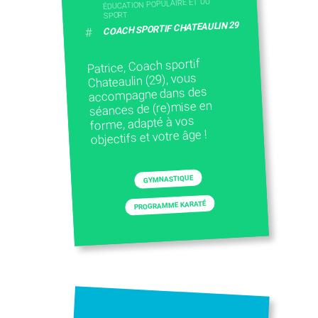
ÉDUCATION POPULAIRE ET DU
SPORT
CONTACTEZ-NOUS
COACH SPORTIF CHATEAULIN 29
#
Patrice, Coach sportif
Chateaulin (29), vous
accompagne dans des
séances de (re)mise en
forme, adapté à vos
objectifs et votre âge !
GYMNASTIQUE
PROGRAMME KARATÉ