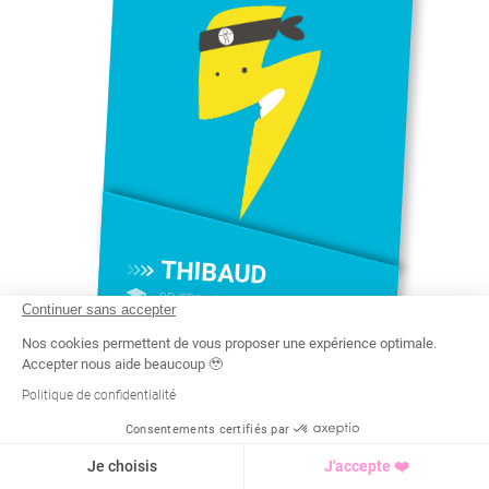
THIBAUD
BPJEPS - ACTIVITÉ GYMNIQUE DE
Continuer sans accepter
FORME ET FORCE
#
THIBAUD COACH SPORTIF À
Nos cookies permettent de vous proposer une expérience optimale.
QUIMPER
Accepter nous aide beaucoup 🥹
Politique de confidentialité
Thibaud coach sportif à
Quimper diplômé pour perte
de poids, renforcement et
remise en forme.
Programme individualisé et
résultats visibles
Consentements certifiés par
Recherche
Tarif
Demande d'info
Je choisis
J'accepte ❤️