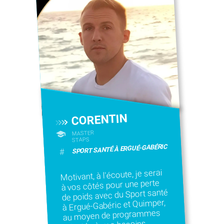
CORENTIN
MASTER
STAPS
SPORT SANTÉ À ERGUÉ-GABÉRIC
#
Motivant, à l'écoute, je serai
à vos côtés pour une perte
de poids avec du Sport santé
à Ergué-Gabéric et Quimper,
au moyen de programmes