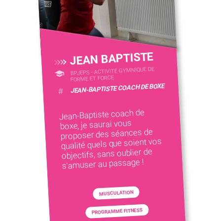
JEAN BAPTISTE
BPJEPS - ACTIVITÉ GYMNIQUE DE
FORME ET FORCE
JEAN-BAPTISTE COACH DE BOXE
#
Jean-Baptiste coach de
boxe, je saurai vous
proposer des séances de
qualité quels que soient vos
objectifs, sans oublier de
s'amuser au passage !
MUSCULATION
PROGRAMME FITNESS