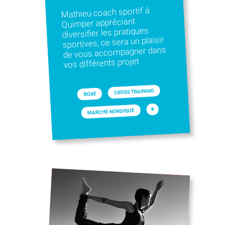
Mathieu coach sportif à
Quimper appréciant
diversifier les pratiques
sportives, ce sera un plaisir
de vous accompagner dans
vos différents projet
CROSS TRAINING
BOXE
+
MARCHE NORDIQUE