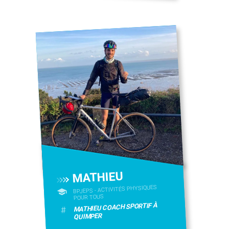
MATHIEU
BPJEPS - ACTIVITÉS PHYSIQUES
POUR TOUS
MATHIEU COACH SPORTIF À
#
QUIMPER