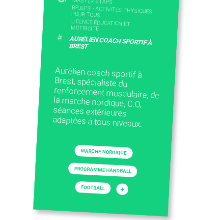
MASTER STAPS
BPJEPS - ACTIVITÉS PHYSIQUES
POUR TOUS
LICENCE ÉDUCATION ET
MOTRICITÉ
#
AURÉLIEN COACH SPORTIF À
BREST
Aurélien coach sportif à
Brest, spécialiste du
renforcement musculaire, de
la marche nordique, C.O,
séances extérieures
adaptées à tous niveaux.
MARCHE NORDIQUE
PROGRAMME HANDBALL
FOOTBALL
+