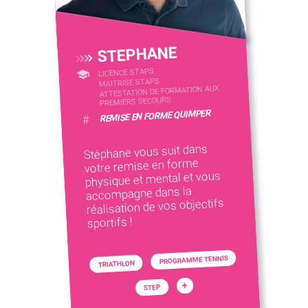
STEPHANE
LICENCE STAPS
MAITRISE STAPS
ATTESTATION DE FORMATION AUX
PREMIERS SECOURS
REMISE EN FORME QUIMPER
#
Stéphane vous suit dans
votre remise en forme
physique et mental et vous
accompagne dans la
réalisation de vos objectifs
sportifs !
PROGRAMME TENNIS
TRIATHLON
+
STEP