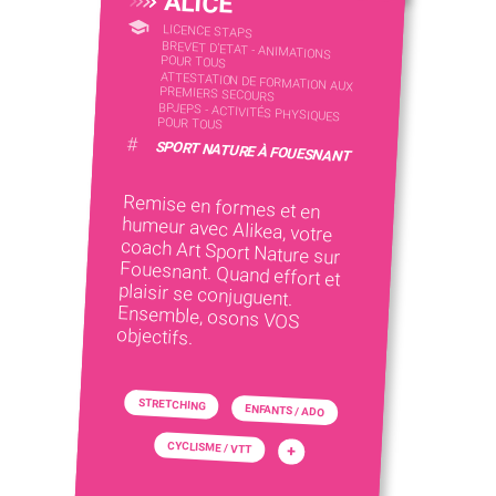
ALICE
LICENCE STAPS
BREVET D'ETAT - ANIMATIONS
POUR TOUS
ATTESTATION DE FORMATION AUX
PREMIERS SECOURS
BPJEPS - ACTIVITÉS PHYSIQUES
POUR TOUS
#
SPORT NATURE À FOUESNANT
Remise en formes et en
humeur avec Alikea, votre
coach Art Sport Nature sur
Fouesnant. Quand effort et
plaisir se conjuguent.
Ensemble, osons VOS
objectifs.
STRETCHING
ENFANTS / ADO
CYCLISME / VTT
+