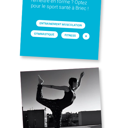
pour le sport santé à Briec !
ENTRAINEMENT MUSCULATION
GYMNASTIQUE
FITNESS
+