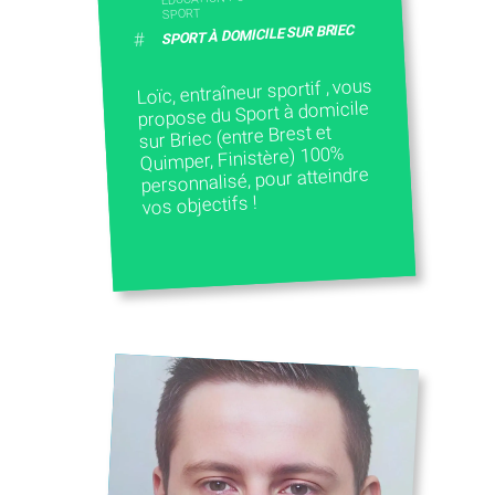
SPORT
SPORT À DOMICILE SUR BRIEC
#
Loïc, entraîneur sportif , vous
propose du Sport à domicile
sur Briec (entre Brest et
Quimper, Finistère) 100%
personnalisé, pour atteindre
vos objectifs !