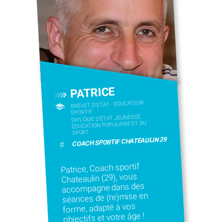
PATRICE
BREVET D'ETAT - EDUCATEUR
SPORTIF
DIPLÔME D'ÉTAT JEUNESSE
ÉDUCATION POPULAIRE ET DU
SPORT
COACH SPORTIF CHATEAULIN 29
#
Patrice, Coach sportif
Chateaulin (29), vous
accompagne dans des
séances de (re)mise en
forme, adapté à vos
objectifs et votre âge !