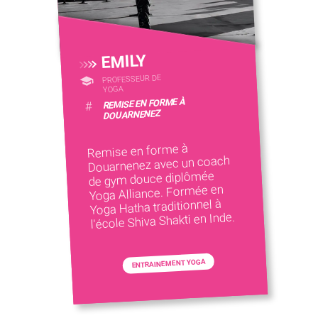
EMILY
PROFESSEUR DE
YOGA
REMISE EN FORME À
#
DOUARNENEZ
Remise en forme à
Douarnenez avec un coach
de gym douce diplômée
Yoga Alliance. Formée en
Yoga Hatha traditionnel à
l'école Shiva Shakti en Inde.
ENTRAINEMENT YOGA