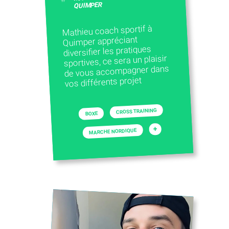
QUIMPER
Mathieu coach sportif à
Quimper appréciant
diversifier les pratiques
sportives, ce sera un plaisir
de vous accompagner dans
vos différents projet
CROSS TRAINING
BOXE
+
MARCHE NORDIQUE