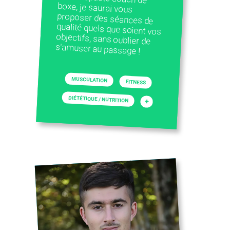
s'amuser au passage !
MUSCULATION
FITNESS
DIÉTÉTIQUE / NUTRITION
+