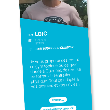
LOIC
LICENCE
STAPS
GYM DOUCE SUR QUIMPER
#
Je vous propose des cours
de gym tonique ou de gym
douce à Quimper, de remise
en forme et d'entretien
physique. Tout ça adapté à
vos besoins et vos envies !
FOOTBALL
PROGRAMME GYM DOUCE