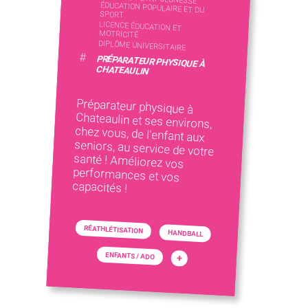
SPORT
LICENCE ÉDUCATION ET
MOTRICITÉ
DIPLÔME UNIVERSITAIRE
#
PRÉPARATEUR PHYSIQUE À
CHATEAULIN
Préparateur physique à
Chateaulin et ses environs,
chez vous, de l'enfant aux
seniors, au service de votre
santé ! Améliorez vos
performances et vos
capacités !
RÉATHLÉTISATION
HANDBALL
ENFANTS / ADO
+