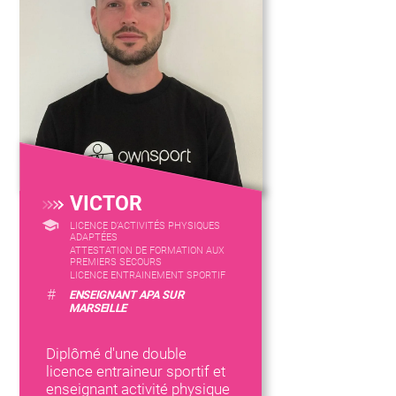
VICTOR
LICENCE D’ACTIVITÉS PHYSIQUES
ADAPTÉES
ATTESTATION DE FORMATION AUX
PREMIERS SECOURS
LICENCE ENTRAINEMENT SPORTIF
#
ENSEIGNANT APA SUR
MARSEILLE
Diplômé d'une double
licence entraineur sportif et
enseignant activité physique