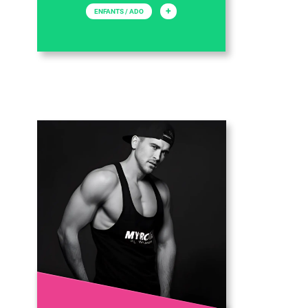
+
ENFANTS / ADO