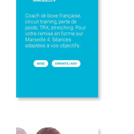
MARSEILLE 4
Coach de boxe française,
circuit training, perte de
poids, TRX, stretching. Pour
votre remise en forme sur
Marseille 4. Séances
adaptées à vos objectifs.
BOXE
ENFANTS / ADO