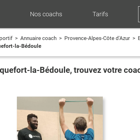
Nos coachs
Tarifs
portif
>
Annuaire coach
>
Provence-Alpes-Côte d'Azur
>
efort-la-Bédoule
quefort-la-Bédoule
, trouvez votre coa