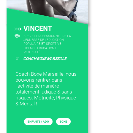
VINCENT
BREVET PROFESSIONNEL DE LA
JEUNESSE DE L'EDUCATION
POPULAIRE ET SPORTIVE
LICENCE ÉDUCATION ET
MOTRICITÉ
#
COACH BOXE MARSEILLE
Coach Boxe Marseille, nous
pouvons rentrer dans
l'activité de manière
totalement ludique & sans
risques. Motricité, Physique
& Mental !
ENFANTS / ADO
BOXE