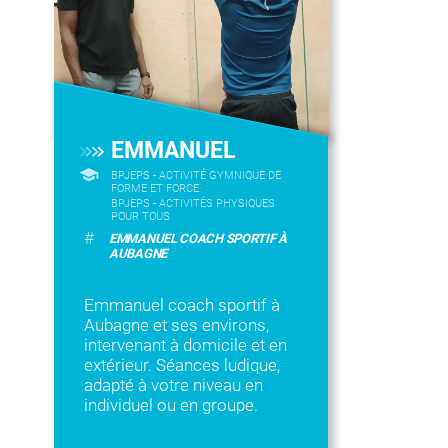
EMMANUEL
BPJEPS - ACTIVITÉ GYMNIQUE DE
FORME ET FORCE
BPJEPS - ACTIVITÉS PHYSIQUES
POUR TOUS
#
EMMANUEL COACH SPORTIF À
AUBAGNE
Emmanuel coach sportif à
Aubagne et ses environs,
intervenant à domicile et en
extérieur. Séances ludique,
adapté à votre niveau en
individuel ou en groupe.