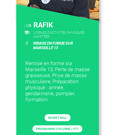
RAFIK
LICENCE D’ACTIVITÉS PHYSIQUES
ADAPTÉES
#
REMISE EN FORME SUR
MARSEILLE 13
Remise en forme sur
Marseille 13, Perte de masse
graisseuse, Prise de masse
musculaire, Préparation
physique : armée,
gendarmerie, pompier,
formation
BASKET BALL
PROGRAMME CYCLISME / VTT