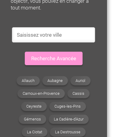
objectif, vous pouvez en changer à
tout moment.
Recherche Avancée
Allauch
Aubagne
Auriol
Carnoux-en-Provence
Cassis
Ceyreste
Cuges-les-Pins
Gémenos
La Cadière-d'Azur
La Ciotat
La Destrousse