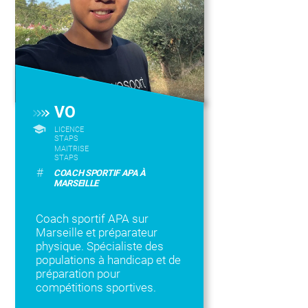
VO
LICENCE
STAPS
MAITRISE
STAPS
#
COACH SPORTIF APA À
MARSEILLE
Coach sportif APA sur
Marseille et préparateur
physique. Spécialiste des
populations à handicap et de
préparation pour
compétitions sportives.