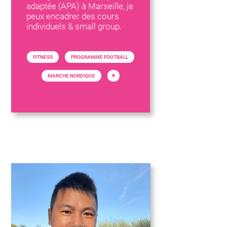
adaptée (APA) à Marseille, je
peux encadrer des cours
individuels & small group.
FITNESS
PROGRAMME FOOTBALL
+
MARCHE NORDIQUE