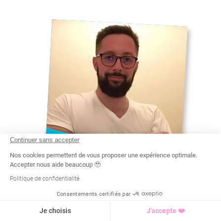
Continuer sans accepter
Nos cookies permettent de vous proposer une expérience optimale.
JULIEN
Accepter nous aide beaucoup 🥹
BREVET D'ETAT - EDUCATEUR
Politique de confidentialité
SPORTIF
BPJEPS - ACTIVITÉ GYMNIQUE DE
Consentements certifiés par
FORME ET FORCE
BREVET D'ETAT - ATHLÉTISME
Recherche
Tarif
Demande d'info
Je choisis
J'accepte ❤️
LICENCE ENTRAINEMENT SPORTIF
#