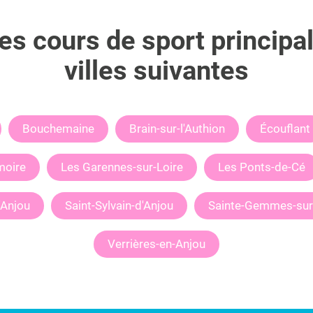
s cours de sport principa
villes suivantes
Bouchemaine
Brain-sur-l'Authion
Écouflant
moire
Les Garennes-sur-Loire
Les Ponts-de-Cé
'Anjou
Saint-Sylvain-d'Anjou
Sainte-Gemmes-sur
Verrières-en-Anjou