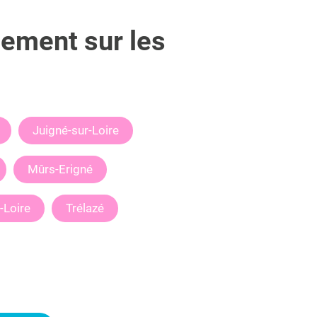
lement sur les
Juigné-sur-Loire
Mûrs-Erigné
-Loire
Trélazé