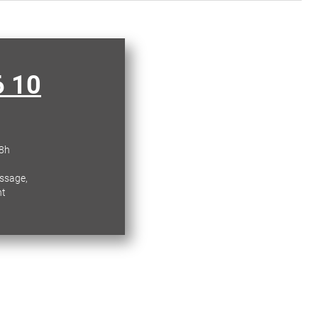
6 10
18h
essage,
nt