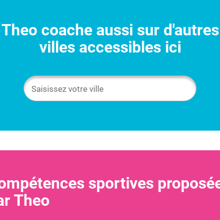
Theo
coache aussi sur d'autres
villes accessibles ici
ompétences sportives proposé
ar
Theo