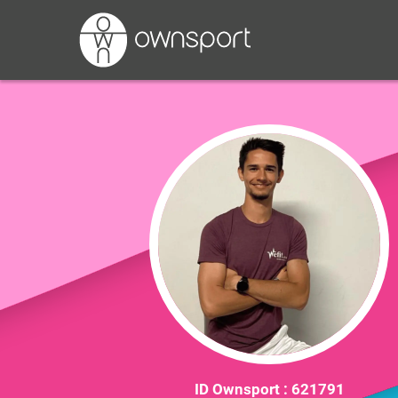
ID Ownsport :
621791