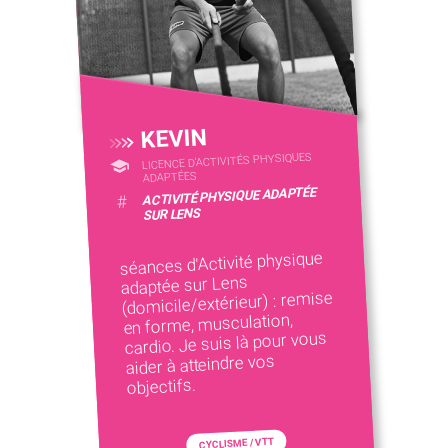
KEVIN
LICENCE D’ACTIVITÉS PHYSIQUES
ADAPTÉES
ACTIVITÉ PHYSIQUE ADAPTÉE
#
SUR LENS
séances d'Activité physique
adaptée sur Lens
(domicile/extérieur) : remise
en forme, musculation,
cardio. Je suis là pour vous
aider à atteindre vos
objectifs.
CYCLISME / VTT