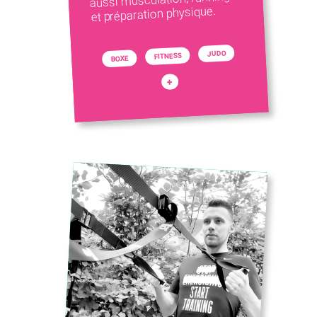
et préparation physique.
JUDO
FITNESS
BOXE
+