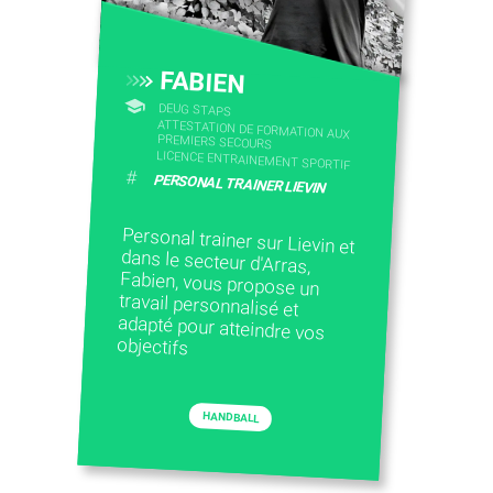
FABIEN
DEUG STAPS
ATTESTATION DE FORMATION AUX
PREMIERS SECOURS
LICENCE ENTRAINEMENT SPORTIF
#
PERSONAL TRAINER LIEVIN
Personal trainer sur Lievin et
dans le secteur d'Arras,
Fabien, vous propose un
travail personnalisé et
adapté pour atteindre vos
objectifs
HANDBALL