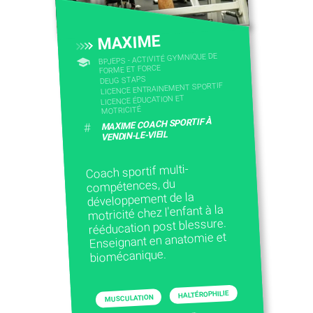
MAXIME
BPJEPS - ACTIVITÉ GYMNIQUE DE
FORME ET FORCE
DEUG STAPS
LICENCE ENTRAINEMENT SPORTIF
LICENCE ÉDUCATION ET
MOTRICITÉ
MAXIME COACH SPORTIF À
#
VENDIN-LE-VIEIL
Coach sportif multi-
compétences, du
développement de la
motricité chez l'enfant à la
rééducation post blessure.
Enseignant en anatomie et
biomécanique.
HALTÉROPHILIE
MUSCULATION