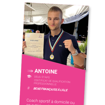
ANTOINE
DEUG STAPS
CERTIFICAT DE QUALIFICATION
PROFESSIONNELLE
#
BOXE FRANÇAISE À LILLE
Coach sportif à domicile ou
en extérieur, je propose des
cours de renforcement
musculaire et de Boxe
française à Lille et alentours,