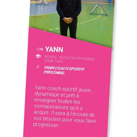
YANN
BPJEPS - ACTIVITÉS PHYSIQUES
POUR TOUS
#
YANN COACH SPORTIF
PERSONNEL
Yann coach sportif jeune,
dynamique et prêt à
enseigner toutes les
connaissances qu'il a
acquis. Il sera à l'écoute de
vos besoins pour vous faire
progresser.