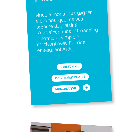
Nous aimons tous gagner…
alors pourquoi ne pas
prendre du plaisir à
s’entraîner aussi ? Coaching
à domicile simple et
motivant avec Fabrice
enseignant APA !
STRETCHING
PROGRAMME PILATES
+
MUSCULATION