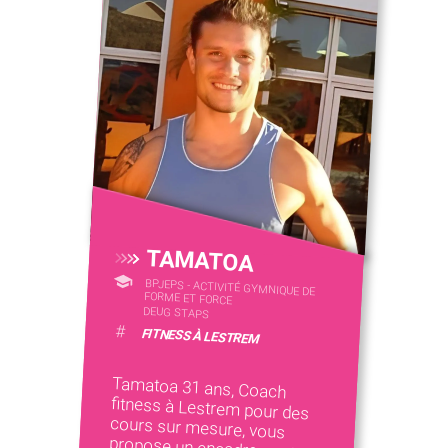
TAMATOA
BPJEPS - ACTIVITÉ GYMNIQUE DE
FORME ET FORCE
DEUG STAPS
#
FITNESS À LESTREM
Tamatoa 31 ans, Coach
fitness à Lestrem pour des
cours sur mesure, vous
propose un encadrement
sportif professionnel pour