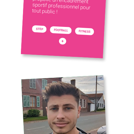
tout public !
STEP
FOOTBALL
FITNESS
+