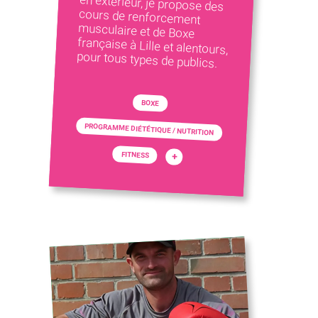
pour tous types de publics.
BOXE
PROGRAMME DIÉTÉTIQUE / NUTRITION
FITNESS
+