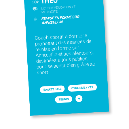
THEO
LICENCE ÉDUCATION ET
MOTRICITÉ
REMISE EN FORME SUR
#
ANNŒULLIN
Coach sportif à domicile
proposant des séances de
remise en forme sur
Annœullin et ses alentours,
destinées à tous publics,
pour se sentir bien grâce au
sport
CYCLISME / VTT
BASKET BALL
+
TENNIS