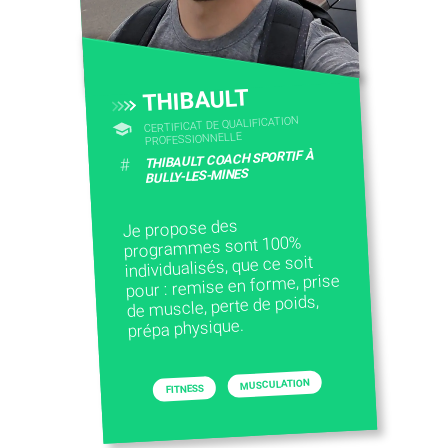
THIBAULT
CERTIFICAT DE QUALIFICATION
PROFESSIONNELLE
THIBAULT COACH SPORTIF À
#
BULLY-LES-MINES
Je propose des
programmes sont 100%
individualisés, que ce soit
pour : remise en forme, prise
de muscle, perte de poids,
prépa physique.
MUSCULATION
FITNESS