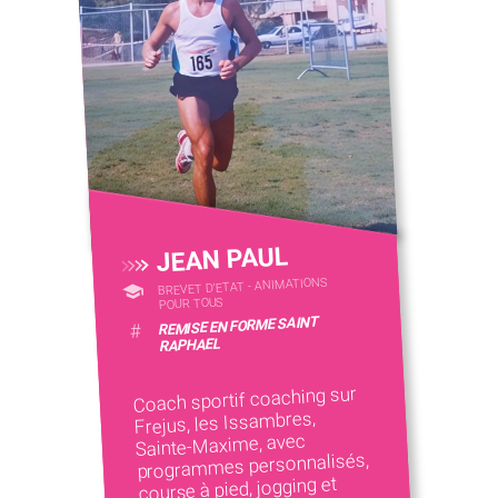
JEAN PAUL
BREVET D'ETAT - ANIMATIONS
POUR TOUS
REMISE EN FORME SAINT
#
RAPHAEL
Coach sportif coaching sur
Frejus, les Issambres,
Sainte-Maxime, avec
programmes personnalisés,
course à pied, jogging et