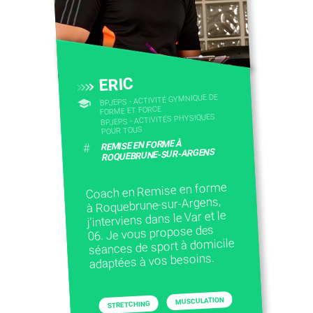
ERIC
BPJEPS - ACTIVITÉ GYMNIQUE DE
FORME ET FORCE
BPJEPS - ACTIVITÉS PHYSIQUES
POUR TOUS
REMISE EN FORME À
#
ROQUEBRUNE-SUR-ARGENS
Coach en Remise en forme
à Roquebrune-sur-Argens,
j'interviens dans le Var et le
06. Je vous propose des
séances de sport à domicile
adaptées à vos besoins.
MUSCULATION
STRETCHING