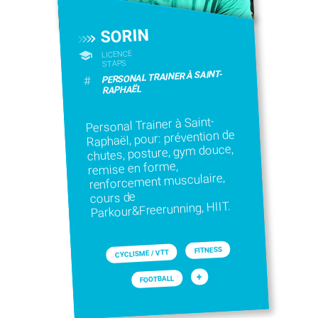
SORIN
LICENCE
STAPS
PERSONAL TRAINER À SAINT-
#
RAPHAËL
Personal Trainer à Saint-
Raphaël, pour: prévention de
chutes, posture, gym douce,
remise en forme,
renforcement musculaire,
cours de
Parkour&Freerunning, HIIT.
FITNESS
CYCLISME / VTT
+
FOOTBALL