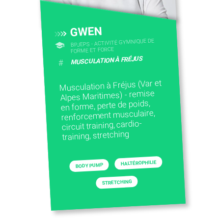
GWEN
BPJEPS - ACTIVITÉ GYMNIQUE DE
FORME ET FORCE
MUSCULATION À FRÉJUS
#
Musculation à Fréjus (Var et
Alpes Maritimes) - remise
en forme, perte de poids,
renforcement musculaire,
circuit training, cardio-
training, stretching
HALTÉROPHILIE
BODY PUMP
STRETCHING