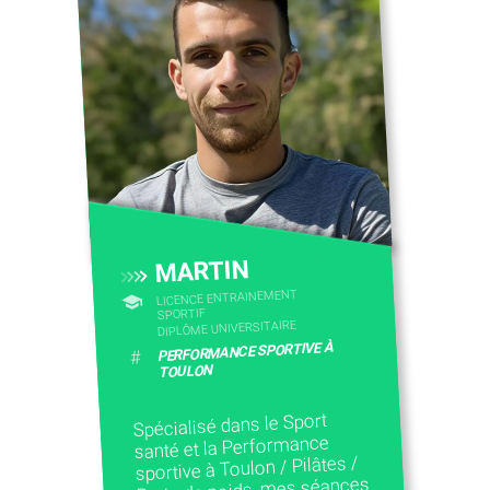
CONTACTEZ-NOUS
MARTIN
LICENCE ENTRAINEMENT
SPORTIF
DIPLÔME UNIVERSITAIRE
PERFORMANCE SPORTIVE À
#
TOULON
Spécialisé dans le Sport
santé et la Performance
sportive à Toulon / Pilâtes /
Perte de poids, mes séances