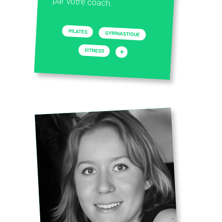
par votre coach.
PILATES
GYMNASTIQUE
FITNESS
+