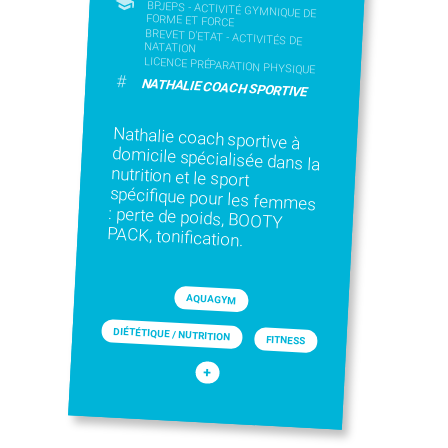
BPJEPS - ACTIVITÉ GYMNIQUE DE
FORME ET FORCE
BREVET D'ETAT - ACTIVITÉS DE
NATATION
LICENCE PRÉPARATION PHYSIQUE
#
NATHALIE COACH SPORTIVE
Nathalie coach sportive à
domicile spécialisée dans la
nutrition et le sport
spécifique pour les femmes
: perte de poids, BOOTY
PACK, tonification.
AQUAGYM
DIÉTÉTIQUE / NUTRITION
FITNESS
+