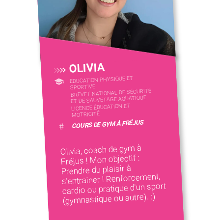
OLIVIA
EDUCATION PHYSIQUE ET
SPORTIVE
BREVET NATIONAL DE SÉCURITÉ
ET DE SAUVETAGE AQUATIQUE
LICENCE ÉDUCATION ET
MOTRICITÉ
COURS DE GYM À FRÉJUS
#
Olivia, coach de gym à
Fréjus ! Mon objectif :
Prendre du plaisir à
s'entrainer ! Renforcement,
cardio ou pratique d'un sport
(gymnastique ou autre). :)