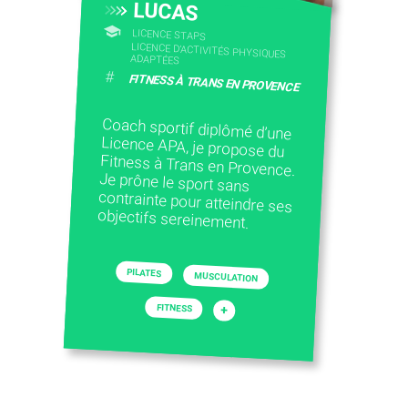
LUCAS
LICENCE STAPS
LICENCE D’ACTIVITÉS PHYSIQUES
ADAPTÉES
#
FITNESS À TRANS EN PROVENCE
Coach sportif diplômé d’une
Licence APA, je propose du
Fitness à Trans en Provence.
Je prône le sport sans
contrainte pour atteindre ses
objectifs sereinement.
PILATES
MUSCULATION
FITNESS
+