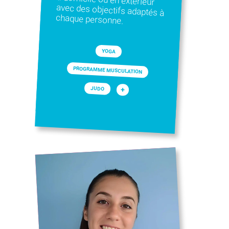
chaque personne.
YOGA
PROGRAMME MUSCULATION
JUDO
+