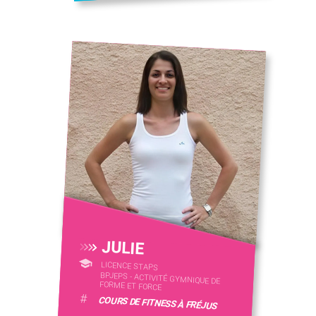
JULIE
LICENCE STAPS
BPJEPS - ACTIVITÉ GYMNIQUE DE
FORME ET FORCE
#
COURS DE FITNESS À FRÉJUS