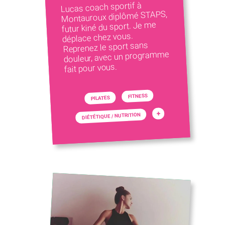
Lucas coach sportif à
Montauroux diplômé STAPS,
futur kiné du sport. Je me
déplace chez vous.
Reprenez le sport sans
douleur, avec un programme
fait pour vous.
FITNESS
PILATES
+
DIÉTÉTIQUE / NUTRITION