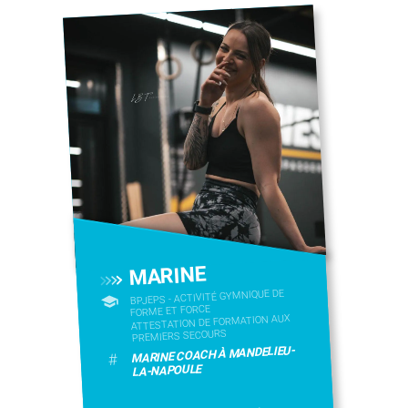
MARINE
BPJEPS - ACTIVITÉ GYMNIQUE DE
FORME ET FORCE
ATTESTATION DE FORMATION AUX
PREMIERS SECOURS
MARINE COACH À MANDELIEU-
#
LA-NAPOULE