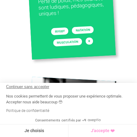
sont ludiques, pédagogiques,
uniques !
NATATION
RUGBY
+
MUSCULATION
Continuer sans accepter
Nos cookies permettent de vous proposer une expérience optimale.
Accepter nous aide beaucoup 🥹
Politique de confidentialité
Consentements certifiés par
Recherche
Tarif
Demande d'info
Je choisis
J'accepte ❤️