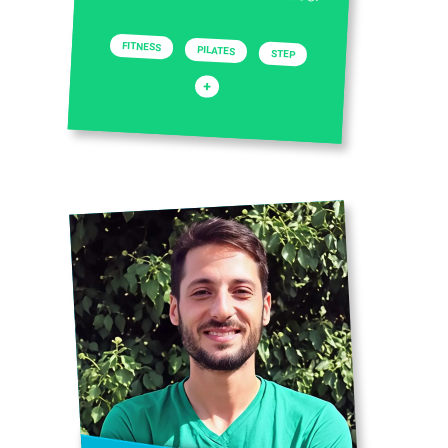
FITNESS
PILATES
STEP
+