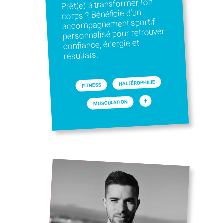
Prêt(e) à transformer ton
corps ? Bénéficie d’un
accompagnement sportif
personnalisé pour retrouver
confiance, énergie et
résultats.
HALTÉROPHILIE
FITNESS
+
MUSCULATION