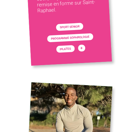
remise en forme sur Saint-
Raphael.
SPORT SENIOR
PROGRAMME SOPHROLOGIE
+
PILATES