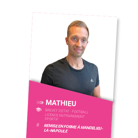
MATHIEU
BREVET D'ETAT - FOOTBALL
LICENCE ENTRAINEMENT
SPORTIF
#
REMISE EN FORME À MANDELIEU-
LA-NAPOULE