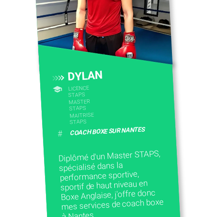
DYLAN
LICENCE
STAPS
MASTER
STAPS
MAITRISE
STAPS
COACH BOXE SUR NANTES
#
Diplômé d'un Master STAPS,
spécialisé dans la
performance sportive,
sportif de haut niveau en
Boxe Anglaise, j'offre donc
mes services de coach boxe
à Nantes