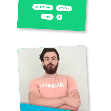
ATHLÉTISME
FITNESS
JUDO
+