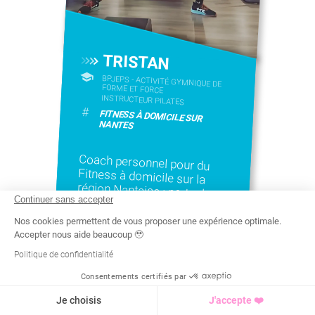
TRISTAN
BPJEPS - ACTIVITÉ GYMNIQUE DE
FORME ET FORCE
INSTRUCTEUR PILATES
#
FITNESS À DOMICILE SUR
NANTES
Coach personnel pour du
Fitness à domicile sur la
région Nantaise : perte de
poids, prise de masse,
renfo/tonification, cours
Continuer sans accepter
Nos cookies permettent de vous proposer une expérience optimale.
collectifs ou individuels !
Accepter nous aide beaucoup 🥹
Politique de confidentialité
HALTÉROPHILIE
Consentements certifiés par
MUSCULATION
Recherche
Tarif
Demande d'info
Je choisis
J'accepte ❤️
PILATES
+