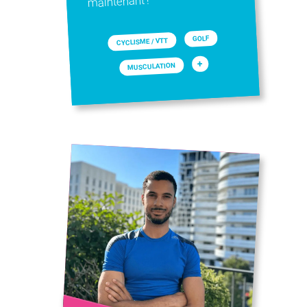
maintenant !
GOLF
CYCLISME / VTT
+
MUSCULATION