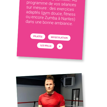
dans une bonne ambiance.
PILATES
MUSCULATION
LES MILLS
+