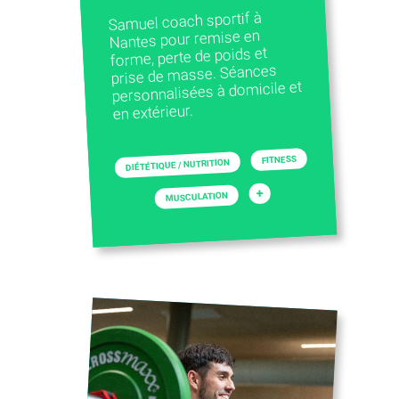
Samuel coach sportif à
Nantes pour remise en
forme, perte de poids et
prise de masse. Séances
personnalisées à domicile et
en extérieur.
FITNESS
DIÉTÉTIQUE / NUTRITION
+
MUSCULATION