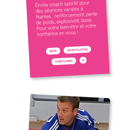
Émilie coach sportif pour
des séances variées à
Nantes : renforcement, perte
de poids, explosivité, boxe.
Pour votre bien-être et votre
confiance en vous !
MUSCULATION
BOXE
+
STRETCHING