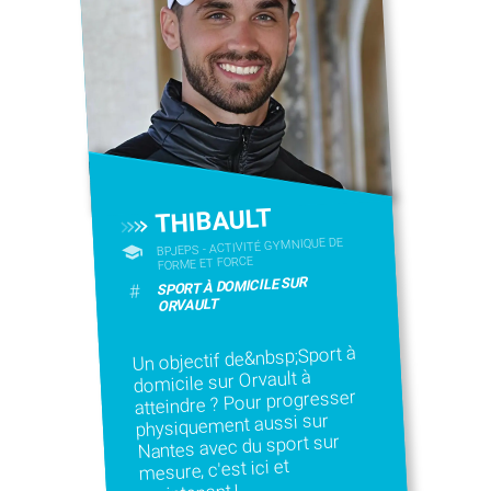
THIBAULT
BPJEPS - ACTIVITÉ GYMNIQUE DE
FORME ET FORCE
SPORT À DOMICILE SUR
#
ORVAULT
Un objectif de&nbsp;Sport à
domicile sur Orvault à
atteindre ? Pour progresser
physiquement aussi sur
Nantes avec du sport sur
mesure, c'est ici et