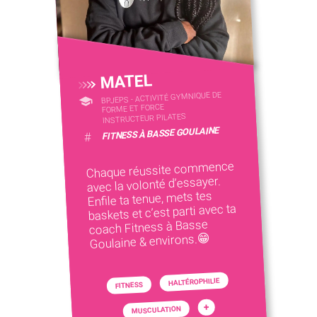
MATEL
BPJEPS - ACTIVITÉ GYMNIQUE DE
FORME ET FORCE
INSTRUCTEUR PILATES
FITNESS À BASSE GOULAINE
#
Chaque réussite commence
avec la volonté d’essayer.
Enfile ta tenue, mets tes
baskets et c’est parti avec ta
coach Fitness à Basse
Goulaine & environs.😁
HALTÉROPHILIE
FITNESS
+
MUSCULATION