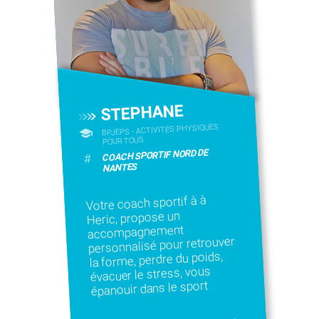
STEPHANE
BPJEPS - ACTIVITÉS PHYSIQUES
POUR TOUS
COACH SPORTIF NORD DE
#
NANTES
Votre coach sportif à à
Heric, propose un
accompagnement
personnalisé pour retrouver
la forme, perdre du poids,
évacuer le stress, vous
épanouir dans le sport