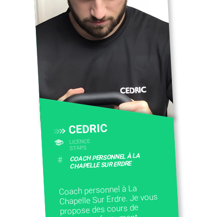
CEDRIC
LICENCE
STAPS
COACH PERSONNEL À LA
#
CHAPELLE SUR ERDRE
Coach personnel à La
Chapelle Sur Erdre. Je vous
propose des cours de