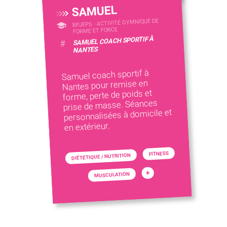
SAMUEL
BPJEPS - ACTIVITÉ GYMNIQUE DE
FORME ET FORCE
SAMUEL COACH SPORTIF À
#
NANTES
Samuel coach sportif à
Nantes pour remise en
forme, perte de poids et
prise de masse. Séances
personnalisées à domicile et
en extérieur.
FITNESS
DIÉTÉTIQUE / NUTRITION
+
MUSCULATION