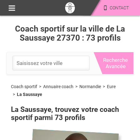
CONTACT
Coach sportif sur la ville de La
Saussaye 27370 : 73 profils
Recherche
Avancée
Coach sportif
>
Normandie
>
Eure
>
Annuaire coach
>
La Saussaye
La Saussaye
, trouvez votre coach
sportif parmi
73
profils