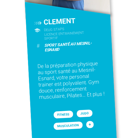
CLEMENT
DEUG STAPS
LICENCE ENTRAINEMENT
SPORTIF
SPORT SANTÉ AU MESNIL-
#
ESNARD
De la préparation physique
au sport santé au Mesnil-
Esnard, votre personal
trainer est polyvalent. Gym
douce, renforcement
musculaire, Pilates… Et plus !
JUDO
FITNESS
+
MUSCULATION