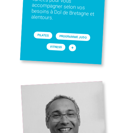
alentours.
PILATES
PROGRAMME JUDO
FITNESS
+