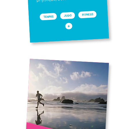
FITNESS
JUDO
TENNIS
+