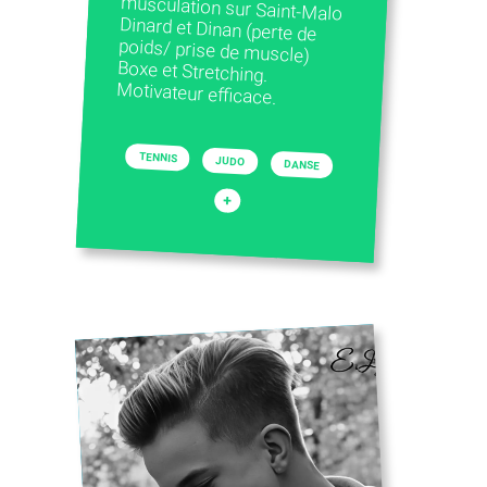
Motivateur efficace.
TENNIS
JUDO
DANSE
+