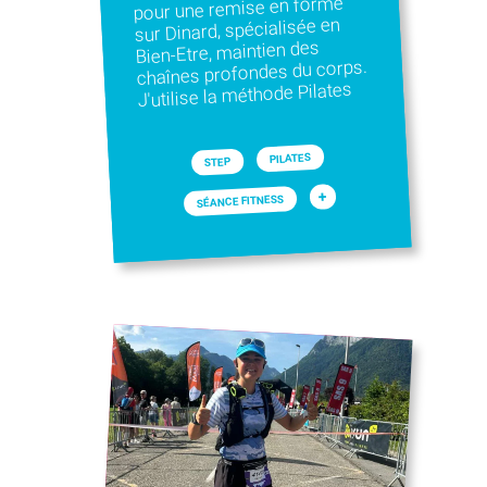
pour une remise en forme
sur Dinard, spécialisée en
Bien-Etre, maintien des
chaînes profondes du corps.
J'utilise la méthode Pilates
PILATES
STEP
+
SÉANCE FITNESS