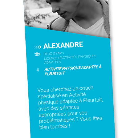
ALEXANDRE
DEUG STAPS
LICENCE D’ACTIVITÉS PHYSIQUES
ADAPTÉES
ACTIVITÉ PHYSIQUE ADAPTÉE À
#
PLEURTUIT
Vous cherchez un coach
spécialisé en Activité
physique adaptée à Pleurtuit,
avec des séances
appropriées pour vos
problématiques ? Vous êtes
bien tombés !