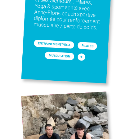
musculaire / perte de poids.
ENTRAINEMENT YOGA
PILATES
MUSCULATION
+