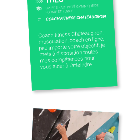
THEO
BPJEPS - ACTIVITÉ GYMNIQUE DE
FORME ET FORCE
COACH FITNESS CHÂTEAUGIRON
#
Coach fitness Châteaugiron,
musculation, coach en ligne,
peu importe votre objectif, je
mets à disposition toutes
mes compétences pour
vous aider à l'atteindre