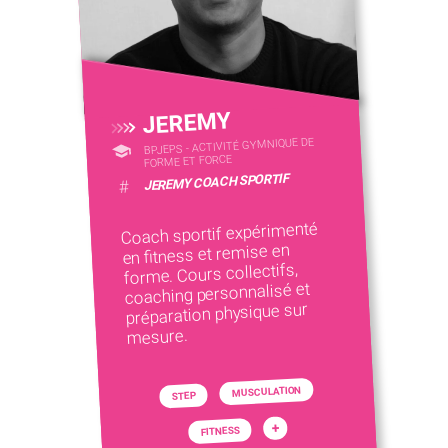
JEREMY
BPJEPS - ACTIVITÉ GYMNIQUE DE
FORME ET FORCE
JEREMY COACH SPORTIF
#
Coach sportif expérimenté
en fitness et remise en
forme. Cours collectifs,
coaching personnalisé et
préparation physique sur
mesure.
MUSCULATION
STEP
+
FITNESS