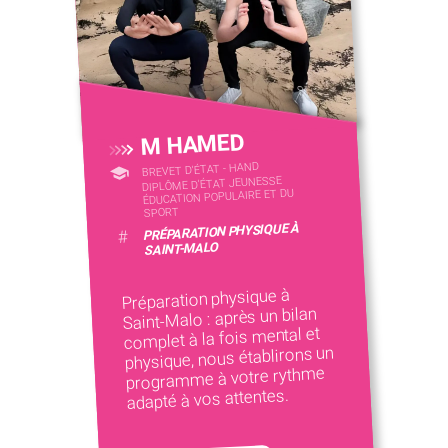
M HAMED
BREVET D'ÉTAT - HAND
DIPLÔME D'ÉTAT JEUNESSE
ÉDUCATION POPULAIRE ET DU
SPORT
PRÉPARATION PHYSIQUE À
#
SAINT-MALO
Préparation physique à
Saint-Malo : après un bilan
complet à la fois mental et
physique, nous établirons un
programme à votre rythme
adapté à vos attentes.