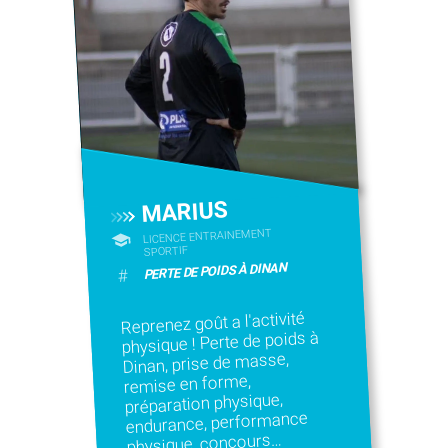
MARIUS
LICENCE ENTRAINEMENT
SPORTIF
PERTE DE POIDS À DINAN
#
Reprenez goût a l'activité
physique ! Perte de poids à
Dinan, prise de masse,
remise en forme,
préparation physique,
endurance, performance
physique, concours…