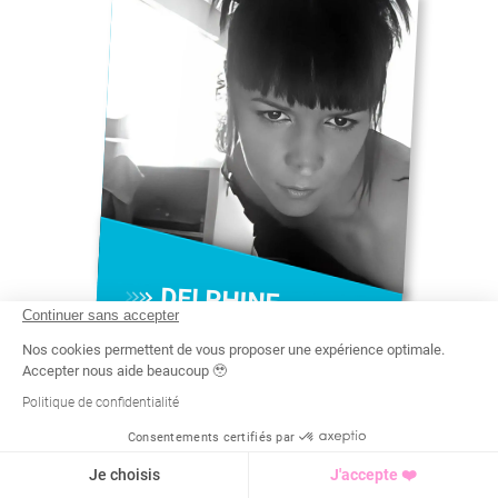
DELPHINE
Continuer sans accepter
#
COURS DE PILATES À DINAN
Nos cookies permettent de vous proposer une expérience optimale.
Accepter nous aide beaucoup 🥹
Venez Libérer Votre Corps Et
Votre Esprit avec Delphine,
instructrice Pilates à Dinan,
intervenant également sur
Saint-Malo, Rennes et leurs
Politique de confidentialité
Consentements certifiés par
Recherche
Tarif
Demande d'info
Je choisis
J'accepte ❤️
environs !