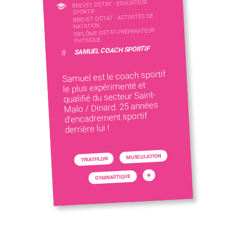
BREVET D'ETAT - EDUCATEUR
SPORTIF
BREVET D'ETAT - ACTIVITÉS DE
NATATION
DIPLÔME D'ETAT-PRÉPARATEUR
PHYSIQUE.
SAMUEL COACH SPORTIF
#
Samuel est le coach sportif
le plus expérimenté et
qualifié du secteur Saint-
Malo / Dinard. 25 années
d'encadrement sportif
derrière lui !
MUSCULATION
TRIATHLON
+
GYMNASTIQUE