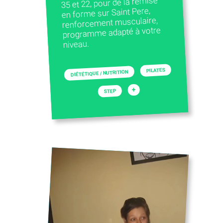
35 et 22, pour de la remise
en forme sur Saint Pere,
renforcement musculaire,
programme adapté à votre
niveau.
PILATES
DIÉTÉTIQUE / NUTRITION
+
STEP