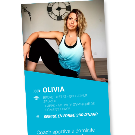
OLIVIA
BREVET D'ETAT - EDUCATEUR
SPORTIF
BPJEPS - ACTIVITÉ GYMNIQUE DE
FORME ET FORCE
REMISE EN FORME SUR DINARD
#
Coach sportive à domicile