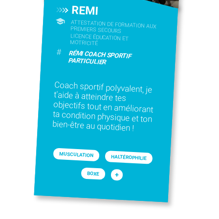
REMI
ATTESTATION DE FORMATION AUX
PREMIERS SECOURS
LICENCE ÉDUCATION ET
MOTRICITÉ
#
RÉMI COACH SPORTIF
PARTICULIER
Coach sportif polyvalent, je
t'aide à atteindre tes
objectifs tout en améliorant
ta condition physique et ton
bien-être au quotidien !
MUSCULATION
HALTÉROPHILIE
+
BOXE