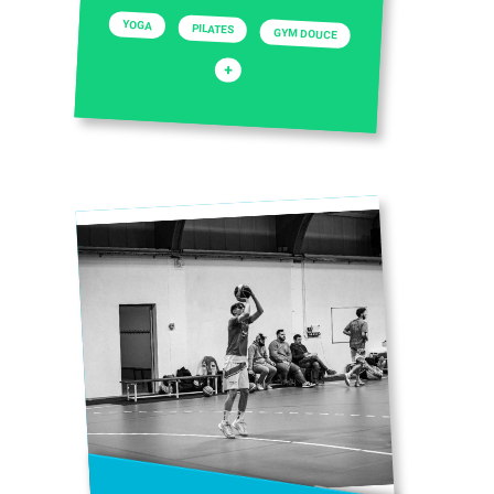
YOGA
PILATES
GYM DOUCE
+