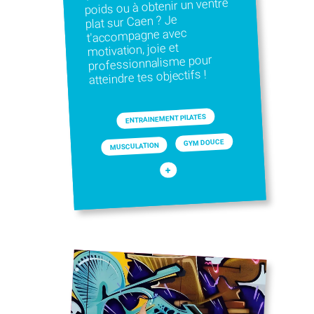
poids ou à obtenir un ventre
plat sur Caen ? Je
t'accompagne avec
motivation, joie et
professionnalisme pour
atteindre tes objectifs !
ENTRAINEMENT PILATES
GYM DOUCE
MUSCULATION
+