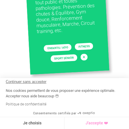
tout public et toutes
pathologies. Prévention des
chutes & Équilibre, Gym
douce, Renforcement
musculaire, Marche, Circuit
training, etc.
FITNESS
ENFANTS / ADO
+
SPORT SENIOR
Continuer sans accepter
Nos cookies permettent de vous proposer une expérience optimale.
Accepter nous aide beaucoup 🥹
Politique de confidentialité
Consentements certifiés par
Recherche
Tarif
Demande d'info
Je choisis
J'accepte ❤️