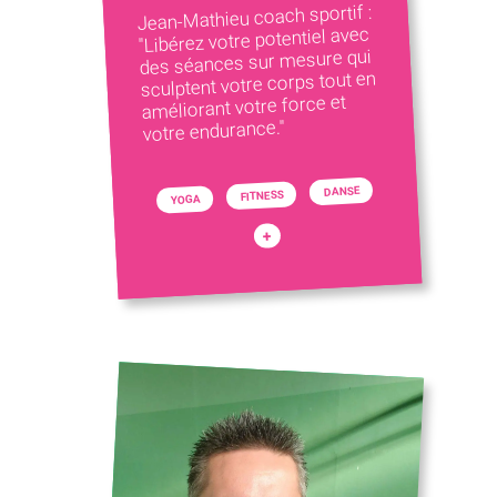
Jean-Mathieu coach sportif :
"Libérez votre potentiel avec
des séances sur mesure qui
sculptent votre corps tout en
améliorant votre force et
votre endurance."
DANSE
FITNESS
YOGA
+