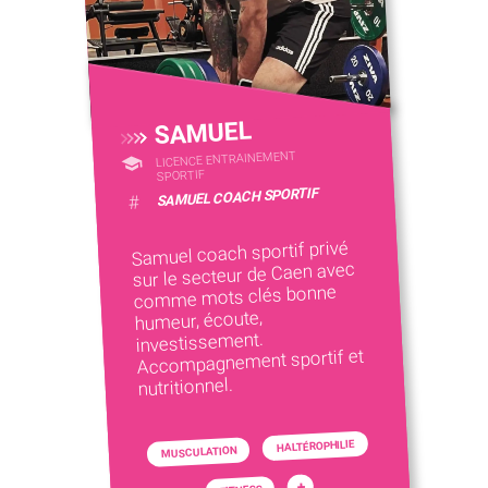
SAMUEL
LICENCE ENTRAINEMENT
SPORTIF
SAMUEL COACH SPORTIF
#
Samuel coach sportif privé
sur le secteur de Caen avec
comme mots clés bonne
humeur, écoute,
investissement.
Accompagnement sportif et
nutritionnel.
HALTÉROPHILIE
MUSCULATION
+