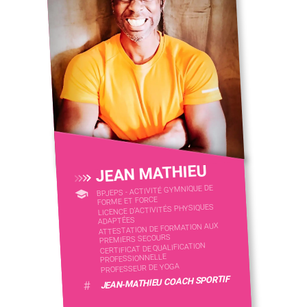
JEAN MATHIEU
BPJEPS - ACTIVITÉ GYMNIQUE DE
FORME ET FORCE
LICENCE D’ACTIVITÉS PHYSIQUES
ADAPTÉES
ATTESTATION DE FORMATION AUX
PREMIERS SECOURS
CERTIFICAT DE QUALIFICATION
PROFESSIONNELLE
PROFESSEUR DE YOGA
JEAN-MATHIEU COACH SPORTIF
#