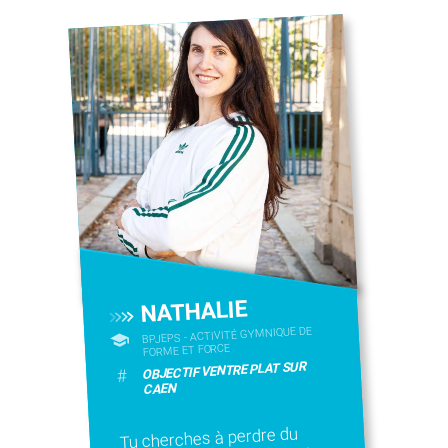
NATHALIE
BPJEPS - ACTIVITÉ GYMNIQUE DE
FORME ET FORCE
OBJECTIF VENTRE PLAT SUR
#
CAEN
Tu cherches à perdre du