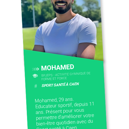
MOHAMED
BPJEPS - ACTIVITÉ GYMNIQUE DE
FORME ET FORCE
SPORT SANTÉ À CAEN
#
Mohamed, 29 ans.
Educateur sportif, depuis 11
ans. Présent pour vous
permettre d’améliorer votre
bien-être quotidien avec du
Sport santé à Caen.