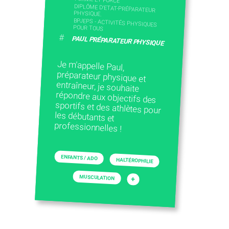
DIPLÔME D'ETAT-PRÉPARATEUR
PHYSIQUE.
BPJEPS - ACTIVITÉS PHYSIQUES
POUR TOUS
#
PAUL PRÉPARATEUR PHYSIQUE
Je m'appelle Paul,
préparateur physique et
entraîneur, je souhaite
répondre aux objectifs des
sportifs et des athlètes pour
les débutants et
professionnelles !
ENFANTS / ADO
HALTÉROPHILIE
MUSCULATION
+