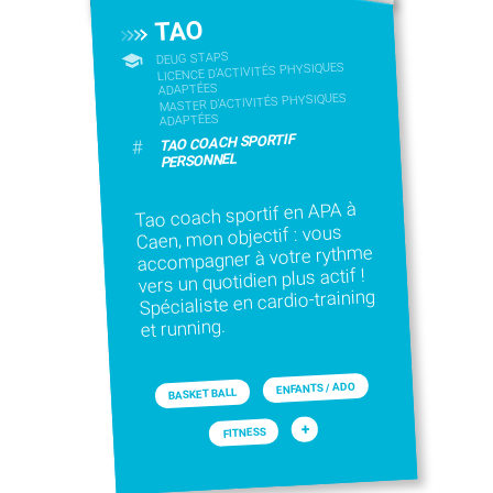
TAO
DEUG STAPS
LICENCE D’ACTIVITÉS PHYSIQUES
ADAPTÉES
MASTER D'ACTIVITÉS PHYSIQUES
ADAPTÉES
TAO COACH SPORTIF
#
PERSONNEL
Tao coach sportif en APA à
Caen, mon objectif : vous
accompagner à votre rythme
vers un quotidien plus actif !
Spécialiste en cardio-training
et running.
ENFANTS / ADO
BASKET BALL
+
FITNESS