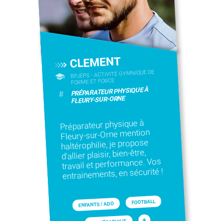
CLEMENT
BPJEPS - ACTIVITÉ GYMNIQUE DE
FORME ET FORCE
PRÉPARATEUR PHYSIQUE À
#
FLEURY-SUR-ORNE
Préparateur physique à
Fleury-sur-Orne mention
haltérophilie, je propose
d'allier plaisir, bien-être,
travail et performance. Vos
entrainements, en sécurité !
FOOTBALL
ENFANTS / ADO
+