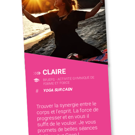
CLAIRE
BPJEPS - ACTIVITÉ GYMNIQUE DE
FORME ET FORCE
YOGA SUR CAEN
#
Trouver la synergie entre le
corps et l'esprit. La force de
progresser et en vous il
suffit de le vouloir. Je vous
promets de belles séances