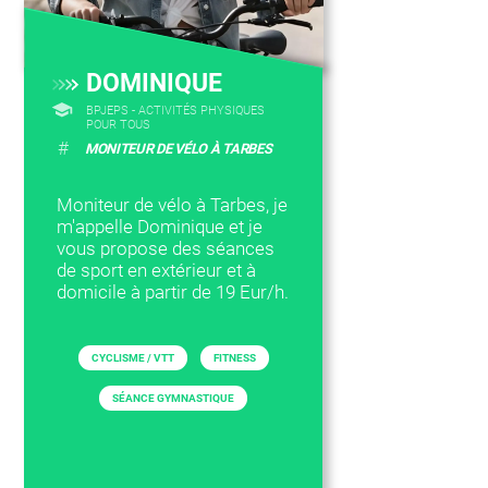
DOMINIQUE
BPJEPS - ACTIVITÉS PHYSIQUES
POUR TOUS
#
MONITEUR DE VÉLO À TARBES
Moniteur de vélo à Tarbes, je
m'appelle Dominique et je
vous propose des séances
de sport en extérieur et à
domicile à partir de 19 Eur/h.
CYCLISME / VTT
FITNESS
SÉANCE GYMNASTIQUE