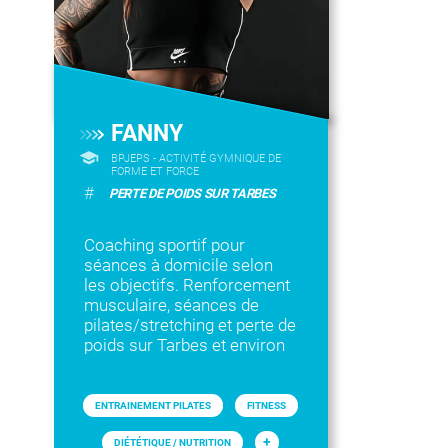
FANNY
BPJEPS - ACTIVITÉ GYMNIQUE DE
FORME ET FORCE
#
PERTE DE POIDS SUR TARBES
Coaching sportif pour
séances à domicile selon
les objectifs. Renforcement
musculaire, séances de
pilates/stretching et perte de
poids sur Tarbes et environ
ENTRAINEMENT PILATES
FITNESS
+
DIÉTÉTIQUE / NUTRITION