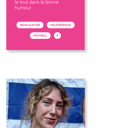
le tout dans la bonne
humeur.
MUSCULATION
HALTÉROPHILIE
+
FOOTBALL