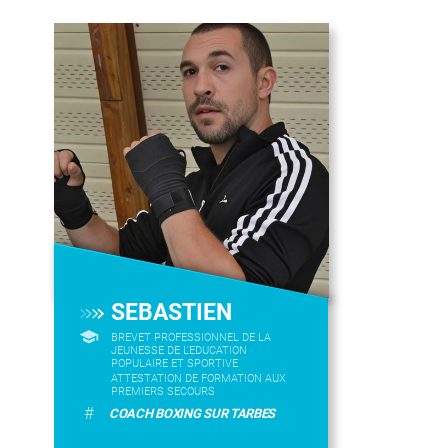
SEBASTIEN
BREVET PROFESSIONNEL DE LA
JEUNESSE DE L'EDUCATION
POPULAIRE ET SPORTIVE
ATTESTATION DE FORMATION AUX
PREMIERS SECOURS
#
COACH BOXING SUR TARBES