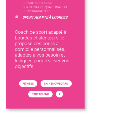
PREMIERS SECOURS
CERTIFICAT DE QUALIFICATION
PROFESSIONNELLE
#
SPORT ADAPTÉ À LOURDES
Coach de sport adapté à
Lourdes et alentours, je
propose des cours à
domicile personnalisés,
adaptés à vos besoin et
ludiques pour réaliser vos
objectifs.
FITNESS
SKI / SNOWBOARD
+
STRETCHING