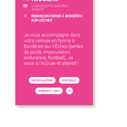
LICENCE ENTRAINEMENT
SPORTIF
#
REMISE EN FORME À BORDÈRES-
SUR-L'ÉCHEZ
Je vous accompagne dans
votre remise en forme à
Bordères-sur-l'Échez (pertes
de poids, musculation,
endurance, football). Je
serai à l'écoute et attentif !
MUSCULATION
FOOTBALL
+
ENFANTS / ADO