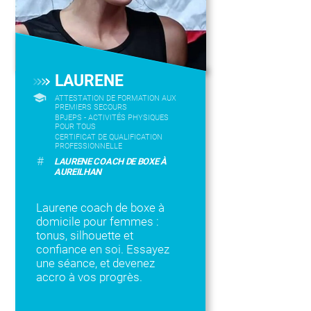
LAURENE
ATTESTATION DE FORMATION AUX
PREMIERS SECOURS
BPJEPS - ACTIVITÉS PHYSIQUES
POUR TOUS
CERTIFICAT DE QUALIFICATION
PROFESSIONNELLE
#
LAURENE COACH DE BOXE À
AUREILHAN
Laurene coach de boxe à
domicile pour femmes :
tonus, silhouette et
confiance en soi. Essayez
une séance, et devenez
accro à vos progrès.