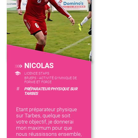
NICOLAS
LICENCE STAPS
BPJEPS - ACTIVITÉ GYMNIQUE DE
FORME ET FORCE
#
PRÉPARATEUR PHYSIQUE SUR
TARBES
Etant préparateur physique
sur Tarbes, quelque soit
votre objectif, je donnerai
mon maximum pour que
nous réussissons ensemble,