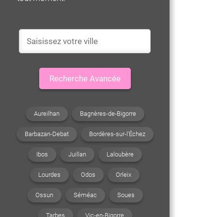
Recherche Avancée
Aureilhan
Bagnères-de-Bigorre
Barbazan-Debat
Bordères-sur-l'Échez
Ibos
Juillan
Laloubère
Lourdes
Odos
Orleix
Ossun
Séméac
Soues
Tarbes
Vic-en-Bigorre