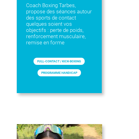
Coach Boxing Tarbes,
propose des séances autour
des sports de contact
quelques soient vos
objectifs : perte de poids,
renforcement musculaire,
remise en forme
FULL-CONTACT / KICK-BOXING
PROGRAMME HANDICAP