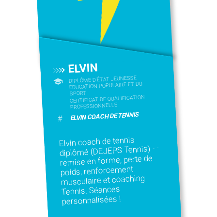
ELVIN
DIPLÔME D'ÉTAT JEUNESSE
ÉDUCATION POPULAIRE ET DU
SPORT
CERTIFICAT DE QUALIFICATION
PROFESSIONNELLE
ELVIN COACH DE TENNIS
#
Elvin coach de tennis
diplômé (DEJEPS Tennis) —
remise en forme, perte de
poids, renforcement
musculaire et coaching
Tennis. Séances
personnalisées !