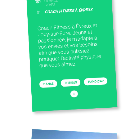
LICENCE
STAPS
COACH FITNESS À ÉVREUX
#
Coach Fitness à Évreux et
Jouy-sur-Eure. Jeune et
passionnée, je m'adapte à
vos envies et vos besoins
afin que vous puissiez
pratiquer l'activité physique
que vous aimez.
HANDICAP
FITNESS
DANSE
+