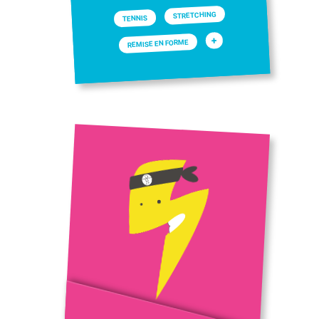
STRETCHING
TENNIS
+
REMISE EN FORME