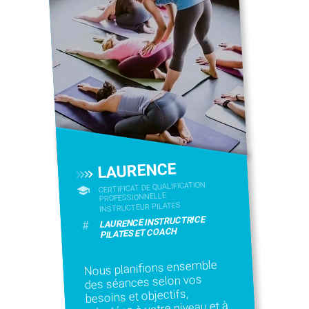
LAURENCE
CERTIFICAT DE QUALIFICATION
PROFESSIONNELLE
INSTRUCTEUR PILATES
LAURENCE INSTRUCTRICE
#
PILATES ET COACH
Nous planifions ensemble
des séances selon vos
besoins et objectifs,