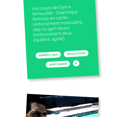
Vos cours de Gym à
Vernouillet : Coaching à
domicile en cardio,
renforcement musculaire,
step ou gym douce
(renforcement doux,
équilibre, agilité).
MUSCULATION
ENFANTS / ADO
+
SPORT SENIOR