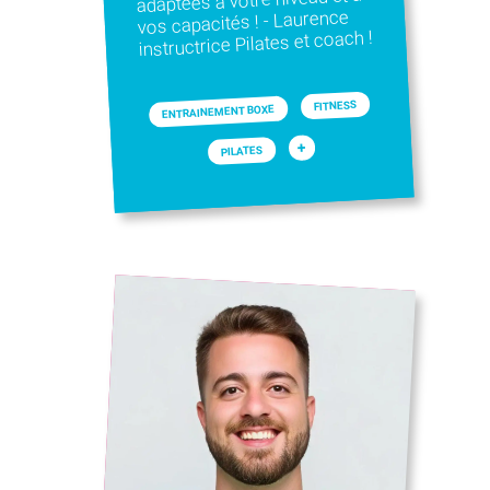
adaptées à votre niveau et à
vos capacités ! - Laurence
instructrice Pilates et coach !
FITNESS
ENTRAINEMENT BOXE
+
PILATES