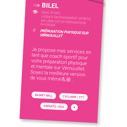
BILEL
DEUG STAPS
LICENCE ENTRAINEMENT SPORTIF
DIPLÔME D'ETAT-PRÉPARATEUR
PHYSIQUE.
#
PRÉPARATION PHYSIQUE SUR
VERNOUILLET
Je propose mes services en
tant que coach sportif pour
votre préparation physique
et mentale sur Vernouillet.
Soyez la meilleure version
de vous même💪🏼 .
BASKET BALL
CYCLISME / VTT
ENFANTS / ADO
+