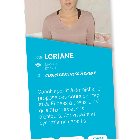
LORIANE
MASTER
STAPS
COURS DE FITNESS À DREUX
#
Coach sportif à domicile, je
propose des cours de step
et de Fitness à Dreux, ainsi
qu'à Chartres et ses
alentours. Convivialité et
dynamisme garantis !
FITNESS