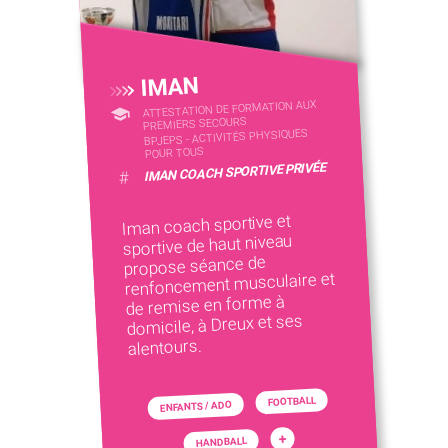
IMAN
ATTESTATION DE FORMATION AUX
PREMIERS SECOURS
BPJEPS - ACTIVITÉS PHYSIQUES
POUR TOUS
IMAN COACH SPORTIVE PRIVÉE
#
Iman coach sportive et
sportive de haut niveau
propose séance de
renfoncement musculaire et
de remise en forme à
domicile, à Dreux et ses
alentours.
FOOTBALL
ENFANTS / ADO
+
HANDBALL