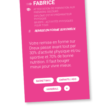
FABRICE
ATTESTATION DE FORMATION AUX
PREMIERS SECOURS
DIPLÔME D'ETAT-PRÉPARATEUR
PHYSIQUE.
BPJEPS - ACTIVITÉS PHYSIQUES
POUR TOUS
REMISE EN FORME SUR DREUX
#
Votre remise en forme sur
Dreux passe avant tout par
30% d'activité physique et/ou
sportive et 70% de bonne
nutrition. Il faut bouger
mieux pour vivre mieux.
ENFANTS / ADO
BASKET BALL
+
HANDBALL