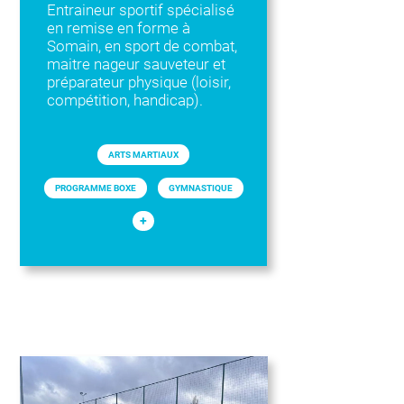
Entraineur sportif spécialisé
en remise en forme à
Somain, en sport de combat,
maitre nageur sauveteur et
préparateur physique (loisir,
compétition, handicap).
ARTS MARTIAUX
PROGRAMME BOXE
GYMNASTIQUE
+