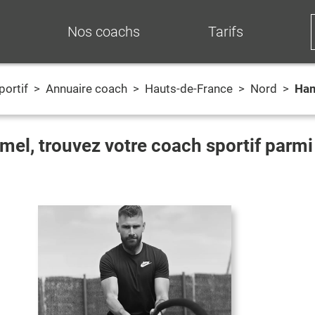
Nos coachs
Tarifs
portif
>
Annuaire coach
>
Hauts-de-France
>
Nord
>
Ha
mel
, trouvez votre coach sportif parm