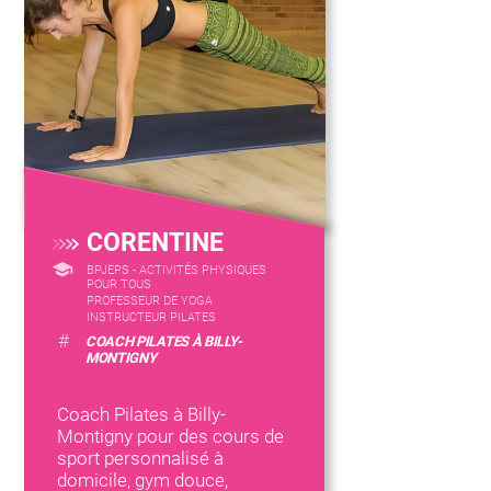
CORENTINE
BPJEPS - ACTIVITÉS PHYSIQUES
POUR TOUS
PROFESSEUR DE YOGA
INSTRUCTEUR PILATES
#
COACH PILATES À BILLY-
MONTIGNY
Coach Pilates à Billy-
Montigny pour des cours de
sport personnalisé à
domicile, gym douce,