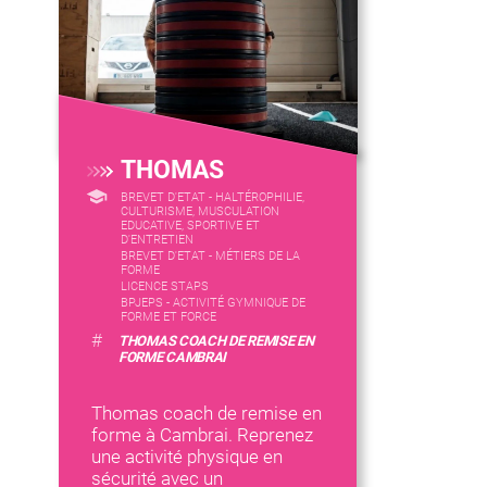
THOMAS
BREVET D'ETAT - HALTÉROPHILIE,
CULTURISME, MUSCULATION
EDUCATIVE, SPORTIVE ET
D'ENTRETIEN
BREVET D'ETAT - MÉTIERS DE LA
FORME
LICENCE STAPS
BPJEPS - ACTIVITÉ GYMNIQUE DE
FORME ET FORCE
#
THOMAS COACH DE REMISE EN
FORME CAMBRAI
Thomas coach de remise en
forme à Cambrai. Reprenez
une activité physique en
sécurité avec un