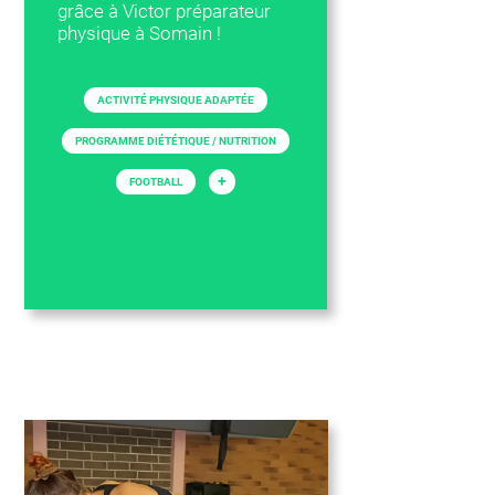
grâce à Victor préparateur
physique à Somain !
ACTIVITÉ PHYSIQUE ADAPTÉE
PROGRAMME DIÉTÉTIQUE / NUTRITION
+
FOOTBALL