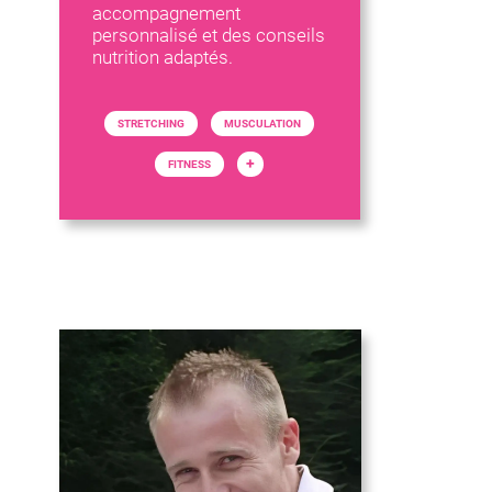
accompagnement
personnalisé et des conseils
nutrition adaptés.
STRETCHING
MUSCULATION
+
FITNESS