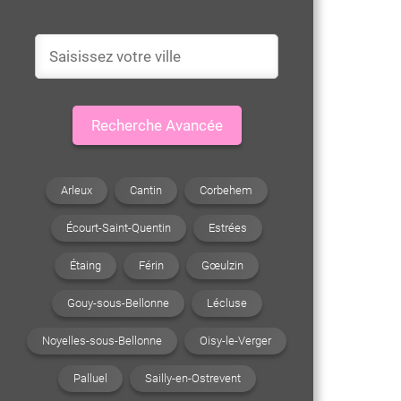
Recherche Avancée
Arleux
Cantin
Corbehem
Écourt-Saint-Quentin
Estrées
Étaing
Férin
Gœulzin
Gouy-sous-Bellonne
Lécluse
Noyelles-sous-Bellonne
Oisy-le-Verger
Palluel
Sailly-en-Ostrevent