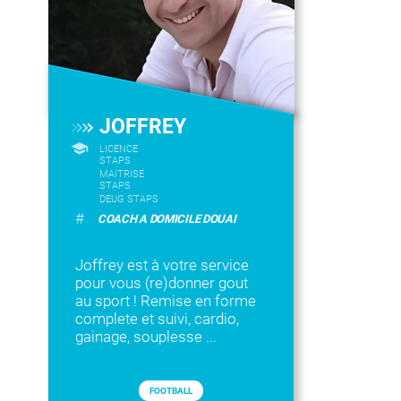
JOFFREY
LICENCE
STAPS
MAITRISE
STAPS
DEUG STAPS
#
COACH A DOMICILE DOUAI
Joffrey est à votre service
pour vous (re)donner gout
au sport ! Remise en forme
complete et suivi, cardio,
gainage, souplesse ...
FOOTBALL