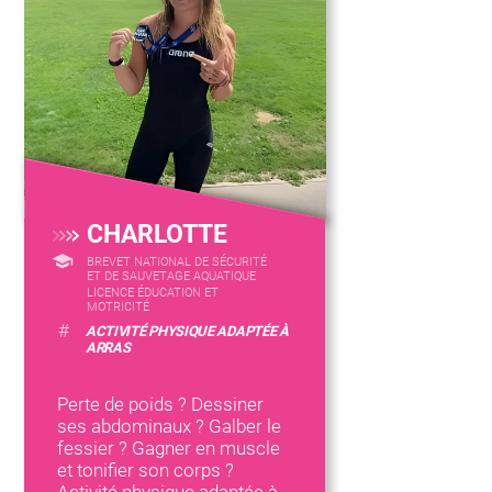
CHARLOTTE
BREVET NATIONAL DE SÉCURITÉ
ET DE SAUVETAGE AQUATIQUE
LICENCE ÉDUCATION ET
MOTRICITÉ
#
ACTIVITÉ PHYSIQUE ADAPTÉE À
ARRAS
Perte de poids ? Dessiner
ses abdominaux ? Galber le
fessier ? Gagner en muscle
et tonifier son corps ?