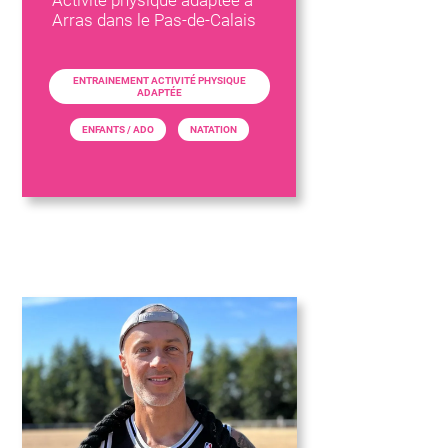
Activité physique adaptée à
Arras dans le Pas-de-Calais
ENTRAINEMENT ACTIVITÉ PHYSIQUE
ADAPTÉE
ENFANTS / ADO
NATATION