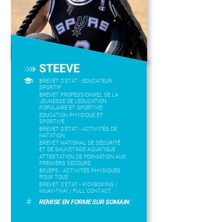
STEEVE
BREVET D'ETAT - EDUCATEUR
SPORTIF
BREVET PROFESSIONNEL DE LA
JEUNESSE DE L'EDUCATION
POPULAIRE ET SPORTIVE
EDUCATION PHYSIQUE ET
SPORTIVE
BREVET D'ETAT - ACTIVITÉS DE
NATATION
BREVET NATIONAL DE SÉCURITÉ
ET DE SAUVETAGE AQUATIQUE
ATTESTATION DE FORMATION AUX
PREMIERS SECOURS
BPJEPS - ACTIVITÉS PHYSIQUES
POUR TOUS
BREVET D'ETAT - KICKBOXING /
MUAY-THAÏ / FULL CONTACT
#
REMISE EN FORME SUR SOMAIN