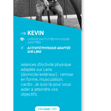
KEVIN
LICENCE D’ACTIVITÉS PHYSIQUES
ADAPTÉES
#
ACTIVITÉ PHYSIQUE ADAPTÉE
SUR LENS
séances d'Activité physique
adaptée sur Lens
(domicile/extérieur) : remise
en forme, musculation,
cardio. Je suis là pour vous
aider à atteindre vos
objectifs.
CYCLISME / VTT