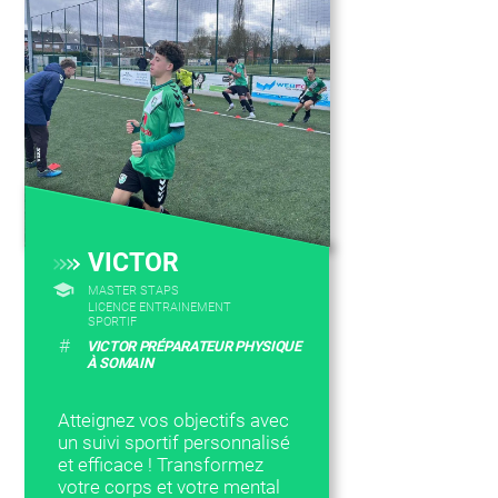
VICTOR
MASTER STAPS
LICENCE ENTRAINEMENT
SPORTIF
#
VICTOR PRÉPARATEUR PHYSIQUE
À SOMAIN
Atteignez vos objectifs avec
un suivi sportif personnalisé
et efficace ! Transformez
votre corps et votre mental