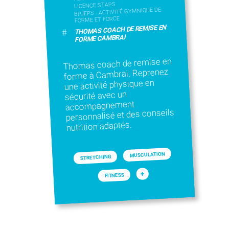
LICENCE STAPS
BPJEPS - ACTIVITÉ GYMNIQUE DE
FORME ET FORCE
THOMAS COACH DE REMISE EN
#
FORME CAMBRAI
Thomas coach de remise en
forme à Cambrai. Reprenez
une activité physique en
sécurité avec un
accompagnement
personnalisé et des conseils
nutrition adaptés.
MUSCULATION
STRETCHING
+
FITNESS