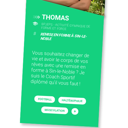
THOMAS
BPJEPS - ACTIVITÉ GYMNIQUE DE
FORME ET FORCE
#
REMISE EN FORME À SIN-LE-
NOBLE
Vous souhaitez changer de
vie et avoir le corps de vos
rêves avec une remise en
forme à Sin-le-Noble ? Je
suis le Coach Sportif
diplômé qu'il vous faut !
FOOTBALL
HALTÉROPHILIE
MUSCULATION
+