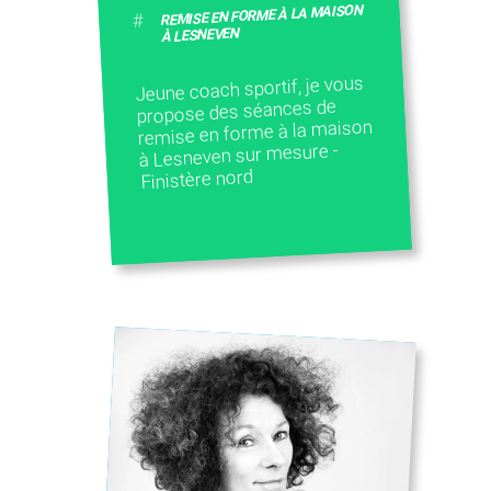
REMISE EN FORME À LA MAISON
#
À LESNEVEN
Jeune coach sportif, je vous
propose des séances de
remise en forme à la maison
à Lesneven sur mesure -
Finistère nord