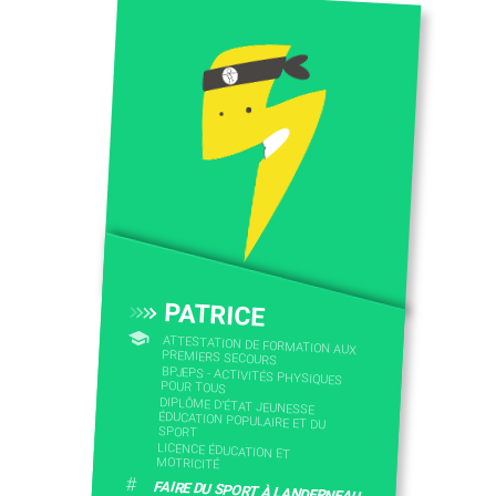
PATRICE
ATTESTATION DE FORMATION AUX
PREMIERS SECOURS
BPJEPS - ACTIVITÉS PHYSIQUES
POUR TOUS
DIPLÔME D'ÉTAT JEUNESSE
ÉDUCATION POPULAIRE ET DU
SPORT
LICENCE ÉDUCATION ET
MOTRICITÉ
#
FAIRE DU SPORT À LANDERNEAU