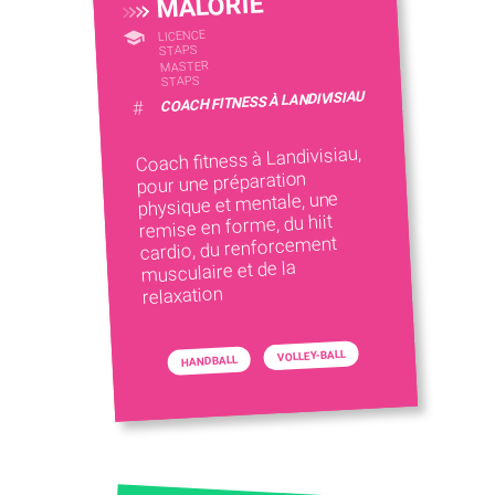
MALORIE
LICENCE
STAPS
MASTER
STAPS
COACH FITNESS À LANDIVISIAU
#
Coach fitness à Landivisiau,
pour une préparation
physique et mentale, une
remise en forme, du hiit
cardio, du renforcement
musculaire et de la
relaxation
VOLLEY-BALL
HANDBALL