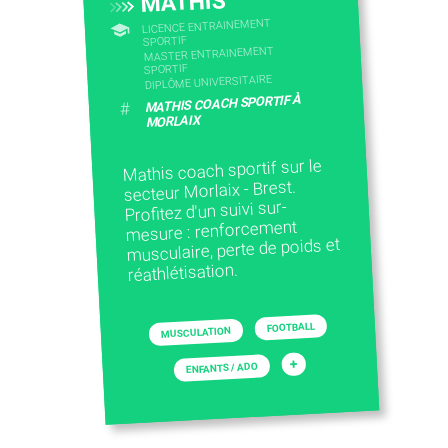
MATHIS
LICENCE ENTRAINEMENT
CONTACTEZ-NOUS
SPORTIF
MASTER ENTRAINEMENT
SPORTIF
DIPLÔME UNIVERSITAIRE
MATHIS COACH SPORTIF À
#
MORLAIX
Mathis coach sportif sur le
secteur Morlaix - Brest.
Profitez d'un suivi sur-
mesure : renforcement
musculaire, perte de poids et
réathlétisation.
FOOTBALL
MUSCULATION
+
ENFANTS / ADO