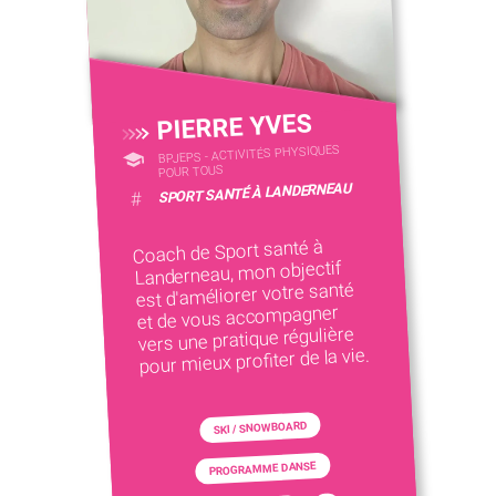
PIERRE YVES
BPJEPS - ACTIVITÉS PHYSIQUES
POUR TOUS
SPORT SANTÉ À LANDERNEAU
#
Coach de Sport santé à
Landerneau, mon objectif
est d'améliorer votre santé
et de vous accompagner
vers une pratique régulière
pour mieux profiter de la vie.
SKI / SNOWBOARD
PROGRAMME DANSE