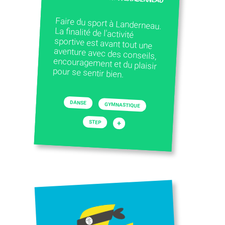
Faire du sport à Landerneau.
La finalité de l'activité
sportive est avant tout une
aventure avec des conseils,
encouragement et du plaisir
pour se sentir bien.
DANSE
GYMNASTIQUE
+
STEP