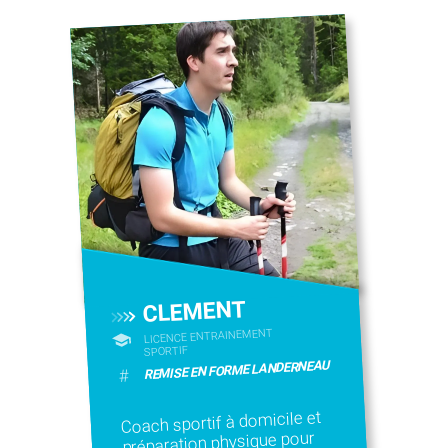
CLEMENT
LICENCE ENTRAINEMENT
SPORTIF
REMISE EN FORME LANDERNEAU
#
Coach sportif à domicile et
préparation physique pour