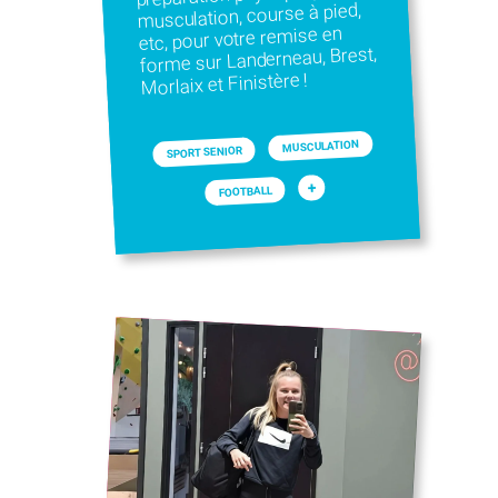
musculation, course à pied,
etc, pour votre remise en
forme sur Landerneau, Brest,
Morlaix et Finistère !
MUSCULATION
SPORT SENIOR
+
FOOTBALL