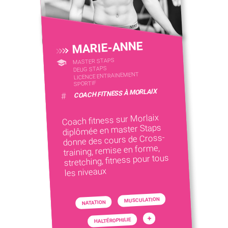
MARIE-ANNE
MASTER STAPS
DEUG STAPS
LICENCE ENTRAINEMENT
SPORTIF
COACH FITNESS À MORLAIX
#
Coach fitness sur Morlaix
diplômée en master Staps
donne des cours de Cross-
training, remise en forme,
stretching, fitness pour tous
les niveaux
MUSCULATION
NATATION
+
HALTÉROPHILIE