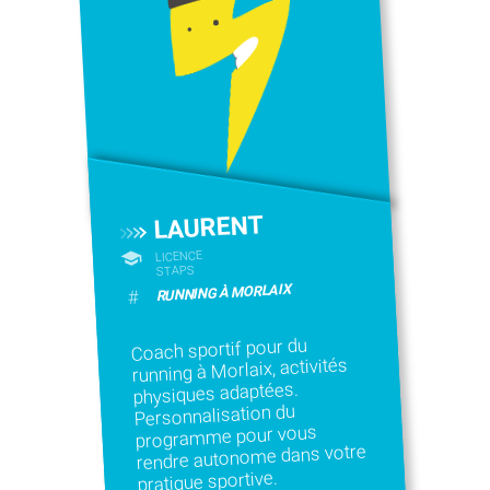
LAURENT
LICENCE
STAPS
RUNNING À MORLAIX
#
Coach sportif pour du
running à Morlaix, activités
physiques adaptées.
Personnalisation du
programme pour vous
rendre autonome dans votre
pratique sportive.