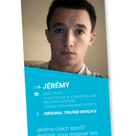
JÉRÉMY
DEUG STAPS
ATTESTATION DE FORMATION AUX
PREMIERS SECOURS
LICENCE ENTRAINEMENT SPORTIF
PERSONAL TRAINER MORLAIX
#
Jérémy coach sportif
diplômé, vous propose ses