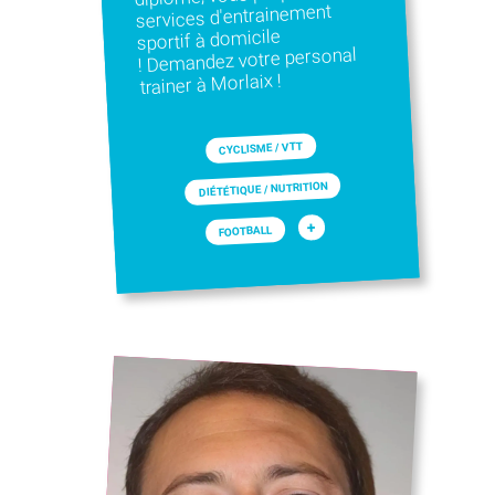
services d'entrainement
sportif à domicile
! Demandez votre personal
trainer à Morlaix !
CYCLISME / VTT
DIÉTÉTIQUE / NUTRITION
+
FOOTBALL