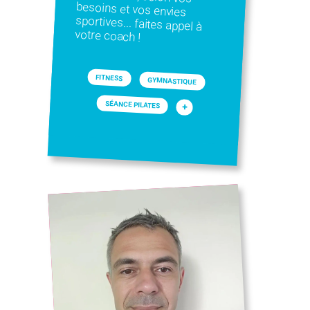
votre coach !
FITNESS
GYMNASTIQUE
SÉANCE PILATES
+