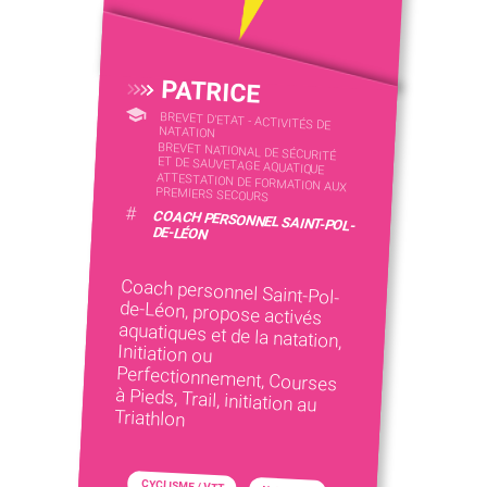
PATRICE
BREVET D'ETAT - ACTIVITÉS DE
NATATION
BREVET NATIONAL DE SÉCURITÉ
ET DE SAUVETAGE AQUATIQUE
ATTESTATION DE FORMATION AUX
PREMIERS SECOURS
#
COACH PERSONNEL SAINT-POL-
DE-LÉON
Coach personnel Saint-Pol-
de-Léon, propose activés
aquatiques et de la natation,
Initiation ou
Perfectionnement, Courses
à Pieds, Trail, initiation au
Triathlon
CYCLISME / VTT