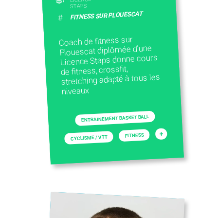
STAPS
FITNESS SUR PLOUESCAT
#
Coach de fitness sur
Plouescat diplômée d'une
Licence Staps donne cours
de fitness, crossfit,
stretching adapté à tous les
niveaux
ENTRAINEMENT BASKET BALL
+
FITNESS
CYCLISME / VTT