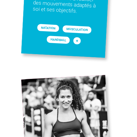
soi et ses objectifs.
NATATION
MUSCULATION
HANDBALL
+