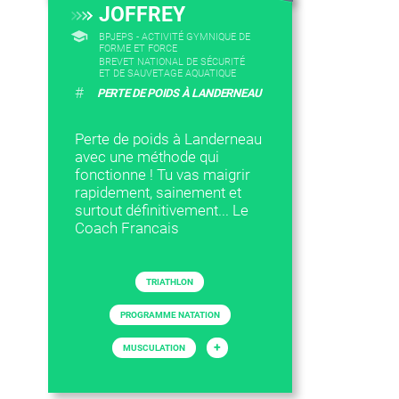
JOFFREY
BPJEPS - ACTIVITÉ GYMNIQUE DE
FORME ET FORCE
BREVET NATIONAL DE SÉCURITÉ
ET DE SAUVETAGE AQUATIQUE
#
PERTE DE POIDS À LANDERNEAU
Perte de poids à Landerneau
avec une méthode qui
fonctionne ! Tu vas maigrir
rapidement, sainement et
surtout définitivement... Le
Coach Francais
TRIATHLON
PROGRAMME NATATION
+
MUSCULATION