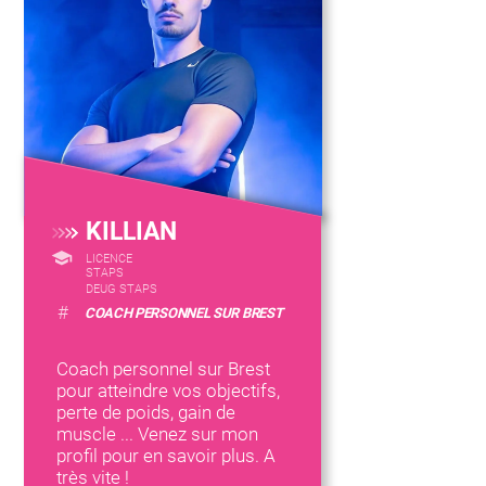
KILLIAN
LICENCE
STAPS
DEUG STAPS
#
COACH PERSONNEL SUR BREST
Coach personnel sur Brest
pour atteindre vos objectifs,
perte de poids, gain de
muscle ... Venez sur mon
profil pour en savoir plus. A
très vite !