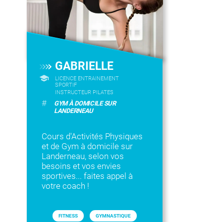
GABRIELLE
LICENCE ENTRAINEMENT
SPORTIF
INSTRUCTEUR PILATES
#
GYM À DOMICILE SUR
LANDERNEAU
Cours d'Activités Physiques
et de Gym à domicile sur
Landerneau, selon vos
besoins et vos envies
sportives... faites appel à
votre coach !
FITNESS
GYMNASTIQUE