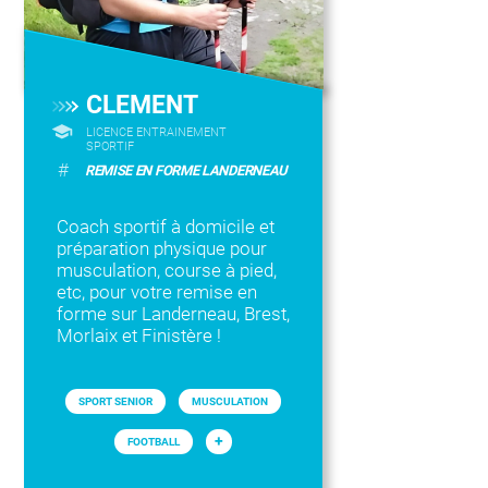
CLEMENT
LICENCE ENTRAINEMENT
SPORTIF
#
REMISE EN FORME LANDERNEAU
Coach sportif à domicile et
préparation physique pour
musculation, course à pied,
etc, pour votre remise en
forme sur Landerneau, Brest,
Morlaix et Finistère !
SPORT SENIOR
MUSCULATION
+
FOOTBALL