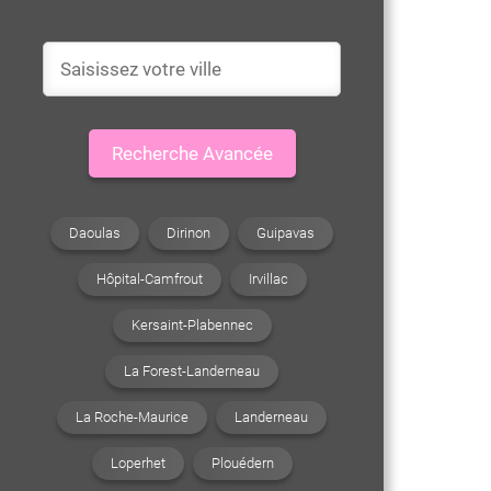
Recherche Avancée
Daoulas
Dirinon
Guipavas
Hôpital-Camfrout
Irvillac
Kersaint-Plabennec
La Forest-Landerneau
La Roche-Maurice
Landerneau
Loperhet
Plouédern