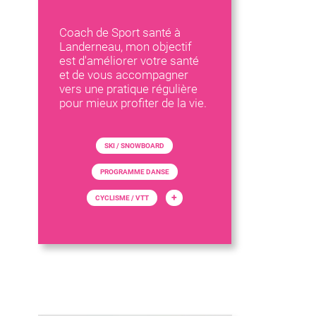
Coach de Sport santé à
Landerneau, mon objectif
est d'améliorer votre santé
et de vous accompagner
vers une pratique régulière
pour mieux profiter de la vie.
SKI / SNOWBOARD
PROGRAMME DANSE
+
CYCLISME / VTT