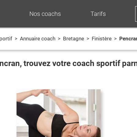
Nos coachs
Tarifs
portif
>
Annuaire coach
>
Bretagne
>
Finistère
>
Pencra
ncran
, trouvez votre coach sportif pa