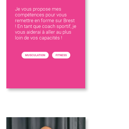
Je vous propose mes
compétences pour vous
remettre en forme sur Brest
! En tant que coach sportif, je
vous aiderai à aller au plus
loin de vos capacités !
MUSCULATION
FITNESS