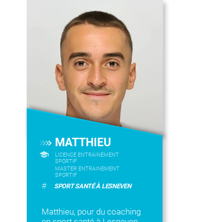
MATTHIEU
LICENCE ENTRAINEMENT
SPORTIF
MASTER ENTRAINEMENT
SPORTIF
#
SPORT SANTÉ À LESNEVEN
Matthieu, pour du coaching
en sport santé à Lesneven,