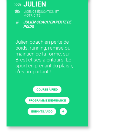
JULIEN
LICENCE ÉDUCATION ET
MOTRICITÉ
#
JULIEN COACH EN PERTE DE
POIDS
Julien coach en perte de
poids, running, remise ou
maintien de la forme, sur
Brest et ses alentours. Le
sport en prenant du plaisir,
c'est important !
COURSE À PIED
PROGRAMME ENDURANCE
+
ENFANTS / ADO