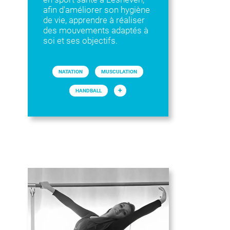
afin d'améliorer son hygiène
de vie, apprendre à réaliser
des mouvements adaptés à
soi et ses objectifs.
NATATION
MUSCULATION
+
HANDBALL