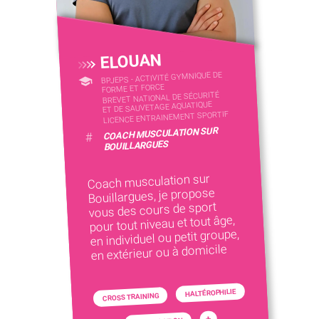
ELOUAN
BPJEPS - ACTIVITÉ GYMNIQUE DE
FORME ET FORCE
BREVET NATIONAL DE SÉCURITÉ
ET DE SAUVETAGE AQUATIQUE
LICENCE ENTRAINEMENT SPORTIF
COACH MUSCULATION SUR
#
BOUILLARGUES
Coach musculation sur
Bouillargues, je propose
vous des cours de sport
pour tout niveau et tout âge,
en individuel ou petit groupe,
en extérieur ou à domicile
HALTÉROPHILIE
CROSS TRAINING
+