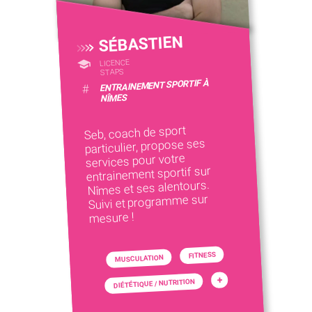
SÉBASTIEN
LICENCE
STAPS
ENTRAINEMENT SPORTIF À
#
NÎMES
Seb, coach de sport
particulier, propose ses
services pour votre
entrainement sportif sur
Nîmes et ses alentours.
Suivi et programme sur
mesure !
FITNESS
MUSCULATION
+
DIÉTÉTIQUE / NUTRITION