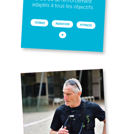
adaptés à tous les objectifs.
TENNIS
NATATION
FITNESS
+