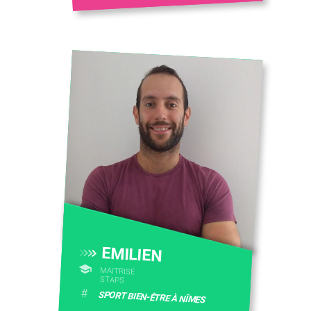
EMILIEN
MAITRISE
STAPS
#
SPORT BIEN-ÊTRE À NÎMES