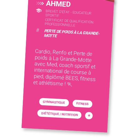
AHMED
BREVET D'ETAT - EDUCATEUR
SPORTIF
CERTIFICAT DE QUALIFICATION
PROFESSIONNELLE
#
PERTE DE POIDS À LA GRANDE-
MOTTE
Cardio, Renfo et Perte de
poids à La Grande-Motte
avec Med, coach sportif et
international de course à
pied, diplômé BEES, fitness
et athlétisme ! 🏃
GYMNASTIQUE
FITNESS
DIÉTÉTIQUE / NUTRITION
+