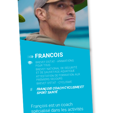
FRANCOIS
BREVET D'ETAT - ANIMATIONS
POUR TOUS
BREVET NATIONAL DE SÉCURITÉ
ET DE SAUVETAGE AQUATIQUE
ATTESTATION DE FORMATION AUX
PREMIERS SECOURS
BREVET D'ETAT - CYCLISME
FRANÇOIS COACH CYCLISME ET
#
SPORT SANTÉ
François est un coach
spécialisé dans les activités