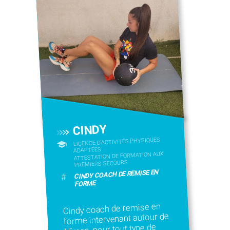
CINDY
LICENCE D’ACTIVITÉS PHYSIQUES
ADAPTÉES
ATTESTATION DE FORMATION AUX
PREMIERS SECOURS
CINDY COACH DE REMISE EN
#
FORME
Cindy coach de remise en
forme intervenant autour de
Nîmes, pour tout type de