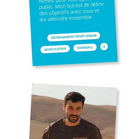
public. Mon but est de définir
des objectifs avec vous et
les atteindre ensemble.
ENTRAINEMENT SPORT SENIOR
+
HANDBALL
MUSCULATION