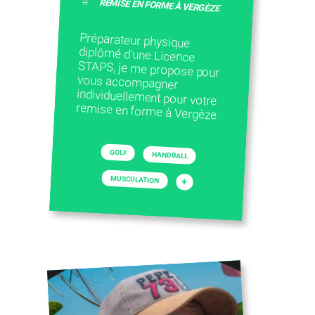
#
REMISE EN FORME À VERGÈZE
Préparateur physique
diplômé d'une Licence
STAPS, je me propose pour
vous accompagner
individuellement pour votre
remise en forme à Vergèze
GOLF
HANDBALL
MUSCULATION
+