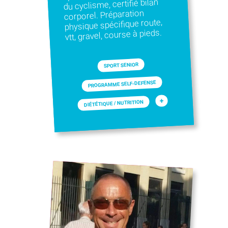
du cyclisme, certifié bilan
corporel. Préparation
physique spécifique route,
vtt, gravel, course à pieds.
SPORT SENIOR
PROGRAMME SELF-DEFENSE
+
DIÉTÉTIQUE / NUTRITION