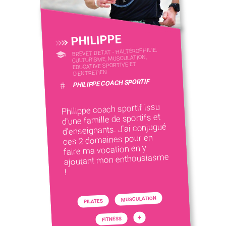
PHILIPPE
BREVET D'ETAT - HALTÉROPHILIE,
CULTURISME, MUSCULATION,
EDUCATIVE SPORTIVE ET
D’ENTRETIEN
PHILIPPE COACH SPORTIF
#
Philippe coach sportif issu
d'une famille de sportifs et
d'enseignants. J'ai conjugué
ces 2 domaines pour en
faire ma vocation en y
ajoutant mon enthousiasme
!
MUSCULATION
PILATES
+
FITNESS