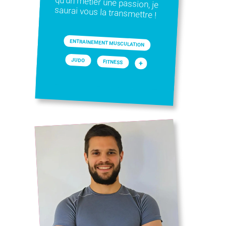
saurai vous la transmettre !
ENTRAINEMENT MUSCULATION
JUDO
FITNESS
+