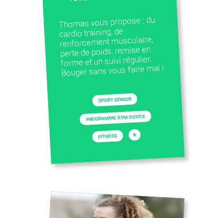
Thomas vous propose : du
cardio training, de
renforcement musculaire,
perte de poids, remise en
forme et un suivi régulier.
Bouger sans vous faire mal !
SPORT SENIOR
PROGRAMME GYM DOUCE
+
FITNESS