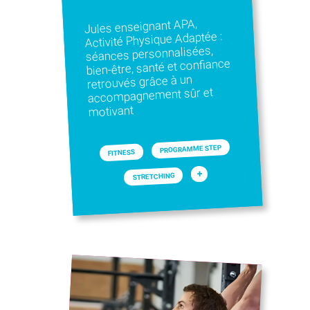
Jules enseignant APA,
Activité Physique Adaptée :
séances personnalisées,
bien-être, santé et confiance
retrouvés grâce à un
accompagnement sûr et
motivant
PROGRAMME STEP
FITNESS
+
STRETCHING