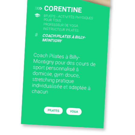
CORENTINE
BPJEPS - ACTIVITÉS PHYSIQUES
POUR TOUS
PROFESSEUR DE YOGA
INSTRUCTEUR PILATES
#
COACH PILATES À BILLY-
MONTIGNY
Coach Pilates à Billy-
Montigny pour des cours de
sport personnalisé à
domicile, gym douce,
stretching pratique
individualisée et adaptée à
chacun
PILATES
YOGA