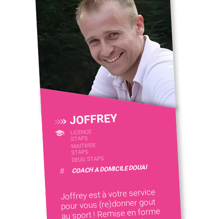
JOFFREY
LICENCE
STAPS
MAITRISE
STAPS
DEUG STAPS
COACH A DOMICILE DOUAI
#
Joffrey est à votre service
pour vous (re)donner gout
au sport ! Remise en forme