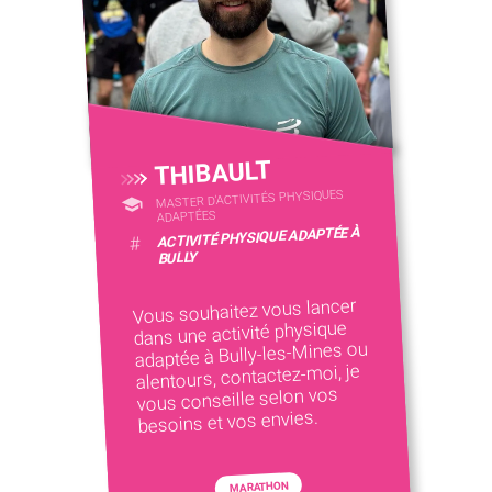
THIBAULT
MASTER D'ACTIVITÉS PHYSIQUES
ADAPTÉES
ACTIVITÉ PHYSIQUE ADAPTÉE À
#
BULLY
Vous souhaitez vous lancer
dans une activité physique
adaptée à Bully-les-Mines ou
alentours, contactez-moi, je
vous conseille selon vos
besoins et vos envies.
MARATHON