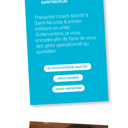
SAINT-NICOLAS
Théophile coach sportif à
Saint-Nicolas & ancien
militaire en unité
d'intervention, je vous
encadre afin de faire de vous
des gens opérationnel au
quotidien.
ACTIVITÉ PHYSIQUE ADAPTÉE
CROSS TRAINING
SPORT GROSSESSE