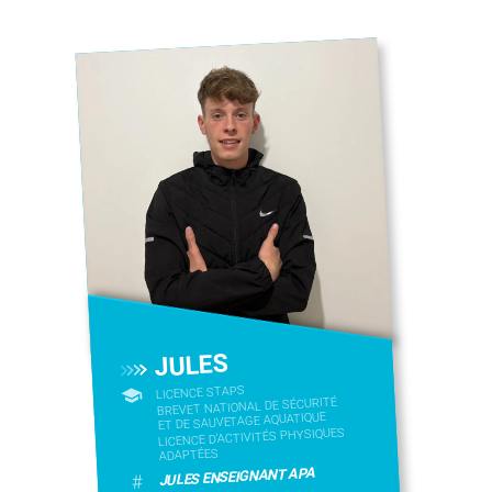
JULES
LICENCE STAPS
BREVET NATIONAL DE SÉCURITÉ
ET DE SAUVETAGE AQUATIQUE
LICENCE D’ACTIVITÉS PHYSIQUES
ADAPTÉES
JULES ENSEIGNANT APA
#