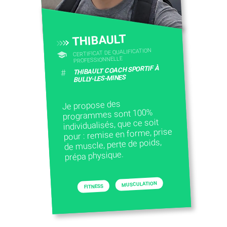
CONTACTEZ-NOUS
THIBAULT
CERTIFICAT DE QUALIFICATION
PROFESSIONNELLE
THIBAULT COACH SPORTIF À
#
BULLY-LES-MINES
Je propose des
programmes sont 100%
individualisés, que ce soit
pour : remise en forme, prise
de muscle, perte de poids,
prépa physique.
MUSCULATION
FITNESS