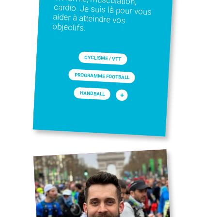
objectifs.
CYCLISME / VTT
PROGRAMME FOOTBALL
HANDBALL
+