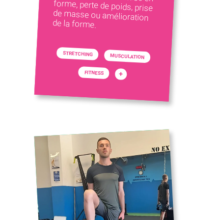
de la forme.
STRETCHING
MUSCULATION
FITNESS
+