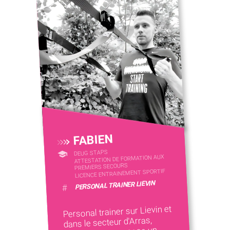
FABIEN
DEUG STAPS
ATTESTATION DE FORMATION AUX
PREMIERS SECOURS
LICENCE ENTRAINEMENT SPORTIF
PERSONAL TRAINER LIEVIN
#
Personal trainer sur Lievin et
dans le secteur d'Arras,