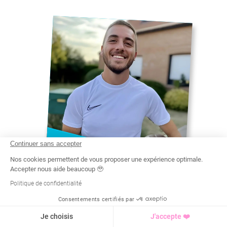
Continuer sans accepter
Nos cookies permettent de vous proposer une expérience optimale.
THEO
Accepter nous aide beaucoup 🥹
LICENCE ÉDUCATION ET
Politique de confidentialité
MOTRICITÉ
#
REMISE EN FORME SUR
Consentements certifiés par
ANNŒULLIN
Recherche
Tarif
Demande d'info
Je choisis
J'accepte ❤️