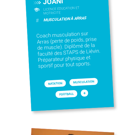
JOANI
LICENCE ÉDUCATION ET
MOTRICITÉ
MUSCULATION À ARRAS
#
Coach musculation sur
Arras (perte de poids, prise
de muscle). Diplômé de la
faculté des STAPS de Liévin.
Préparateur physique et
sportif pour tout sports.
MUSCULATION
NATATION
+
FOOTBALL