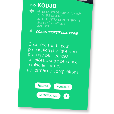
KODJO
ATTESTATION DE FORMATION AUX
PREMIERS SECOURS
LICENCE ENTRAINEMENT SPORTIF
MASTER ÉDUCATION ET
MOTRICITÉ
#
COACH SPORTIF CRAPONNE
Coaching sportif pour
préparation physique, vous
propose des séances
adaptées à votre demande :
remise en forme,
performance, compétition !
FITNESS
FOOTBALL
MUSCULATION
+