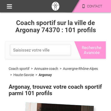
CONTACT
Coach sportif sur la ville de
Argonay 74370 : 101 profils
Recherche
Avancée
Coach sportif
>
Auvergne-Rhône-Alpes
>
Annuaire coach
>
Haute-Savoie
>
Argonay
Argonay
, trouvez votre coach sportif
parmi
101
profils