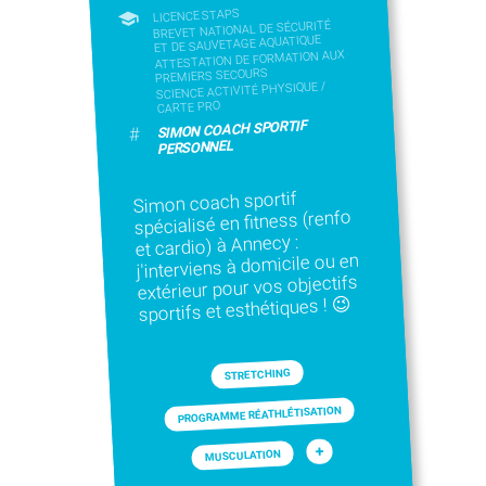
LICENCE STAPS
BREVET NATIONAL DE SÉCURITÉ
ET DE SAUVETAGE AQUATIQUE
ATTESTATION DE FORMATION AUX
PREMIERS SECOURS
SCIENCE ACTIVITÉ PHYSIQUE /
CARTE PRO
SIMON COACH SPORTIF
#
PERSONNEL
Simon coach sportif
spécialisé en fitness (renfo
et cardio) à Annecy :
j'interviens à domicile ou en
extérieur pour vos objectifs
sportifs et esthétiques ! 😉
STRETCHING
PROGRAMME RÉATHLÉTISATION
+
MUSCULATION