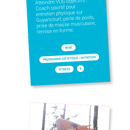
Atteindre VOS objectifs !
Coach sportif pour :
entretien physique sur
Guyancourt, perte de poids,
prise de masse musculaire,
remise en forme.
BOXE
PROGRAMME DIÉTÉTIQUE / NUTRITION
+
FITNESS