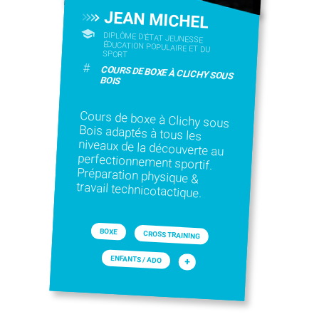
JEAN MICHEL
DIPLÔME D'ÉTAT JEUNESSE
ÉDUCATION POPULAIRE ET DU
SPORT
#
COURS DE BOXE À CLICHY SOUS
BOIS
Cours de boxe à Clichy sous
Bois adaptés à tous les
niveaux de la découverte au
perfectionnement sportif.
Préparation physique &
travail technicotactique.
BOXE
CROSS TRAINING
ENFANTS / ADO
+