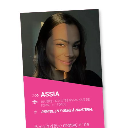
ASSIA
BPJEPS - ACTIVITÉ GYMNIQUE DE
FORME ET FORCE
REMISE EN FORME À NANTERRE
#
Besoin d'être motivé et de