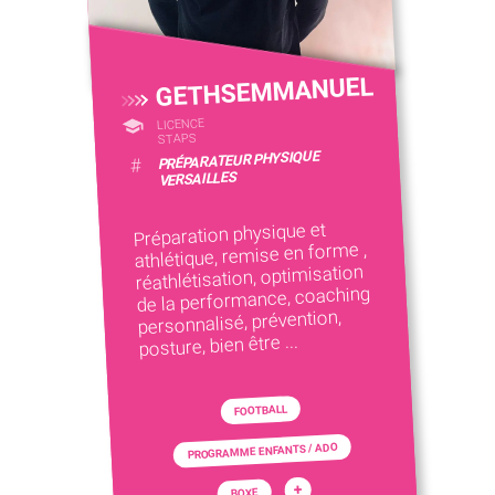
GETHSEMMANUEL
LICENCE
STAPS
PRÉPARATEUR PHYSIQUE
#
VERSAILLES
Préparation physique et
athlétique, remise en forme ,
réathlétisation, optimisation
de la performance, coaching
personnalisé, prévention,
posture, bien être ...
FOOTBALL
PROGRAMME ENFANTS / ADO
+
BOXE