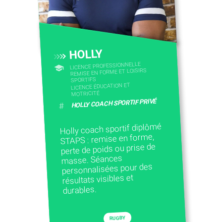
HOLLY
LICENCE PROFESSIONNELLE
REMISE EN FORME ET LOISIRS
SPORTIFS
LICENCE ÉDUCATION ET
MOTRICITÉ
HOLLY COACH SPORTIF PRIVÉ
#
Holly coach sportif diplômé
STAPS : remise en forme,
perte de poids ou prise de
masse. Séances
personnalisées pour des
résultats visibles et
durables.
RUGBY