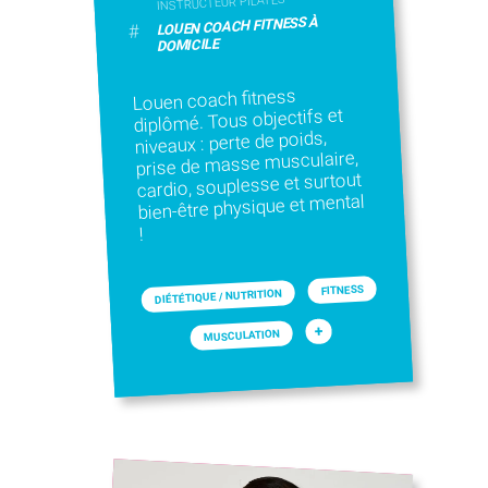
INSTRUCTEUR PILATES
LOUEN COACH FITNESS À
#
DOMICILE
Louen coach fitness
diplômé. Tous objectifs et
niveaux : perte de poids,
prise de masse musculaire,
cardio, souplesse et surtout
bien-être physique et mental
!
FITNESS
DIÉTÉTIQUE / NUTRITION
+
MUSCULATION