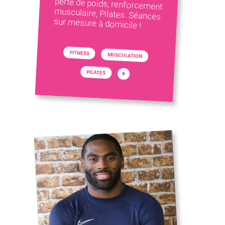
sur mesure à domicile !
FITNESS
MUSCULATION
PILATES
+