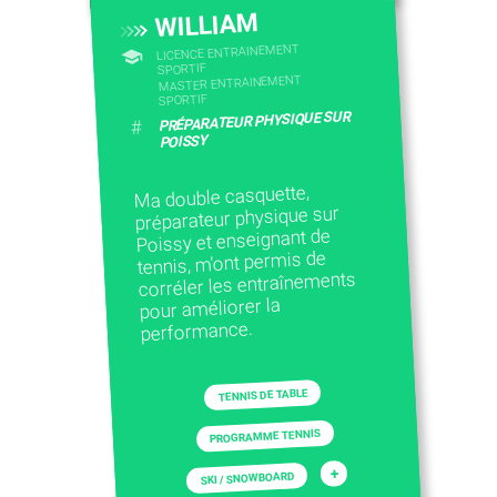
WILLIAM
LICENCE ENTRAINEMENT
SPORTIF
MASTER ENTRAINEMENT
SPORTIF
PRÉPARATEUR PHYSIQUE SUR
#
POISSY
Ma double casquette,
préparateur physique sur
Poissy et enseignant de
tennis, m'ont permis de
corréler les entraînements
pour améliorer la
performance.
TENNIS DE TABLE
PROGRAMME TENNIS
+
SKI / SNOWBOARD