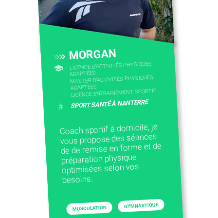
CONTACTEZ-NOUS
MORGAN
LICENCE D’ACTIVITÉS PHYSIQUES
ADAPTÉES
MASTER D'ACTIVITÉS PHYSIQUES
ADAPTÉES
LICENCE ENTRAINEMENT SPORTIF
SPORT SANTÉ À NANTERRE
#
Coach sportif à domicile, je
vous propose des séances
de de remise en forme et de
préparation physique
optimisées selon vos
besoins.
GYMNASTIQUE
MUSCULATION