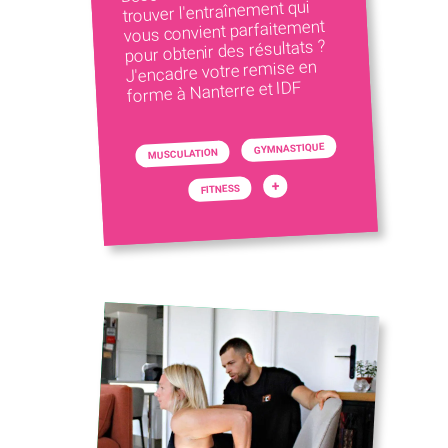
trouver l'entraînement qui
vous convient parfaitement
pour obtenir des résultats ?
J'encadre votre remise en
forme à Nanterre et IDF
GYMNASTIQUE
MUSCULATION
+
FITNESS