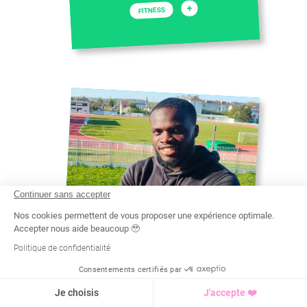
+
FITNESS
Continuer sans accepter
Nos cookies permettent de vous proposer une expérience optimale.
Accepter nous aide beaucoup 🥹
Politique de confidentialité
Consentements certifiés par
Recherche
Tarif
Demande d'info
BRANDON
Je choisis
J'accepte ❤️