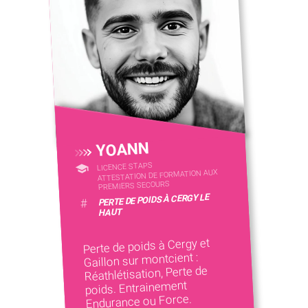
YOANN
LICENCE STAPS
ATTESTATION DE FORMATION AUX
PREMIERS SECOURS
PERTE DE POIDS À CERGY LE
#
HAUT
Perte de poids à Cergy et
Gaillon sur montcient :
Réathlétisation, Perte de
poids. Entrainement
Endurance ou Force.