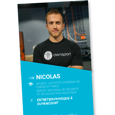
NICOLAS
BPJEPS - ACTIVITÉ GYMNIQUE DE
FORME ET FORCE
BREVET NATIONAL DE SÉCURITÉ
ET DE SAUVETAGE AQUATIQUE
ENTRETIEN PHYSIQUE À
#
GUYANCOURT