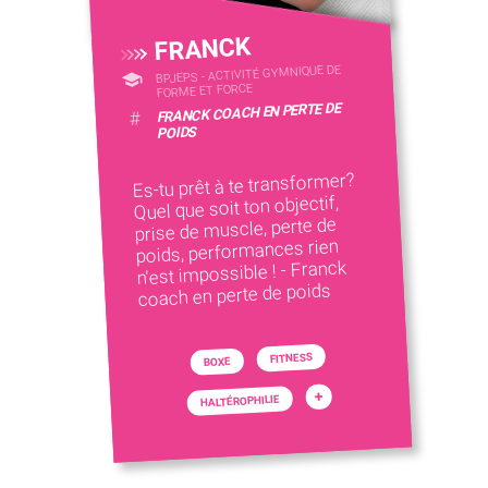
FRANCK
BPJEPS - ACTIVITÉ GYMNIQUE DE
FORME ET FORCE
FRANCK COACH EN PERTE DE
#
POIDS
Es-tu prêt à te transformer?
Quel que soit ton objectif,
prise de muscle, perte de
poids, performances rien
n'est impossible ! - Franck
coach en perte de poids
FITNESS
BOXE
+
HALTÉROPHILIE