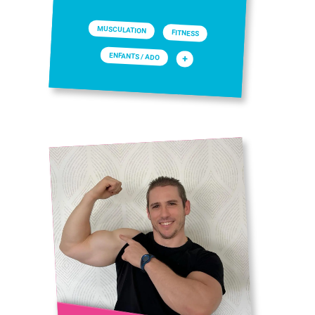
MUSCULATION
FITNESS
ENFANTS / ADO
+