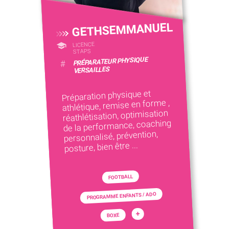
GETHSEMMANUEL
LICENCE
STAPS
PRÉPARATEUR PHYSIQUE
#
VERSAILLES
Préparation physique et
athlétique, remise en forme ,
réathlétisation, optimisation
de la performance, coaching
personnalisé, prévention,
posture, bien être ...
FOOTBALL
PROGRAMME ENFANTS / ADO
+
BOXE