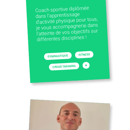
Coach sportive diplômée
dans l'apprentissage
d'activité physique pour tous,
je vous accompagnerai dans
l'atteinte de vos objectifs sur
différentes disciplines !
FITNESS
GYMNASTIQUE
+
CROSS TRAINING