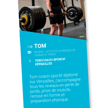
TOM
BPJEPS - ACTIVITÉ GYMNIQUE DE
FORME ET FORCE
TOM COACH SPORTIF
#
VERSAILLES
Tom coach sportif diplômé
sur Versailles, j'accompagne
tous les niveaux en perte de
poids, prise de muscle,
remise en forme et
préparation physique.