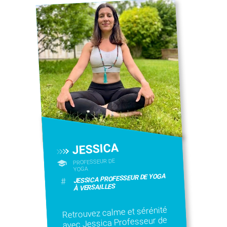
JESSICA
PROFESSEUR DE
YOGA
JESSICA PROFESSEUR DE YOGA
#
À VERSAILLES
Retrouvez calme et sérénité
avec Jessica Professeur de