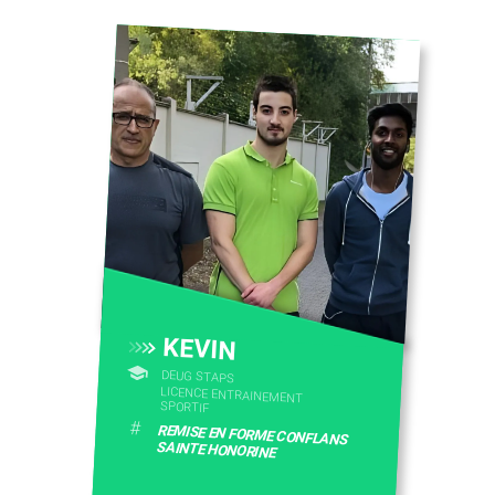
KEVIN
DEUG STAPS
LICENCE ENTRAINEMENT
SPORTIF
#
REMISE EN FORME CONFLANS
SAINTE HONORINE