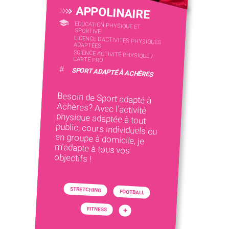
APPOLINAIRE
EDUCATION PHYSIQUE ET
SPORTIVE
LICENCE D’ACTIVITÉS PHYSIQUES
ADAPTÉES
SCIENCE ACTIVITÉ PHYSIQUE /
CARTE PRO
#
SPORT ADAPTÉ À ACHÈRES
Besoin de Sport adapté à
Achères? Avec l'activité
physique adaptée à tout
public, cours individuels ou
en groupe à domicile, je
m'adapte à tous vos
objectifs !
STRETCHING
FOOTBALL
FITNESS
+