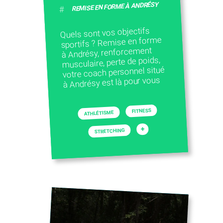
REMISE EN FORME À ANDRÉSY
#
Quels sont vos objectifs
sportifs ? Remise en forme
à Andrésy, renforcement
musculaire, perte de poids,
votre coach personnel situé
à Andrésy est là pour vous
FITNESS
ATHLÉTISME
+
STRETCHING