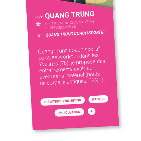
QUANG TRUNG
CERTIFICAT DE QUALIFICATION
PROFESSIONNELLE
QUANG TRUNG COACH SPORTIF
#
Quang Trung coach sportif
de streetworkout dans les
Yvelines (78), je propose des
entraînements extérieur
avec/sans matériel (poids
de corps, élastiques, TRX…).
FITNESS
DIÉTÉTIQUE / NUTRITION
+
MUSCULATION