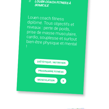
#
LOUEN COACH FITNESS À
DOMICILE
Louen coach fitness
diplômé. Tous objectifs et
niveaux : perte de poids,
prise de masse musculaire,
cardio, souplesse et surtout
bien-être physique et mental
!
DIÉTÉTIQUE / NUTRITION
PROGRAMME FITNESS
MUSCULATION
+