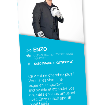
ENZO
LICENCE D’ACTIVITÉS PHYSIQUES
ADAPTÉES
ENZO COACH SPORTIF PRIVÉ
#
Ca y est ne cherchez plus !
Vous allez vivre une
expérience sportive
incroyable et atteindre vos
objectifs en vous amusant
avec Enzo coach sportif
privé ! 😉👍