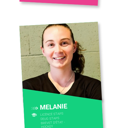
MELANIE
LICENCE STAPS
DEUG STAPS
BREVET D'ÉTAT -
HOCKEY