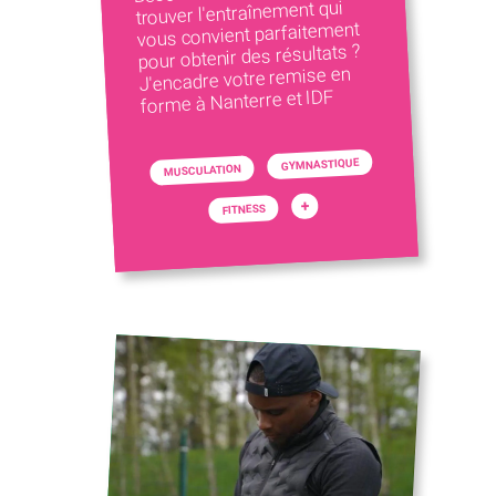
trouver l'entraînement qui
vous convient parfaitement
pour obtenir des résultats ?
J'encadre votre remise en
forme à Nanterre et IDF
GYMNASTIQUE
MUSCULATION
+
FITNESS