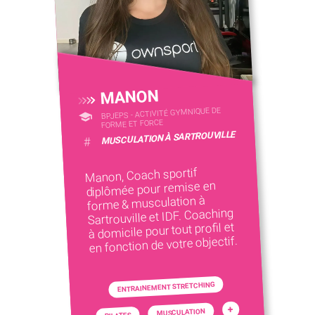
MANON
BPJEPS - ACTIVITÉ GYMNIQUE DE
FORME ET FORCE
MUSCULATION À SARTROUVILLE
#
Manon, Coach sportif
diplômée pour remise en
forme & musculation à
Sartrouville et IDF. Coaching
à domicile pour tout profil et
en fonction de votre objectif.
ENTRAINEMENT STRETCHING
+
MUSCULATION