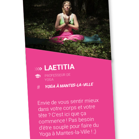
LAETITIA
PROFESSEUR DE
YOGA
YOGA À MANTES-LA-VILLE
#
Envie de vous sentir mieux
dans votre corps et votre
tête ? C'est ici que ça
commence ! Pas besoin
d'être souple pour faire du
Yoga à Mantes-la-Ville ! ;)