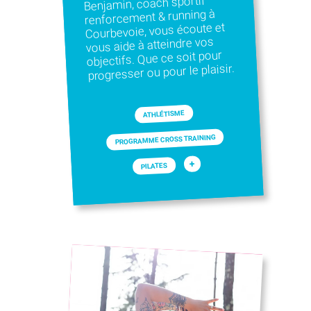
Benjamin, coach sportif
renforcement & running à
Courbevoie, vous écoute et
vous aide à atteindre vos
objectifs. Que ce soit pour
progresser ou pour le plaisir.
ATHLÉTISME
PROGRAMME CROSS TRAINING
+
PILATES