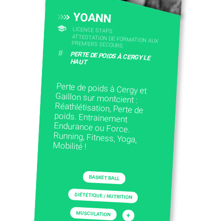
YOANN
LICENCE STAPS
ATTESTATION DE FORMATION AUX
PREMIERS SECOURS
#
PERTE DE POIDS À CERGY LE
HAUT
Perte de poids à Cergy et
Gaillon sur montcient :
Réathlétisation, Perte de
poids. Entrainement
Endurance ou Force.
Running, Fitness, Yoga,
Mobilité !
BASKET BALL
DIÉTÉTIQUE / NUTRITION
MUSCULATION
+