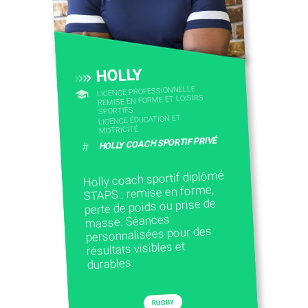
HOLLY
LICENCE PROFESSIONNELLE
REMISE EN FORME ET LOISIRS
SPORTIFS
LICENCE ÉDUCATION ET
MOTRICITÉ
HOLLY COACH SPORTIF PRIVÉ
#
Holly coach sportif diplômé
STAPS : remise en forme,
perte de poids ou prise de
masse. Séances
personnalisées pour des
résultats visibles et
durables.
RUGBY