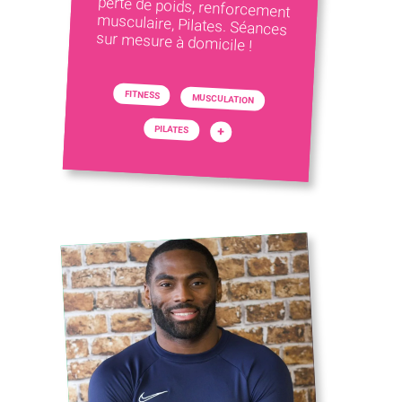
sur mesure à domicile !
FITNESS
MUSCULATION
PILATES
+