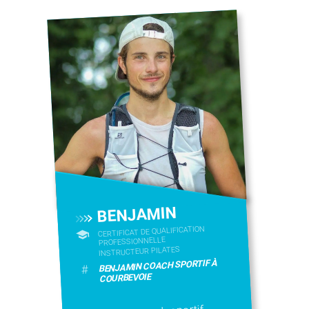
BENJAMIN
CERTIFICAT DE QUALIFICATION
PROFESSIONNELLE
INSTRUCTEUR PILATES
BENJAMIN COACH SPORTIF À
#
COURBEVOIE