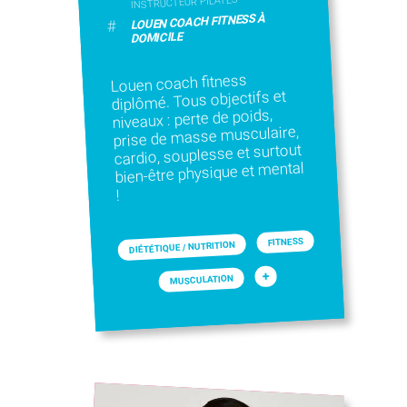
INSTRUCTEUR PILATES
LOUEN COACH FITNESS À
#
DOMICILE
Louen coach fitness
diplômé. Tous objectifs et
niveaux : perte de poids,
prise de masse musculaire,
cardio, souplesse et surtout
bien-être physique et mental
!
FITNESS
DIÉTÉTIQUE / NUTRITION
+
MUSCULATION