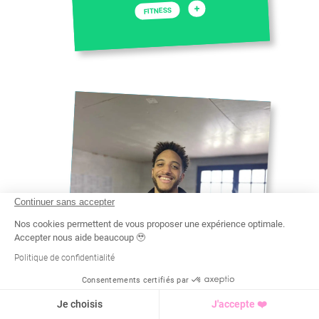
+
FITNESS
Continuer sans accepter
Nos cookies permettent de vous proposer une expérience optimale.
Accepter nous aide beaucoup 🥹
Politique de confidentialité
Consentements certifiés par
Recherche
Tarif
Demande d'info
LUDOVIC
Je choisis
J'accepte ❤️