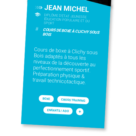
JEAN MICHEL
DIPLÔME D'ÉTAT JEUNESSE
ÉDUCATION POPULAIRE ET DU
SPORT
#
COURS DE BOXE À CLICHY SOUS
BOIS
Cours de boxe à Clichy sous
Bois adaptés à tous les
niveaux de la découverte au
perfectionnement sportif.
Préparation physique &
travail technicotactique.
BOXE
CROSS TRAINING
ENFANTS / ADO
+