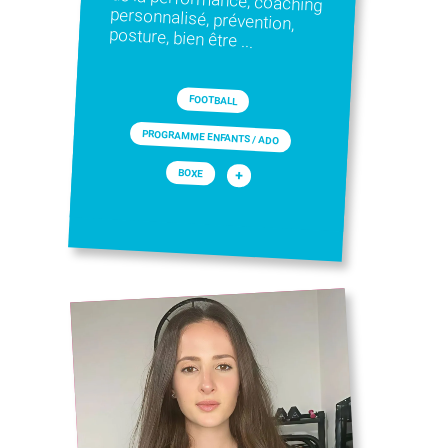
posture, bien être ...
FOOTBALL
PROGRAMME ENFANTS / ADO
+
BOXE