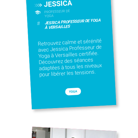
JESSICA
PROFESSEUR DE
YOGA
JESSICA PROFESSEUR DE YOGA
#
À VERSAILLES
Retrouvez calme et sérénité
avec Jessica Professeur de
Yoga à Versailles certifiée.
Découvrez des séances
adaptées à tous les niveaux
pour libérer les tensions.
YOGA