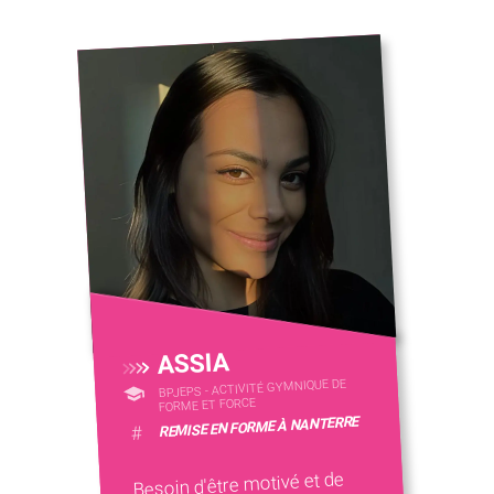
ASSIA
BPJEPS - ACTIVITÉ GYMNIQUE DE
FORME ET FORCE
REMISE EN FORME À NANTERRE
#
Besoin d'être motivé et de