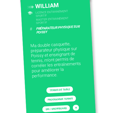
WILLIAM
LICENCE ENTRAINEMENT
SPORTIF
MASTER ENTRAINEMENT
SPORTIF
PRÉPARATEUR PHYSIQUE SUR
#
POISSY
Ma double casquette,
préparateur physique sur
Poissy et enseignant de
tennis, m'ont permis de
corréler les entraînements
pour améliorer la
performance.
TENNIS DE TABLE
PROGRAMME TENNIS
+
SKI / SNOWBOARD