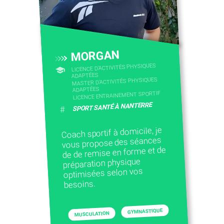
CONTACTEZ-NOUS
MORGAN
LICENCE D’ACTIVITÉS PHYSIQUES
ADAPTÉES
MASTER D'ACTIVITÉS PHYSIQUES
ADAPTÉES
LICENCE ENTRAINEMENT SPORTIF
SPORT SANTÉ À NANTERRE
#
Coach sportif à domicile, je
vous propose des séances
de de remise en forme et de
préparation physique
optimisées selon vos
besoins.
GYMNASTIQUE
MUSCULATION