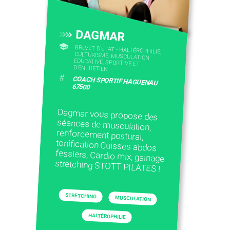
DAGMAR
BREVET D'ETAT - HALTÉROPHILIE,
CULTURISME, MUSCULATION
EDUCATIVE, SPORTIVE ET
D'ENTRETIEN
#
COACH SPORTIF HAGUENAU
67500
Dagmar vous propose des
séances de musculation,
renforcement postural,
tonification Cuisses abdos
fessiers, Cardio mix, gainage
stretching STOTT PILATES !
STRETCHING
MUSCULATION
HALTÉROPHILIE