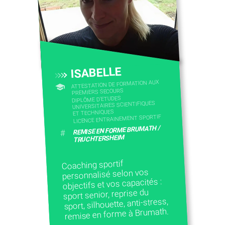
ISABELLE
ATTESTATION DE FORMATION AUX
PREMIERS SECOURS
DIPLÔME D'ETUDES
UNIVERSITAIRES SCIENTIFIQUES
ET TECHNIQUES
LICENCE ENTRAINEMENT SPORTIF
REMISE EN FORME BRUMATH /
#
TRUCHTERSHEIM
Coaching sportif
personnalisé selon vos
objectifs et vos capacités :
sport senior, reprise du
sport, silhouette, anti-stress,
remise en forme à Brumath.