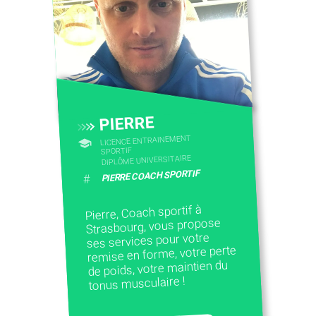
CONTACTEZ-NOUS
PIERRE
LICENCE ENTRAINEMENT
SPORTIF
DIPLÔME UNIVERSITAIRE
PIERRE COACH SPORTIF
#
Pierre, Coach sportif à
Strasbourg, vous propose
ses services pour votre
remise en forme, votre perte
de poids, votre maintien du
tonus musculaire !