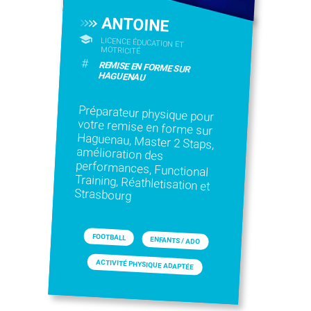
ANTOINE
LICENCE ÉDUCATION ET
MOTRICITÉ
#
REMISE EN FORME SUR
HAGUENAU
Préparateur physique pour
votre remise en forme sur
Haguenau, Master 2 Staps,
amélioration des
performances, Functional
Training, Réathletisation et
Strasbourg
FOOTBALL
ENFANTS / ADO
ACTIVITÉ PHYSIQUE ADAPTÉE