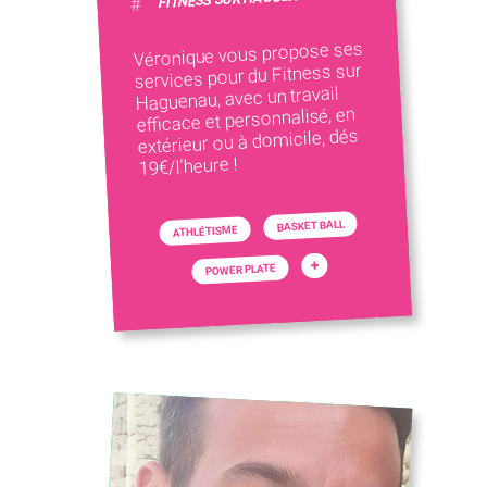
#
Véronique vous propose ses
services pour du Fitness sur
Haguenau, avec un travail
efficace et personnalisé, en
extérieur ou à domicile, dés
19€/l'heure !
BASKET BALL
ATHLÉTISME
+
POWER PLATE