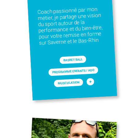
Coach passionné par mon
métier, je partage une vision
du sport autour de la
performance et du bien-être,
pour votre remise en forme
sur Saverne et le Bas-Rhin
BASKET BALL
PROGRAMME ENFANTS / ADO
+
MUSCULATION