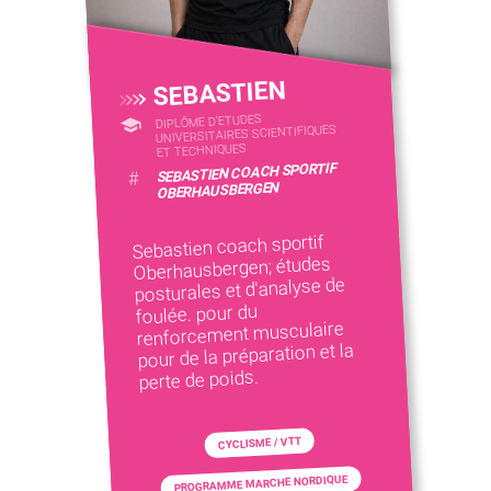
SEBASTIEN
DIPLÔME D'ETUDES
UNIVERSITAIRES SCIENTIFIQUES
ET TECHNIQUES
SEBASTIEN COACH SPORTIF
#
OBERHAUSBERGEN
Sebastien coach sportif
Oberhausbergen; études
posturales et d'analyse de
foulée. pour du
renforcement musculaire
pour de la préparation et la
perte de poids.
CYCLISME / VTT
PROGRAMME MARCHE NORDIQUE