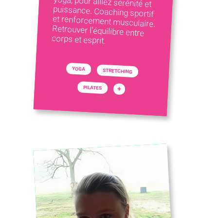
corps et esprit.
YOGA
STRETCHING
PILATES
+