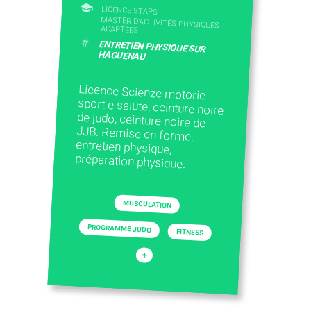
LICENCE STAPS
MASTER D'ACTIVITÉS PHYSIQUES
ADAPTÉES
#
ENTRETIEN PHYSIQUE SUR
HAGUENAU
Licence Scienze motorie
sport e salute, ceinture noire
de judo, ceinture noire de
JJB. Remise en forme,
entretien physique,
préparation physique.
MUSCULATION
PROGRAMME JUDO
FITNESS
+