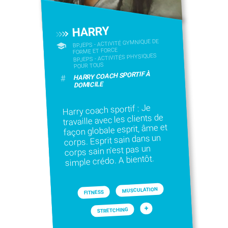
HARRY
BPJEPS - ACTIVITÉ GYMNIQUE DE
FORME ET FORCE
BPJEPS - ACTIVITÉS PHYSIQUES
POUR TOUS
HARRY COACH SPORTIF À
#
DOMICILE
Harry coach sportif : Je
travaille avec les clients de
façon globale esprit, âme et
corps. Esprit sain dans un
corps sain n'est pas un
simple crédo. A bientôt.
MUSCULATION
FITNESS
+
STRETCHING