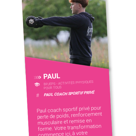
PAUL
BPJEPS - ACTIVITÉS PHYSIQUES
POUR TOUS
PAUL COACH SPORTIF PRIVÉ
#
Paul coach sportif privé pour
perte de poids, renforcement
musculaire et remise en
forme. Votre transformation
commence ici, à votre