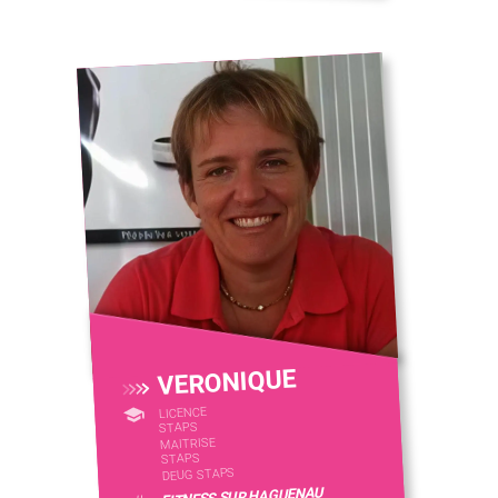
VERONIQUE
LICENCE
STAPS
MAITRISE
STAPS
DEUG STAPS
FITNESS SUR HAGUENAU