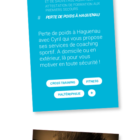
ET DE SAUVETAGE AQUATIQUE
ATTESTATION DE FORMATION AUX
PREMIERS SECOURS
PERTE DE POIDS À HAGUENAU
#
Perte de poids à Haguenau
avec Cyril qui vous propose
ses services de coaching
sportif. A domicile ou en
extérieur, là pour vous
motiver en toute sécurité !
FITNESS
CROSS TRAINING
+
HALTÉROPHILIE