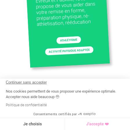
propose de vous aider dans
votre remise en forme,
préparation physique, ré-
athletisation, rééducation
ATHLÉTISME
ACTIVITÉ PHYSIQUE ADAPTÉE
Continuer sans accepter
Nos cookies permettent de vous proposer une expérience optimale.
Accepter nous aide beaucoup 🥹
Politique de confidentialité
Consentements certifiés par
Recherche
Tarif
Demande d'info
Je choisis
J'accepte ❤️