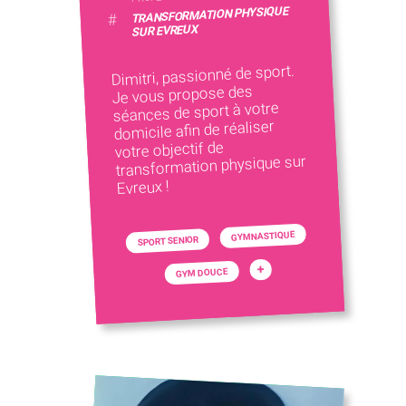
TRANSFORMATION PHYSIQUE
#
SUR EVREUX
Dimitri, passionné de sport.
Je vous propose des
séances de sport à votre
domicile afin de réaliser
votre objectif de
transformation physique sur
Evreux !
GYMNASTIQUE
SPORT SENIOR
+
GYM DOUCE