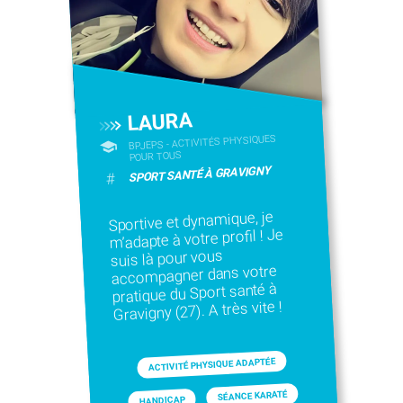
LAURA
BPJEPS - ACTIVITÉS PHYSIQUES
POUR TOUS
SPORT SANTÉ À GRAVIGNY
#
Sportive et dynamique, je
m’adapte à votre profil ! Je
suis là pour vous
accompagner dans votre
pratique du Sport santé à
Gravigny (27). A très vite !
ACTIVITÉ PHYSIQUE ADAPTÉE
SÉANCE KARATÉ
HANDICAP