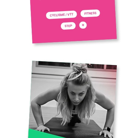
FITNESS
CYCLISME / VTT
+
STEP