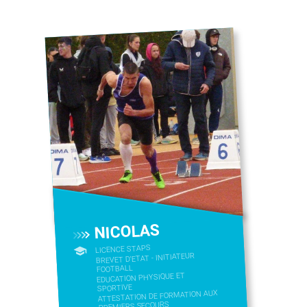
NICOLAS
LICENCE STAPS
BREVET D'ETAT - INITIATEUR
FOOTBALL
EDUCATION PHYSIQUE ET
SPORTIVE
ATTESTATION DE FORMATION AUX
PREMIERS SECOURS