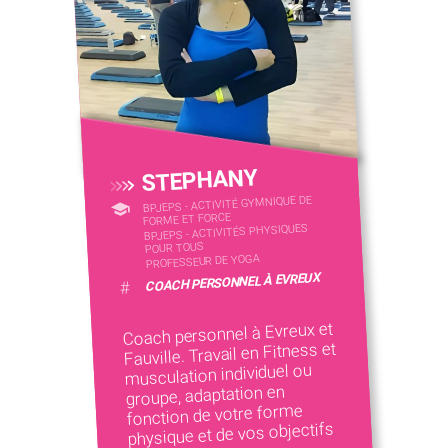
STEPHANY
BPJEPS - ACTIVITÉ GYMNIQUE DE
FORME ET FORCE
BPJEPS - ACTIVITÉS PHYSIQUES
POUR TOUS
PROFESSEUR DE YOGA
COACH PERSONNEL À EVREUX
#
Coach personnel à Evreux et
Fauville. Travail en Fitness et
musculation individuel ou
groupe, adaptation en
fonction de votre forme
physique et de vos objectifs