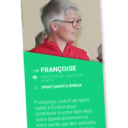
FRANÇOISE
BREVET D'ETAT - EDUCATEUR
SPORTIF
SPORT SANTÉ À ÉVREUX
#
Françoise, coach de sport
santé à Évreux pour
contribuer à votre bien-être,
votre épanouissement et
votre santé, par des activités