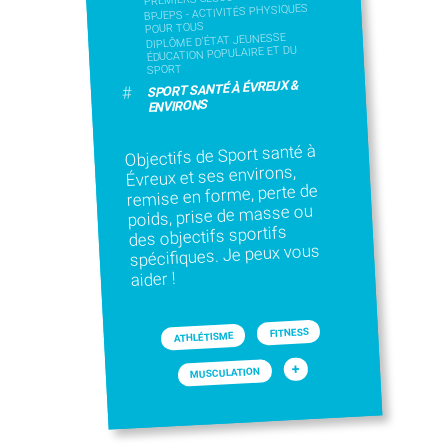
BPJEPS - ACTIVITÉS PHYSIQUES
POUR TOUS
DIPLÔME D'ÉTAT JEUNESSE
ÉDUCATION POPULAIRE ET DU
SPORT
SPORT SANTÉ À ÉVREUX &
#
ENVIRONS
Objectifs de Sport santé à
Évreux et ses environs,
remise en forme, perte de
poids, prise de masse ou
des objectifs sportifs
spécifiques. Je peux vous
aider !
FITNESS
ATHLÉTISME
+
MUSCULATION