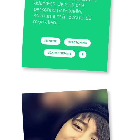
mon client.
FITNESS
STRETCHING
SÉANCE TENNIS
+