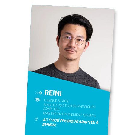
REINI
LICENCE STAPS
MASTER D'ACTIVITÉS PHYSIQUES
ADAPTÉES
MASTER ENTRAINEMENT SPORTIF
#
ACTIVITÉ PHYSIQUE ADAPTÉE À
EVREUX