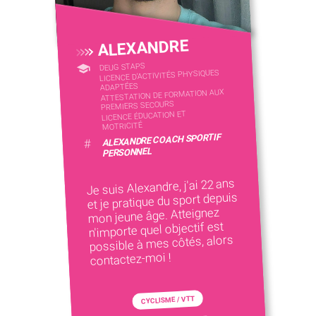
ALEXANDRE
DEUG STAPS
LICENCE D’ACTIVITÉS PHYSIQUES
ADAPTÉES
ATTESTATION DE FORMATION AUX
PREMIERS SECOURS
LICENCE ÉDUCATION ET
MOTRICITÉ
ALEXANDRE COACH SPORTIF
#
PERSONNEL
Je suis Alexandre, j'ai 22 ans
et je pratique du sport depuis
mon jeune âge. Atteignez
n'importe quel objectif est
possible à mes côtés, alors
contactez-moi !
CYCLISME / VTT