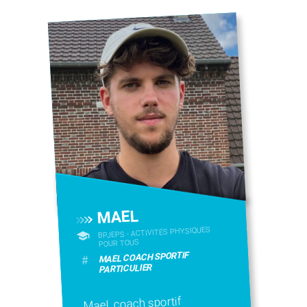
MAEL
BPJEPS - ACTIVITÉS PHYSIQUES
POUR TOUS
MAEL COACH SPORTIF
#
PARTICULIER
Mael, coach sportif