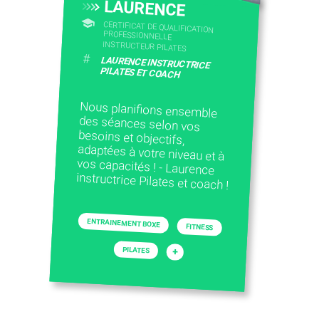
LAURENCE
CERTIFICAT DE QUALIFICATION
PROFESSIONNELLE
INSTRUCTEUR PILATES
#
LAURENCE INSTRUCTRICE
PILATES ET COACH
Nous planifions ensemble
des séances selon vos
besoins et objectifs,
adaptées à votre niveau et à
vos capacités ! - Laurence
instructrice Pilates et coach !
ENTRAINEMENT BOXE
FITNESS
PILATES
+