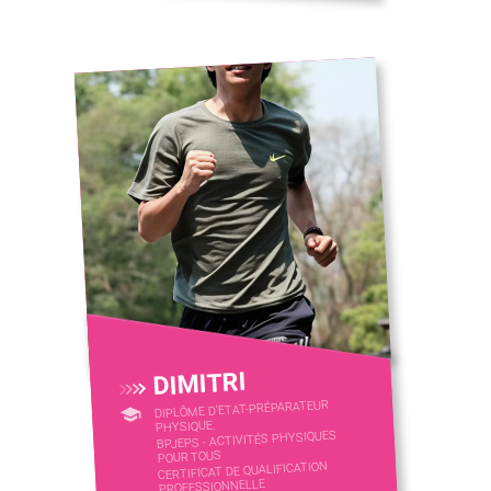
DIMITRI
DIPLÔME D'ETAT-PRÉPARATEUR
PHYSIQUE.
BPJEPS - ACTIVITÉS PHYSIQUES
POUR TOUS
CERTIFICAT DE QUALIFICATION
PROFESSIONNELLE