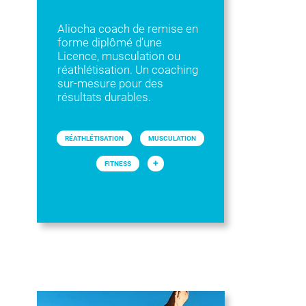
Aliocha coach de remise en
forme diplômé d’une
Licence, musculation ou
réathlétisation. Un coaching
sur-mesure pour des
résultats durables.
RÉATHLÉTISATION
MUSCULATION
+
FITNESS