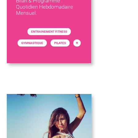
Bilan & Programme :
Quotidien Hebdomadaire
Mensuel.
ENTRAINEMENT FITNESS
+
GYMNASTIQUE
PILATES