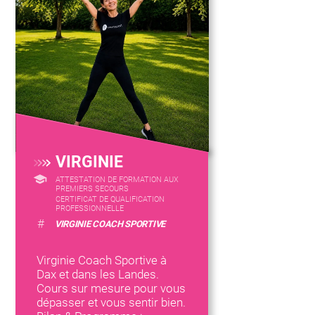
VIRGINIE
ATTESTATION DE FORMATION AUX
PREMIERS SECOURS
CERTIFICAT DE QUALIFICATION
PROFESSIONNELLE
#
VIRGINIE COACH SPORTIVE
Virginie Coach Sportive à
Dax et dans les Landes.
Cours sur mesure pour vous
dépasser et vous sentir bien.