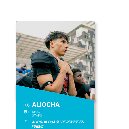
ALIOCHA
DEUG
STAPS
#
ALIOCHA COACH DE REMISE EN
FORME