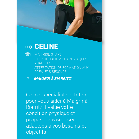
CELINE
MAITRISE STAPS
LICENCE D’ACTIVITÉS PHYSIQUES
ADAPTÉES
ATTESTATION DE FORMATION AUX
PREMIERS SECOURS
#
MAIGRIR À BIARRITZ
Céline, spécialiste nutrition
pour vous aider à Maigrir à
Biarritz. Evalue votre
condition physique et
propose des séances
adaptées à vos besoins et
objectifs.