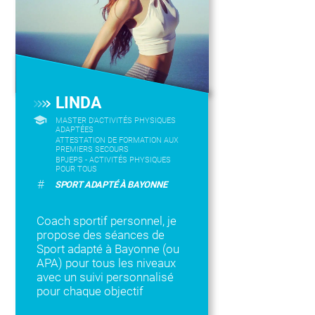
LINDA
MASTER D'ACTIVITÉS PHYSIQUES
ADAPTÉES
ATTESTATION DE FORMATION AUX
PREMIERS SECOURS
BPJEPS - ACTIVITÉS PHYSIQUES
POUR TOUS
#
SPORT ADAPTÉ À BAYONNE
Coach sportif personnel, je
propose des séances de
Sport adapté à Bayonne (ou
APA) pour tous les niveaux
avec un suivi personnalisé
pour chaque objectif