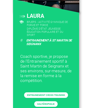
LAURA
BPJEPS - ACTIVITÉ GYMNIQUE DE
FORME ET FORCE
DIPLÔME D'ÉTAT JEUNESSE
ÉDUCATION POPULAIRE ET DU
SPORT
#
ENTRAINEMENT À ST MARTIN DE
SEIGNANX
Coach sportive, je propose
de l'Entrainement sportif à
Saint Martin de Seignanx et
ses environs, sur-mesure, de
la remise en forme à la
compétition.
ENTRAINEMENT CROSS TRAINING
HALTÉROPHILIE