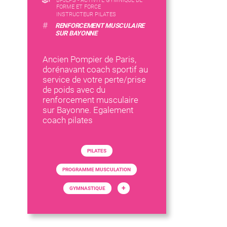
BPJEPS - ACTIVITÉ GYMNIQUE DE
FORME ET FORCE
INSTRUCTEUR PILATES
#
RENFORCEMENT MUSCULAIRE
SUR BAYONNE
Ancien Pompier de Paris,
dorénavant coach sportif au
service de votre perte/prise
de poids avec du
renforcement musculaire
sur Bayonne. Egalement
coach pilates
PILATES
PROGRAMME MUSCULATION
+
GYMNASTIQUE