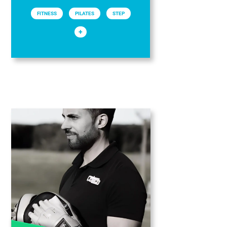
FITNESS
PILATES
STEP
+