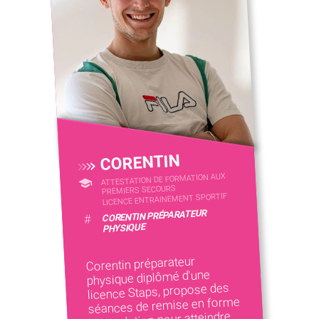
CORENTIN
ATTESTATION DE FORMATION AUX
PREMIERS SECOURS
LICENCE ENTRAINEMENT SPORTIF
CORENTIN PRÉPARATEUR
#
PHYSIQUE
Corentin préparateur
physique diplômé d'une
licence Staps, propose des
séances de remise en forme