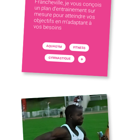
vos besoins
AQUAGYM
FITNESS
GYMNASTIQUE
+