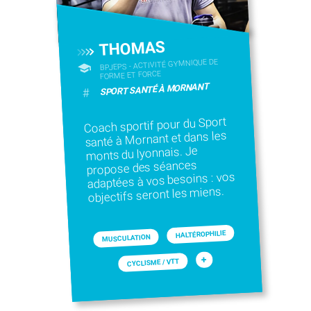
THOMAS
BPJEPS - ACTIVITÉ GYMNIQUE DE
FORME ET FORCE
SPORT SANTÉ À MORNANT
#
Coach sportif pour du Sport
santé à Mornant et dans les
monts du lyonnais. Je
propose des séances
adaptées à vos besoins : vos
objectifs seront les miens.
HALTÉROPHILIE
MUSCULATION
+
CYCLISME / VTT