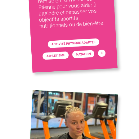
Etienne pour vous aider à
atteindre et dépasser vos
objectifs sportifs,
nutritionnels ou de bien-être.
ACTIVITÉ PHYSIQUE ADAPTÉE
+
NATATION
ATHLÉTISME