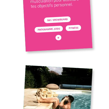
musculation pour atteindre
tes objectifs personnel.
SKI / SNOWBOARD
FITNESS
PROGRAMME JUDO
+