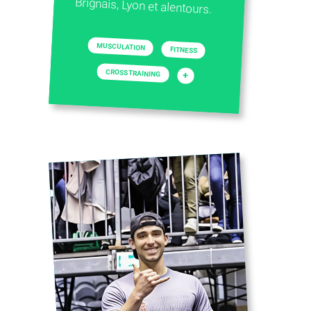
Brignais, Lyon et alentours.
MUSCULATION
FITNESS
CROSS TRAINING
+