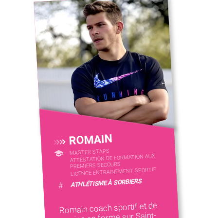
ROMAIN
MASTER STAPS
ATTESTATION DE FORMATION AUX
PREMIERS SECOURS
LICENCE ENTRAINEMENT SPORTIF
ATHLÉTISME À SORBIERS
#
Romain coach sportif et de
remise en forme sur Saint-