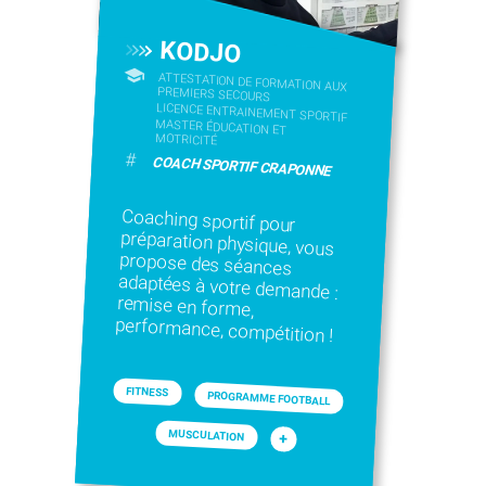
KODJO
ATTESTATION DE FORMATION AUX
PREMIERS SECOURS
LICENCE ENTRAINEMENT SPORTIF
MASTER ÉDUCATION ET
MOTRICITÉ
#
COACH SPORTIF CRAPONNE
Coaching sportif pour
préparation physique, vous
propose des séances
adaptées à votre demande :
remise en forme,
performance, compétition !
FITNESS
PROGRAMME FOOTBALL
MUSCULATION
+