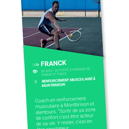
FRANCK
BPJEPS - ACTIVITÉ GYMNIQUE DE
FORME ET FORCE
RENFORCEMENT MUSCULAIRE À
#
MONTBRISON
Coach en renforcement
musculaire à Montbrison et
alentours. "Sortir de sa zone
de confort c'est être acteur
de sa vie. Y rester, c'est en
être spectateur.