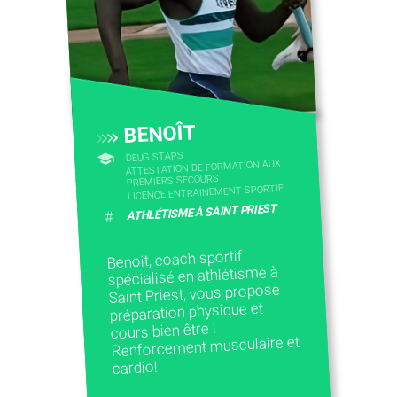
CONTACTEZ-NOUS
BENOÎT
DEUG STAPS
ATTESTATION DE FORMATION AUX
PREMIERS SECOURS
LICENCE ENTRAINEMENT SPORTIF
ATHLÉTISME À SAINT PRIEST
#
Benoit, coach sportif
spécialisé en athlétisme à
Saint Priest, vous propose
préparation physique et
cours bien être !
Renforcement musculaire et
cardio!