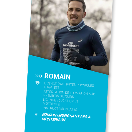
ROMAIN
LICENCE D’ACTIVITÉS PHYSIQUES
ADAPTÉES
ATTESTATION DE FORMATION AUX
PREMIERS SECOURS
LICENCE ÉDUCATION ET
MOTRICITÉ
INSTRUCTEUR PILATES
#
ROMAIN ENSEIGNANT APA À
MONTBRISON