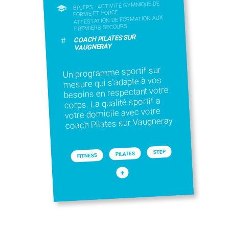
BPJEPS - ACTIVITÉ GYMNIQUE DE
FORME ET FORCE
ATTESTATION DE FORMATION AUX
PREMIERS SECOURS
COACH PILATES SUR
#
VAUGNERAY
Un programme sportif sur
mesure qui s'adapte à vos
besoins en respectant votre
corps. La qualité sportif a
votre domicile avec votre
coach Pilates sur Vaugneray
STEP
PILATES
FITNESS
+