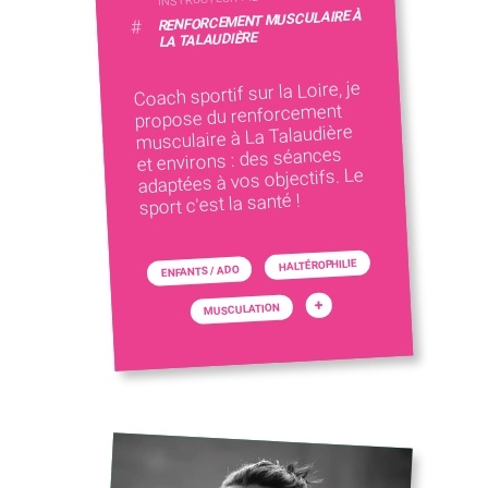
RENFORCEMENT MUSCULAIRE À
#
LA TALAUDIÈRE
Coach sportif sur la Loire, je
propose du renforcement
musculaire à La Talaudière
et environs : des séances
adaptées à vos objectifs. Le
sport c'est la santé !
HALTÉROPHILIE
ENFANTS / ADO
+
MUSCULATION