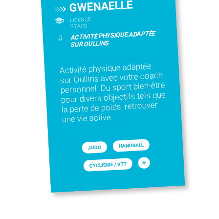
GWENAELLE
LICENCE
STAPS
ACTIVITÉ PHYSIQUE ADAPTÉE
#
SUR OULLINS
Activité physique adaptée
sur Oullins avec votre coach
personnel. Du sport bien-être
pour divers objectifs tels que
la perte de poids, retrouver
une vie active
HANDBALL
JUDO
+
CYCLISME / VTT