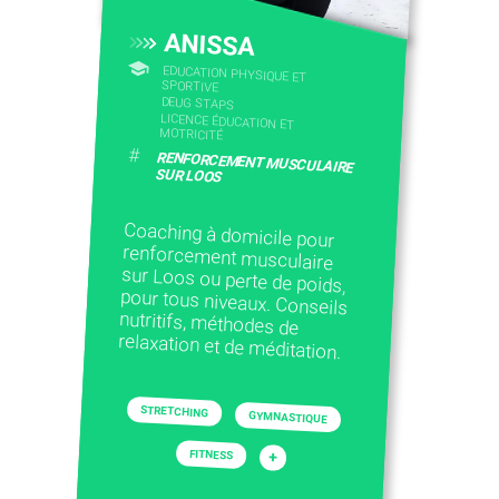
ANISSA
EDUCATION PHYSIQUE ET
SPORTIVE
DEUG STAPS
LICENCE ÉDUCATION ET
MOTRICITÉ
#
RENFORCEMENT MUSCULAIRE
SUR LOOS
Coaching à domicile pour
renforcement musculaire
sur Loos ou perte de poids,
pour tous niveaux. Conseils
nutritifs, méthodes de
relaxation et de méditation.
STRETCHING
GYMNASTIQUE
FITNESS
+