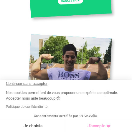
BASKET BALL
Continuer sans accepter
Nos cookies permettent de vous proposer une expérience optimale.
Accepter nous aide beaucoup 🥹
Politique de confidentialité
Consentements certifiés par
ROMAIN
Recherche
Tarif
Demande d'info
Je choisis
J'accepte ❤️
BPJEPS - ACTIVITÉ GYMNIQUE DE